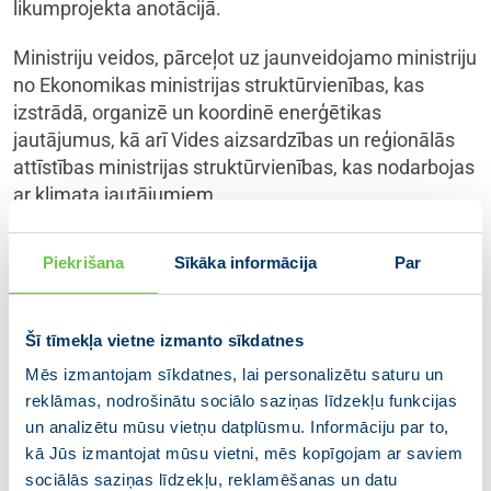
likumprojekta anotācijā.
Ministriju veidos, pārceļot uz jaunveidojamo ministriju
no Ekonomikas ministrijas struktūrvienības, kas
izstrādā, organizē un koordinē enerģētikas
jautājumus, kā arī Vides aizsardzības un reģionālās
attīstības ministrijas struktūrvienības, kas nodarbojas
ar klimata jautājumiem.
Kā likumprojekta anotācijā atzīmē tā autori, valdības
Piekrišana
Sīkāka informācija
Par
struktūrai ir jābūt elastīgai, piemērojoties gan
vajadzībām, gan valdības prioritātēm. Valsts
pārvaldes institucionālajā sistēmā nozares ministra
Šī tīmekļa vietne izmanto sīkdatnes
portfelis un atsevišķas ministrijas izveidošana tiek
Mēs izmantojam sīkdatnes, lai personalizētu saturu un
vērtēta pēc tā, cik būtiski pieaug konkrētās politikas
reklāmas, nodrošinātu sociālo saziņas līdzekļu funkcijas
nozares prioritātes. Ar grozījumiem par vienu no
un analizētu mūsu vietņu datplūsmu. Informāciju par to,
šādām jomām paredzēts noteikt klimatu un
kā Jūs izmantojat mūsu vietni, mēs kopīgojam ar saviem
enerģētiku.
sociālās saziņas līdzekļu, reklamēšanas un datu