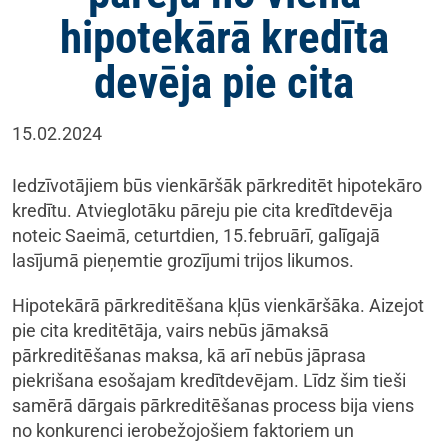
hipotekārā kredīta
devēja pie cita
15.02.2024
Iedzīvotājiem būs vienkāršāk pārkreditēt hipotekāro
kredītu. Atvieglotāku pāreju pie cita kredītdevēja
noteic Saeimā, ceturtdien, 15.februārī, galīgajā
lasījumā pieņemtie grozījumi trijos likumos.
Hipotekārā pārkreditēšana kļūs vienkāršāka. Aizejot
pie cita kreditētāja, vairs nebūs jāmaksā
pārkreditēšanas maksa, kā arī nebūs jāprasa
piekrišana esošajam kredītdevējam. Līdz šim tieši
samērā dārgais pārkreditēšanas process bija viens
no konkurenci ierobežojošiem faktoriem un