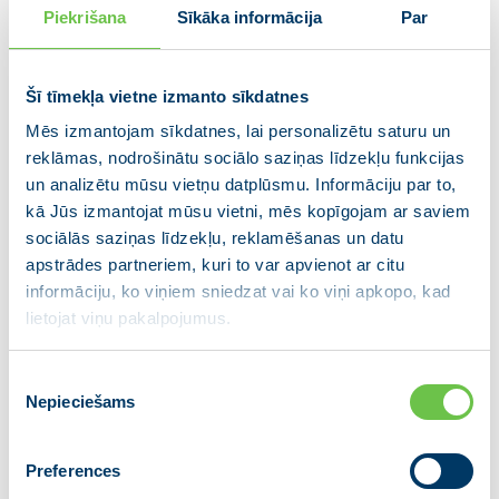
Piekrišana
Sīkāka informācija
Par
tiesību pārgrozīšanu par labu jaunajam
kredītdevējam. Viss pārkreditēšanas process
aizņems ne vairāk kā divus mēnešus, izmaiņu
Šī tīmekļa vietne izmanto sīkdatnes
izskatīšanas gaitā deputātus informēja Ekonomikas
Mēs izmantojam sīkdatnes, lai personalizētu saturu un
ministrijas pārstāvji. Paredzēts, ka abi kredītdevēji
reklāmas, nodrošinātu sociālo saziņas līdzekļu funkcijas
savstarpēji apmainīsies ar informāciju, bet esošais
un analizētu mūsu vietņu datplūsmu. Informāciju par to,
kredīta devējs vēl 10 darba dienas varēs “noturēt”
kā Jūs izmantojat mūsu vietni, mēs kopīgojam ar saviem
aizņēmēju un izteikt viņam izdevīgāku piedāvājumu.
sociālās saziņas līdzekļu, reklamēšanas un datu
apstrādes partneriem, kuri to var apvienot ar citu
Grozījumi
Patērētāju tiesību aizsardzības likumā
informāciju, ko viņiem sniedzat vai ko viņi apkopo, kad
paredz izmaksu samazinājumu. Kredīta devējs
lietojat viņu pakalpojumus.
nedrīkstēs prasīt maksu par pārkreditēšanu, bet
maksa par jaunā kreditēšanas līguma noformēšanu
Piekrišanas
nedrīkstēs būt augstāka par vienu procentu no jaunā
Nepieciešams
izvēle
hipotekārā kredīta summas. Patērētājs to varēs
nomaksāt trīs maksājumos.
Preferences
Ņemot vērā, ka līdz šim kredītu reklāma bija būtiski