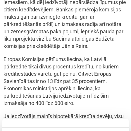
iemesliem, kā dēļ iedzīvotāji nepārslēdza līgumus pie
citiem kredītdevējiem. Bankas piemēroja komisijas
maksu gan par izsniegto kredītu, gan arī
pārkreditēšanās brīdī, un izmaksas radīja arī notāra
un zemesgrāmatas pakalpojumi, iepriekš pauda par
likumprojekta virzību Saeimā atbildīgās Budžeta
komisijas priekšsēdētājs Jānis Reirs.
Eiropas Komisijas pētījums liecina, ka Latvijā
pārkreditē tikai divus procentus kredītu, no kuriem
kredītiestādes varētu gūt peļņu. Citviet Eiropas
Savienībā tas ir no 13 līdz pat 35 procentiem.
Ekonomikas ministrijas aprēķini liecina, ka
pārkreditēšanās Latvijā iedzīvotājiem līdz šim
izmaksāja no 400 līdz 600 eiro.
Ja iedzīvotājs mainīs hipotekārā kredīta devēju, visu
līguma pārslēgšanas procesu varēs veikt attālināti,
tostarp apliecināt savu parakstu pie notāra par ķīlas