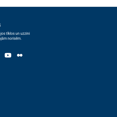
s
os tīklos un uzzini
ajām norisēm.