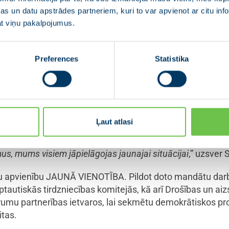
 ka koronavīrusa pandēmija ir ne tikai nepieredzēts
s un datu apstrādes partneriem, kuri to var apvienot ar citu inf
mām, bet arī liels šoks cilvēkiem un ekonomikai. “
jat viņu pakalpojumus.
ir svarīgi, lai sabiedrība pēc iespējas ātrāk saņemtu to atbalstu, uz
 ārkārtas risinājumus darba vietu saglabāšanai, atbalstu uzņēmējie
” no
Preferences
Statistika
situāciju, lai cilvēkiem un uzņēmumiem sniegtu drošības sajūtu,
enārsēde šodien notiks attālinātā režīmā un tās iespējami 
agatavotos priekšlikumus, nenovilcinot lēmumu pieņemšana
Ļaut atlasi
un atbildības pārbaudījums, tāpēc ikvienam un katrai ir jā
n ievērojot sociālās distancēšanās normas, gan arī vienam o
us, mums visiem jāpielāgojas jaunajai situācijai
,” uzsver 
iju apvienību JAUNĀ VIENOTĪBA. Pildot doto mandātu da
rptautiskās tirdzniecības komitejās, kā arī Drošības un a
rumu partnerības ietvaros, lai sekmētu demokrātiskos pr
itas.