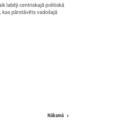
k labēji centriskajā politiskā
s, kas pārstāvēts vadošajā
Nākamā