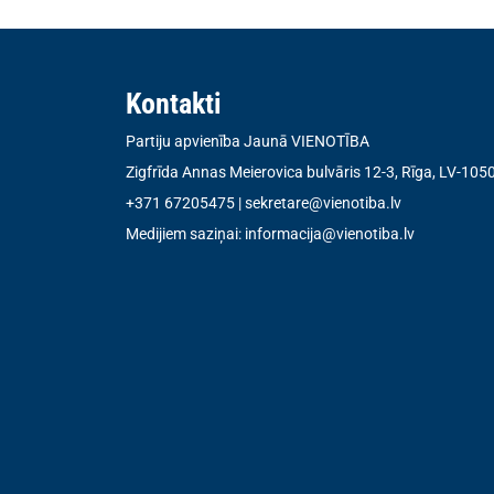
Kontakti
Partiju apvienība Jaunā VIENOTĪBA
Zigfrīda Annas Meierovica bulvāris 12-3, Rīga, LV-105
+371 67205475
|
sekretare@vienotiba.lv
Medijiem saziņai:
informacija@vienotiba.lv