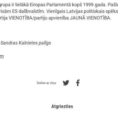
grupa ir lielākā Eiropas Parlamentā kopš 1999.gada. Pašlai
isām ES dalībvalstīm. Vienīgais Latvijas politiskais spēk
 partija VIENOTĪBA/partiju apvienība JAUNĀ VIENOTĪBA.
Sandras Kalnietes palīgs
om
Dalies ar ziņu
Atgriezties