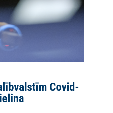
alībvalstīm Covid-
ielina