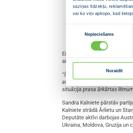
Sandra Kalniete atzīst,
saziņas līdzekļu, reklamēšana
veselības aprūpes sistē
vai ko viņi apkopo, kad lieto
likumdošanas priekšlikumiem, jo 
finansējumu veselības aprūpei,
Piekrišanas
Nepieciešams
izvēle
dalībvalstīm risināt sarežģīto 
Eiropas Parlamenta ārkārtas pl
aicināti solidāri atbalstīt s
Noraidīt
“
Šī krīze ir mūsu cilvēciskuma 
atbildību par līdzcilvēkiem ga
situācija prasa ārkārtas lēmum
Sandra Kalniete pārstāv part
Kalniete strādā Ārlietu un Sta
Deputāte aktīvi darbojas Aust
Ukraina, Moldova, Gruzija un c