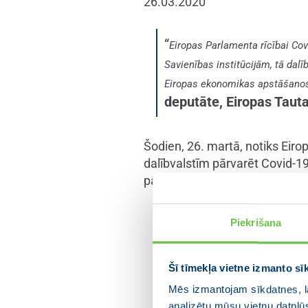
26.03.2020
“
Eiropas Parlamenta rīcībai Covi
Savienības institūcijām, tā dalīb
Eiropas ekonomikas apstāšanos,
deputāte, Eiropas Tauta
Šodien, 26. martā, notiks Eir
dalībvalstīm pārvarēt Covid-19
par trīs likumdošanas priekšl
par Eiropas struktūrfondu
Piekrišana
uzņēmumu darbības nodroši
par ES Solidaritātes fonda
ārkārtas palīdzībai dalībv
Šī tīmekļa vietne izmanto sī
par būtisku atbalstu avi
Mēs izmantojam sīkdatnes, la
analizētu mūsu vietņu datplū