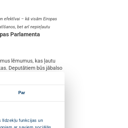
un efektīvai – kā visām Eiropas
atīšanos, bet arī nepieļautu
opas Parlamenta
zamus lēmumus, kas ļautu
ekas. Deputātiem būs jābalso
s aprūpei un mazo un vidējo
Par
rzītu finanšu līdzekļus
 līdzekļu funkcijas un
pīgojam ar saviem sociālās