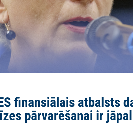
ES finansiālais atbalsts d
īzes pārvarēšanai ir jāpal