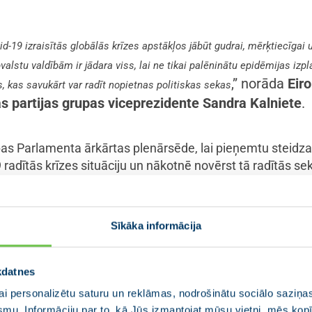
d-19 izraisītās globālās krīzes apstākļos jābūt gudrai, mērķtiecīgai 
valstu valdībām ir jādara viss, lai ne tikai palēninātu epidēmijas izpl
,” norāda
Eir
 kas savukārt var radīt nopietnas politiskas sekas
s partijas grupas viceprezidente Sandra Kalniete
.
opas Parlamenta ārkārtas plenārsēde, lai pieņemtu steid
 radītās krīzes situāciju un nākotnē novērst tā radītās s
ikumiem:
 līdzekļu pārplānošanu, kas ļautu finansējumam veselība
Sīkāka informācija
nāšanai novirzīt papildus 37 miljardus eiro;
 finansējuma dubultošanu līdz 100 miljardiem eiro, lai novi
alstu veselības aprūpes sistēmās;
kdatnes
osatiksmē iesaistītajiem uzņēmumiem.
i personalizētu saturu un reklāmas, nodrošinātu sociālo saziņas
smu. Informāciju par to, kā Jūs izmantojat mūsu vietni, mēs ko