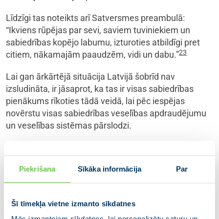
Līdzīgi tas noteikts arī Satversmes preambulā:
“Ikviens rūpējas par sevi, saviem tuviniekiem un
sabiedrības kopējo labumu, izturoties atbildīgi pret
23
citiem, nākamajām paaudzēm, vidi un dabu.”
Lai gan ārkārtējā situācija Latvijā šobrīd nav
izsludināta, ir jāsaprot, ka tas ir visas sabiedrības
pienākums rīkoties tādā veidā, lai pēc iespējas
novērstu visas sabiedrības veselības apdraudējumu
un veselības sistēmas pārslodzi.
Latvijas gadījumā noteiktie ierobežojumi, manuprāt,
būtu vērtējami kā piemēroti, nepieciešami un
Piekrišana
Sīkāka informācija
Par
samērīgi – sabiedrības kopējais labums gan
īstermiņā, gan ilgtermiņā pavisam noteikti ir un būs
lielāks nekā šībrīža ierobežojumu nelabvēlīgās sekas,
Šī tīmekļa vietne izmanto sīkdatnes
tāpēc katram Latvijas iedzīvotājam būtu jāņem vērā,
Mēs izmantojam sīkdatnes, lai personalizētu saturu un