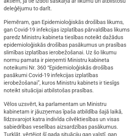
aktiem, ja tie izdoti saskaņā ar likumu un atbilstošu
deleģējumu to darīt.
Piemēram, gan Epidemioloģiskās drošības likums,
gan Covid-19 infekcijas izplatības pārvaldības likums
paredz Ministru kabineta tiesības noteikt dažādus
epidemioloģiskās drošības pasākumus un prasības
slimības izplatības ierobežošanai. Uz šo likumu
normu pamata ir pieņemti Ministru kabineta
noteikumi Nr. 360 “Epidemioloģiskās drošības
pasākumi Covid-19 infekcijas izplatības
ierobežošanai”, kuros Ministru kabinets ir tiesīgs
noteikt situācijai atbilstošas prasības.
Vēlos uzsvērt, ka parlamentam un Ministru
kabinetam ir jāuzņemas īpaša atbildība šajā laikā,
līdzsvarojot katra indivīda cilvēktiesības un visas
sabiedrības veselības aizsardzības pasākumus.
Turklāt, vērtējot šī gada situāciju gan valstī, gan