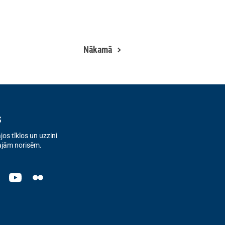
Nākamā
s
os tīklos un uzzini
ajām norisēm.