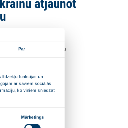
krainu atjaunot
du
nepieļaut spiedienu uz Ukrainu
Par
s naftu uz Ungāriju un
ijas priekšsēdētājai Urzulai
 līdzekļu funkcijas un
, ka uz Ukrainu nedrīkst
pīgojam ar saviem sociālās
ransportē agresorvalsts
ormāciju, ko viņiem sniedzat
 agresijas kara upuris,
Mārketings
mašīnu. Katrs pārdotais