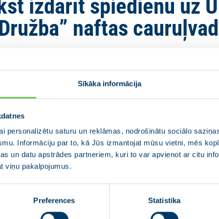
kst izdarīt spiedienu uz U
Družba” naftas cauruļva
Komisijas priekšsēdētājai Urzulai fon der Leienai aicina 
Sīkāka informācija
auruļvadu “Družba”, kas transportē agresorvalsts Krievija
kdatnes
ese Vaidere (ETP grupa) nosūtījusi vēstuli Eiropas Komis
i personalizētu saturu un reklāmas, nodrošinātu sociālo saziņas
tikas un mājokļu komisāram Danam Jergensenam, uzsverot
smu. Informāciju par to, kā Jūs izmantojat mūsu vietni, mēs ko
piedienu remontēt vai atjaunot cauruļvadu “Družba”, kas t
s un datu apstrādes partneriem, kuri to var apvienot ar citu inf
Slovākiju.
jat viņu pakalpojumus.
ieņemami gaidīt, ka valsts, kas ir Krievijas brutālās
Preferences
Statistika
struktūru, tādējādi palīdzot finansēt agresora kara 