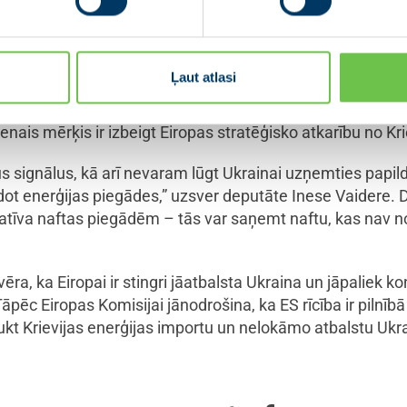
 nodrošina ieņēmumus, kas ļauj Kremlim turpināt k
rliecināta ir Inese Vaidere.
Ļaut atlasi
rievijas gāzes ziņotāja Eiropas Parlamentā, Inese Vaidere 
uši kopīgo apņemšanos pēc iespējas ātrāk pārtraukt Krievij
s mērķis ir izbeigt Eiropas stratēģisko atkarību no Krie
s signālus, kā arī nevaram lūgt Ukrainai uzņemties papil
ot enerģijas piegādes,” uzsver deputāte Inese Vaidere. 
ernatīva naftas piegādēm – tās var saņemt naftu, kas nav n
vēra, ka Eiropai ir stingri jāatbalsta Ukraina un jāpaliek
 Tāpēc Eiropas Komisijai jānodrošina, ka ES rīcība ir piln
 Krievijas enerģijas importu un nelokāmo atbalstu Ukra