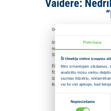
Vaidere: Nedrī
“
06.03.2026
Inese Vaidere vēstulē Eiropas 
Piekrišana
remontēt vai atjaunot naftas c
Slovākiju.
Šī tīmekļa vietne izmanto sī
Eiropas Parlamenta deputāte In
Mēs izmantojam sīkdatnes, la
fon der Leienai un ES enerģē
analizētu mūsu vietņu datplū
izdarīt ne tiešu, ne netiešu s
saziņas līdzekļu, reklamēšana
Krievijas naftu uz Ungāriju un 
vai ko viņi apkopo, kad lieto
Piekrišanas
“Ir morāli un ētiski nep
Nepieciešams
izvēle
uztur vai atjauno infra