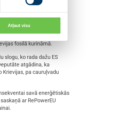
aru pret Ukrainu un
Atļaut visu
uzsver, ka deputāti ar lielu
as enerģijas importu.
vijas fosilā kurināmā.
du slogu, ko rada dažu ES
Deputāte atgādina, ka
o Krievijas, pa cauruļvadu
 konsekventai savā enerģētiskās
ībā saskaņā ar RePowerEU
inai.