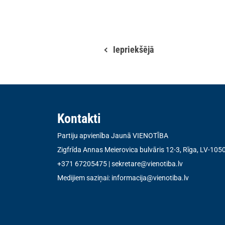
Iepriekšējā
Kontakti
Partiju apvienība Jaunā VIENOTĪBA
Zigfrīda Annas Meierovica bulvāris 12-3, Rīga, LV-105
+371 67205475
|
sekretare@vienotiba.lv
Medijiem saziņai:
informacija@vienotiba.lv