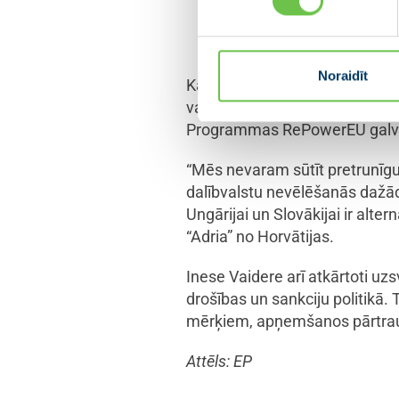
Krievijas naftas barels
apdraud visu Eiropu,” pā
Noraidīt
Kā likuma par atteikšanos no K
vairākumu ir stingri atbalstīj
Programmas RePowerEU galvenai
“Mēs nevaram sūtīt pretrunīgu
dalībvalstu nevēlēšanās dažād
Ungārijai un Slovākijai ir alt
“Adria” no Horvātijas.
Inese Vaidere arī atkārtoti uzs
drošības un sankciju politikā.
mērķiem, apņemšanos pārtraukt
Attēls: EP