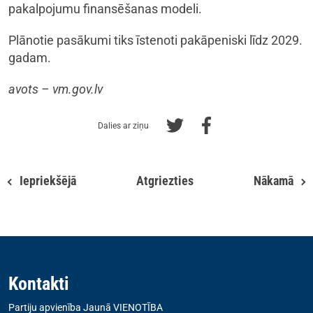
pakalpojumu finansēšanas modeli.
Plānotie pasākumi tiks īstenoti pakāpeniski līdz 2029.
gadam.
avots – vm.gov.lv
Dalies ar ziņu
Iepriekšējā
Atgriezties
Nākamā
Kontakti
Partiju apvienība Jaunā VIENOTĪBA