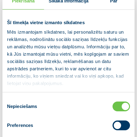
Piekrišana
Sīkāka informācija
Par
iespējas piesaistīt atbilstošus speciālistus.
Pilotprojekts par pacientu nogādāšanas kārtību
parādīja, ka jau šobrīd ir slimnīcas, kuras nenodrošina
Šī tīmekļa vietne izmanto sīkdatnes
neatliekamo medicīnisko palīdzību atbilstošā apmērā
Mēs izmantojam sīkdatnes, lai personalizētu saturu un
personāla trūkuma dēļ. Turpmākajā laikā tiks
reklāmas, nodrošinātu sociālo saziņas līdzekļu funkcijas
analizēts NMPD brigāžu izvietojums un iespējama
un analizētu mūsu vietņu datplūsmu. Informāciju par to,
brigāžu tīkla paplašināšana. Tāpat plānots ieviest
kā Jūs izmantojat mūsu vietni, mēs kopīgojam ar saviem
vienotus kritērijus pacientu observācijai, lai
sociālās saziņas līdzekļu, reklamēšanas un datu
samazinātu nepamatotu stacionēšanu un uzlabotu
apstrādes partneriem, kuri to var apvienot ar citu
aprūpes efektivitāti.
informāciju, ko viņiem sniedzat vai ko viņi apkopo, kad
lietojat viņu pakalpojumus.
Būtiska sastāvdaļa būs vienotas stacionārās
veselības aprūpes kvalitātes rādītāju sistēmas
Piekrišanas
ieviešana, kas ļaus objektīvi vērtēt slimnīcu sniegumu
Nepieciešams
izvēle
un sasaistīt to ar finansējumu.
Sabiedrības novecošanās un dzimstības
Preferences
samazinājums prasa pielāgot veselības aprūpes