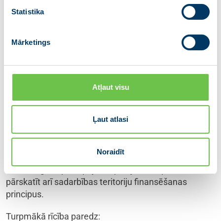
pakalpojumus, īpaši hronisko slimību aprūpē.
Statistika
Vienlaikus nozares izaicinājums ir ārstniecības
personāla trūkums – slimnīcu spēja nodrošināt
Mārketings
pakalpojumus ir tieši atkarīga no ārstniecības
personāla pieejamības. Esošā situācija rāda, ka
personāla nepietiekamība būtiski ietekmē iespējas
nodrošināt paredzēto ārstniecību un pacientu
Atļaut visu
drošību.
Slimnīcas jau šobrīd aktīvi sadarbojas pacientu
Ļaut atlasi
pārvešanā un telemedicīnas konsultācijās, un vairāk
nekā 70% gadījumu šo sadarbību vērtē kā labu. Lai
Noraidīt
turpmāk stiprinātu slimnīcu sadarbību un nodrošinātu
vienmērīgāku pakalpojumu pieejamību, plānots
pārskatīt arī sadarbības teritoriju finansēšanas
principus.
Turpmākā rīcība paredz: