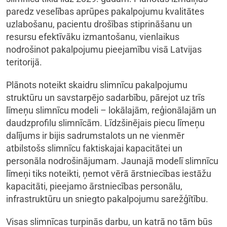
paredz veselības aprūpes pakalpojumu kvalitātes
uzlabošanu, pacientu drošības stiprināšanu un
resursu efektīvāku izmantošanu, vienlaikus
nodrošinot pakalpojumu pieejamību visā Latvijas
teritorijā.
Plānots noteikt skaidru slimnīcu pakalpojumu
struktūru un savstarpējo sadarbību, pārejot uz trīs
līmeņu slimnīcu modeli – lokālajām, reģionālajām un
daudzprofilu slimnīcām. Līdzšinējais piecu līmeņu
dalījums ir bijis sadrumstalots un ne vienmēr
atbilstošs slimnīcu faktiskajai kapacitātei un
personāla nodrošinājumam. Jaunajā modelī slimnīcu
līmeņi tiks noteikti, ņemot vērā ārstniecības iestāžu
kapacitāti, pieejamo ārstniecības personālu,
infrastruktūru un sniegto pakalpojumu sarežģītību.
Visas slimnīcas turpinās darbu, un katrā no tām būs