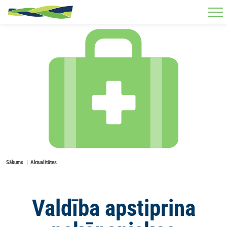
Skip to main content
Sākums
Aktualitātes
Valdība apstiprina