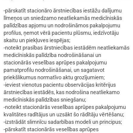
-pārskatīt stacionāro ārstniecības iestāžu dalījumu
līmeņos un sniedzamo neatliekamās medicīniskās
palīdzības apjomu un nodrošināmos pakalpojumu
profilus, ņemot vērā pacientu plūsmu, iedzīvotāju
skaitu un piekļuves iespējas;
-noteikt prasības ārstniecības iestādēm neatliekamās
medicīniskās palīdzība nodrošināšanai un
stacionārās veselības aprūpes pakalpojumu
pamatprofilu nodrošināšanai, un sagatavot
priekšlikumus normatīvo aktu grozījumiem;
-ieviest vienotus pacientu observācijas kritērijus
ārstniecības iestādēs, kas nodrošina neatliekamo
medicīniskās palīdzības sniegšanu;
-noteikt stacionārās veselības aprūpes pakalpojumu
kvalitātes radītājus un uzsākt šo rādītāju vērtēšanu;
-izstrādāt slimnīcu sadarbības modeli un principus;
-pārskatīt stacionārās veselības aprūpes