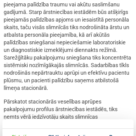
pieejama palīdzība traumu vai akūtu saslimšanu
gadījumā. Starp ārstniecības iestādēm būs atšķirīgs
pieejamās palīdzības apjoms un iesaistītā personāla
skaits, taču visās slimnīcās tiks nodrošināta ārstu un
atbalsta personāla pieejamība, kā arī akūtās
palīdzības sniegšanai nepieciešamie laboratoriskie
un diagnostiskie izmeklējumi diennakts režīmā.
Sarežģītāku pakalpojumu sniegšana tiks koncentrēta
sistēmiski nozīmīgākajās slimnīcās. Sadarbības tīkls
nodrošinās nepārtrauktu aprūpi un efektīvu pacientu
plūsmu, un pacienti palīdzību saņems atbilstošā
līmeņa stacionārā.
Pārskatot stacionārās veselības aprūpes
pakalpojumu profilus ārstniecības iestādēs, tiks
ņemts vērā iedzīvotāju skaits slimnīcas
apkalpošanas teritorijā, piekļuves laiks, sniegto
pakalpojumu apjoms, kā arī ārstniecības iestāžu