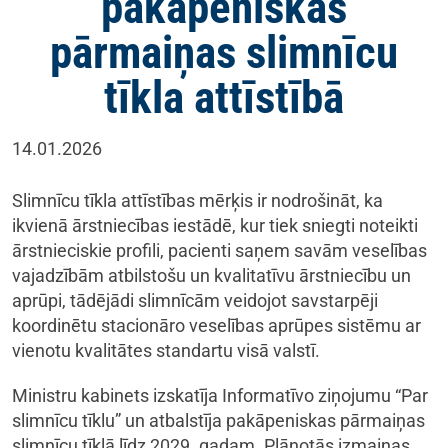
pakāpeniskas
pārmaiņas slimnīcu
tīkla attīstībā
14.01.2026
Slimnīcu tīkla attīstības mērķis ir nodrošināt, ka
ikvienā ārstniecības iestādē, kur tiek sniegti noteikti
ārstnieciskie profili, pacienti saņem savām veselības
vajadzībām atbilstošu un kvalitatīvu ārstniecību un
aprūpi, tādējādi slimnīcām veidojot savstarpēji
koordinētu stacionāro veselības aprūpes sistēmu ar
vienotu kvalitātes standartu visā valstī.
Ministru kabinets izskatīja Informatīvo ziņojumu “Par
slimnīcu tīklu” un atbalstīja pakāpeniskas pārmaiņas
slimnīcu tīklā līdz 2029. gadam. Plānotās izmaiņas