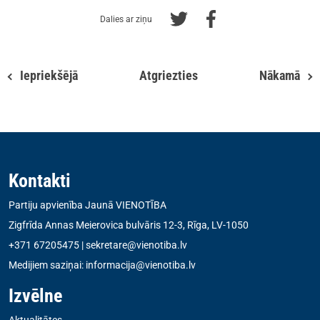
Dalies ar ziņu
Iepriekšējā
Atgriezties
Nākamā
Kontakti
Partiju apvienība Jaunā VIENOTĪBA
Zigfrīda Annas Meierovica bulvāris 12-3, Rīga, LV-1050
+371 67205475
|
sekretare@vienotiba.lv
Medijiem saziņai:
informacija@vienotiba.lv
Izvēlne