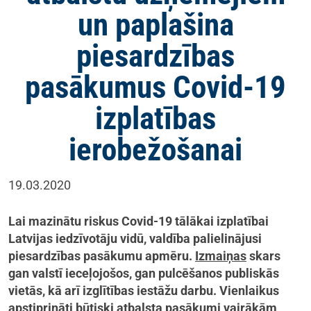
un paplašina
piesardzības
pasākumus Covid-19
izplatības
ierobežošanai
19.03.2020
Lai mazinātu riskus Covid-19 tālākai izplatībai
Latvijas iedzīvotāju vidū, valdība palielinājusi
piesardzības pasākumu apmēru.
Izmaiņas
skars
gan valstī ieceļojošos, gan pulcēšanos publiskās
vietās, kā arī izglītības iestāžu darbu. Vienlaikus
apstiprināti būtiski atbalsta pasākumi vairākām