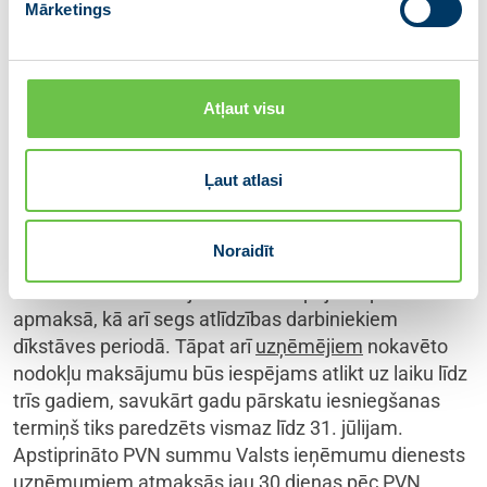
Mārketings
viesus un veidot tiešus kontaktus ar citiem cilvēkiem.
Ar Covid-19 saslimušie pirmās nepieciešamības
preces vai pārtiku iegādājas ar piegādi mājoklī vai
izmantojot tuvinieku palīdzību. Ja nepieciešams, lūdz
Atļaut visu
pašvaldības sociālā dienesta palīdzību, bet izvairoties
no tieša kontakta ar sociālo darbinieku.
Ļaut atlasi
Lai mazinātu ārkārtējās situācijas ietekmi
tautsaimniecībā, ir noteikta virkne atbalsta pasākumu
Noraidīt
dažādās jomās. Tā, piemēram, valsts uz laiku
atbalstīs darba devējus darba nespējas lapu
apmaksā, kā arī segs atlīdzības darbiniekiem
dīkstāves periodā. Tāpat arī
uzņēmējiem
nokavēto
nodokļu maksājumu būs iespējams atlikt uz laiku līdz
trīs gadiem, savukārt gadu pārskatu iesniegšanas
termiņš tiks paredzēts vismaz līdz 31. jūlijam.
Apstiprināto PVN summu Valsts ieņēmumu dienests
uzņēmumiem atmaksās jau 30 dienas pēc PVN