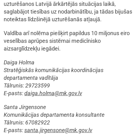
uzturēšanos Latvijā ārkārtējās situācijas laikā,
saglabājot tiesības uz nodarbinātību, ja tādas bijušas
noteiktas līdzšinējā uzturēšanās atļaujā.
Valdība arī nolēma piešķirt papildus 10 miljonus eiro
veselības aprūpes sistēmai medicīnisko
aizsarglīdzekļu iegādei.
Daiga Holma
Stratēģiskās komunikācijas koordinācijas
departamenta vadītāja
Tālrunis: 29723599
E-pasts:
daiga.holma@mk.gov.lv
Santa Jirgensone
Komunikācijas departamenta konsultante
Tālrunis: 67082922
E-pasts:
santa.jirgensone@mk.gov.lv