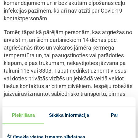
komandējumiem un ir bez akūtām elpošanas ceļu
infekcijas pazīmēm, kā arī nav atzīti par Covid-19
kontaktpersonām.
Tomēr, tāpat kā pārējām personām, kas atgriežas no
ārvalstīm, arī šiem darbiniekiem 14 dienas pēc
atgriešanās rītos un vakaros jāmēra ķermeņa
temperatūra un, tai paaugstinoties vai parādoties
klepum, elpas trūkumam, nekavējoties jāzvana pa
tālruni 113 vai 8303. Tāpat nedrīkst uzņemt viesus
vai doties privātās vizītēs un jebkādā veidā veidot
tiešus kontaktus ar citiem cilvēkiem. Iespēju robežās
jāizvairās izmantot sabiedrisko transportu, pirmās
nepieciešamības preces un pārtika jāiegādājas ar
piegādi mājoklī vai izmantojot tuvinieku palīdzību, kuri
Piekrišana
Sīkāka informācija
Par
iepirkumus atstāj pie durvīm. Ja nav citu risinājumu,
veikals jāapmeklē stundās, kad veikalā mazāk
cilvēku, lietojot sejas masku un ievērojot 2 metru
Šī tīmekļa vietne izmanto sīkdatnes