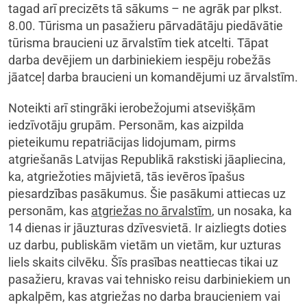
tagad arī precizēts tā sākums – ne agrāk par plkst.
8.00. Tūrisma un pasažieru pārvadātāju piedāvātie
tūrisma braucieni uz ārvalstīm tiek atcelti. Tāpat
darba devējiem un darbiniekiem iespēju robežās
jāatceļ darba braucieni un komandējumi uz ārvalstīm.
Noteikti arī stingrāki ierobežojumi atsevišķām
iedzīvotāju grupām. Personām, kas aizpilda
pieteikumu repatriācijas lidojumam, pirms
atgriešanās Latvijas Republikā rakstiski jāapliecina,
ka, atgriežoties mājvietā, tās ievēros īpašus
piesardzības pasākumus. Šie pasākumi attiecas uz
personām, kas
atgriežas no ārvalstīm
, un nosaka, ka
14 dienas ir jāuzturas dzīvesvietā. Ir aizliegts doties
uz darbu, publiskām vietām un vietām, kur uzturas
liels skaits cilvēku. Šīs prasības neattiecas tikai uz
pasažieru, kravas vai tehnisko reisu darbiniekiem un
apkalpēm, kas atgriežas no darba braucieniem vai