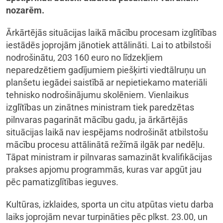
nozarēm.
Ārkārtējās situācijas laikā mācību procesam izglītības
iestādēs joprojām jānotiek attālināti. Lai to atbilstoši
nodrošinātu, 203 160 euro no līdzekļiem
neparedzētiem gadījumiem piešķirti viedtālruņu un
planšetu iegādei saistībā ar nepietiekamo materiāli
tehnisko nodrošinājumu skolēniem. Vienlaikus
izglītības un zinātnes ministram tiek paredzētas
pilnvaras pagarināt mācību gadu, ja ārkārtējās
situācijas laikā nav iespējams nodrošināt atbilstošu
mācību procesu attālinātā režīmā ilgāk par nedēļu.
Tāpat ministram ir pilnvaras samazināt kvalifikācijas
prakses apjomu programmās, kuras var apgūt jau
pēc pamatizglītības ieguves.
Kultūras, izklaides, sporta un citu atpūtas vietu darba
laiks joprojām nevar turpināties pēc plkst. 23.00, un