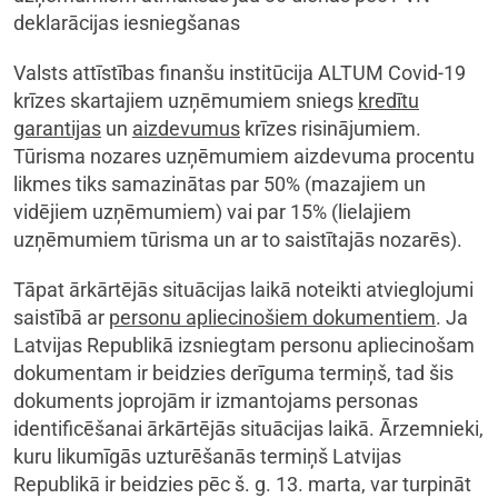
deklarācijas iesniegšanas
Valsts attīstības finanšu institūcija ALTUM Covid-19
krīzes skartajiem uzņēmumiem sniegs
kredītu
garantijas
un
aizdevumus
krīzes risinājumiem.
Tūrisma nozares uzņēmumiem aizdevuma procentu
likmes tiks samazinātas par 50% (mazajiem un
vidējiem uzņēmumiem) vai par 15% (lielajiem
uzņēmumiem tūrisma un ar to saistītajās nozarēs).
Tāpat ārkārtējās situācijas laikā noteikti atvieglojumi
saistībā ar
personu apliecinošiem dokumentiem
. Ja
Latvijas Republikā izsniegtam personu apliecinošam
dokumentam ir beidzies derīguma termiņš, tad šis
dokuments joprojām ir izmantojams personas
identificēšanai ārkārtējās situācijas laikā. Ārzemnieki,
kuru likumīgās uzturēšanās termiņš Latvijas
Republikā ir beidzies pēc š. g. 13. marta, var turpināt