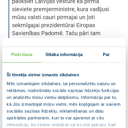
paliksiet Latvijas vēsturē kā pirmā
sieviete premjerministre, kura vadījusi
mūsu valsti cauri pirmajai un ļoti
sekmīgajai prezidentūrai Eiropas
Savienības Padomē. Taču pāri tam
noteicošais ir Jūsu latviskais,
patriotiskais gars un nenogurstošā darbā
Piekrišana
Sīkāka informācija
Par
ieguldītie pūliņi Latvijas labā.”
Svinīgā Cildinājuma raksta pasniegšana
Šī tīmekļa vietne izmanto sīkdatnes
L. Straujumai notiks, kad valstī uzlabosies
Mēs izmantojam sīkdatnes, lai personalizētu saturu un
epidemioloģiskā situācija.
reklāmas, nodrošinātu sociālo saziņas līdzekļu funkcijas
un analizētu mūsu vietņu datplūsmu. Informāciju par to,
kā Jūs izmantojat mūsu vietni, mēs kopīgojam ar saviem
sociālās saziņas līdzekļu, reklamēšanas un datu
apstrādes partneriem, kuri to var apvienot ar citu
informāciju, ko viņiem sniedzat vai ko viņi apkopo, kad