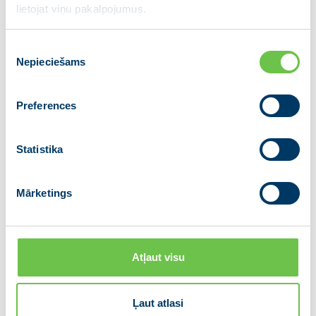
lietojat viņu pakalpojumus.
Piekrišanas
Nepieciešams
izvēle
Preferences
Statistika
Mārketings
Atļaut visu
Ļaut atlasi