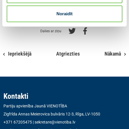
Informāciju sagatavoja:
Noraidīt
Valsts prezidenta kanceleja
Dalies ar ziņu
Iepriekšējā
Atgriezties
Nākamā
Kontakti
Partiju apvienība Jaunā VIENOTĪBA
Zigfrīda Annas Meierovica bulvāris 12-3, Rīga, LV-1050
+371 67205475
|
sekretare@vienotiba.lv