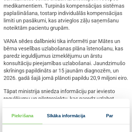
medikamentiem. Turpinās kompensācijas sistēmas
paplašināšana, tostarp individuālās kompensācijas
limiti un pasākumi, kas atvieglos zāļu saņemšanu
noteiktām pacientu grupām.
VANA sēdes dalībnieki tika informēti par Mātes un
bērna veselības uzlabošanas plāna īstenošanu, kas
paredz ieguldījumus izmeklējumu un ārstu
konsultāciju pieejamības uzlabošanai. Jaundzimušo
skrīnings papildināts ar 15 jaunām diagnozēm, un
2026. gadā šajā jomā plānoti papildu 20,9 miljoni eiro.
Tāpat ministrija sniedza informāciju par ieviesto
regulējumu un pilotprojektu, kas paredz uzlabot
palīdzības pieejamību nepilngadīgajiem ar atkarību
risku, tai skaitā multidisciplināru komandu darbu,
Piekrišana
Sīkāka informācija
Par
motivācijas programmas un digitālās terapijas
risinājumus.