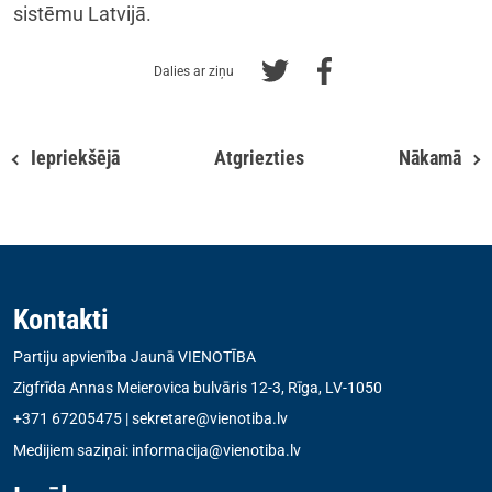
sistēmu Latvijā.
Dalies ar ziņu
Iepriekšējā
Atgriezties
Nākamā
Kontakti
Partiju apvienība Jaunā VIENOTĪBA
Zigfrīda Annas Meierovica bulvāris 12-3, Rīga, LV-1050
+371 67205475
|
sekretare@vienotiba.lv
Medijiem saziņai:
informacija@vienotiba.lv