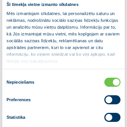
Šī tīmekļa vietne izmanto sīkdatnes
Ministrija uzsvēra, ka turpinās darbs pie digitalizācijas
Mēs izmantojam sīkdatnes, lai personalizētu saturu un
un līdz šā gada maijam nosūtījumi kļūs pilnībā
reklāmas, nodrošinātu sociālo saziņas līdzekļu funkcijas
digitalizēti, bet rudenī tiks ieviests princips “viens
un analizētu mūsu vietņu datplūsmu. Informāciju par to,
nosūtījums – viens pieraksts”. Digitalizācijas procesa
kā Jūs izmantojat mūsu vietni, mēs kopīgojam ar saviem
veicināšanai ambulatorajām iestādēm paredzēti
sociālās saziņas līdzekļu, reklamēšanas un datu
valsts atbalsta maksājumi, ja tās nodrošinās
apstrādes partneriem, kuri to var apvienot ar citu
savlaicīgu pāreju uz vienotiem e‑pakalpojumiem.
informāciju, ko viņiem sniedzat vai ko viņi apkopo, kad
lietojat viņu pakalpojumus.
Sanāksmē atskatījās arī uz 2025. gadā īstenoto
darbu, uzsverot, ka administratīvā sloga mazināšana
Piekrišanas
nav vienreizējs pasākums, bet gan pakāpeniska
Nepieciešams
izvēle
sistēmas modernizācija. Pagājušajā gadā vairākās
nozares jomās veiktas būtiskas izmaiņas, kas
ārstniecības iestādēm, farmācijas uzņēmumiem un
Preferences
veselības aprūpes speciālistiem ļauj strādāt raitāk un
kvalitatīvāk.
Statistika
Ārstniecības iestāžu darbā būtiski paātrināts