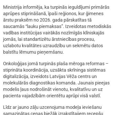
Ministrija informēja, ka turpinās ieguldījumi primārās
aprūpes stiprināšanā, īpaši reģionos, kur ģimenes
ārstu praksēm no 2026. gada pārskatītas tā
saucamās “lauku piemaksas”. Izveidotas metodiskās
vadības institūcijas vairākās nozīmīgās klīniskajās
jomās, lai standartizētu ārstniecības procesu,
uzlabotu kvalitātes uzraudzību un sekmētu datos
balstītu lēmumu pieņemšanu.
Onkoloģijas jomā turpinās plaša mēroga reformas –
stiprināta koordinācija, uzsākta skrīninga sistēmas
digitalizācija, izveidots Latvijas Vēža centrs un
molekulārās diagnostikas komanda. Jaunais pieejas
modelis ļaus nodrošināt vienotu, kvalitatīvu un uz
pacienta vajadzībām orientētu aprūpi visā valstī.
Līdz ar jauno zāļu uzcenojuma modeļa ieviešanu
samazinātas cenas biežāk izrakstītajiem recepšu