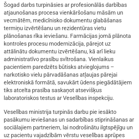
Šogad darbs turpināsies ar profesionālās darbības
atjaunošanas procesa vienkāršošanu māsām un
vecmātēm, medicīnisko dokumentu glabāšanas
termiņu izvērtēšanu un rezidentūras vietu
plānošanas rīka ieviešanu. Farmācijas jomā plānota
kontroles procesu modernizācija, pārejot uz
attālinātu dokumentu izvērtēšanu, kā arī lieku
administratīvo prasību svītrošana. Vienlaikus
pacientiem paredzēts būtisks atvieglojums –
narkotisko vielu pārvadāšanas atļaujas pārejai
elektroniskā formātā, savukārt ūdens piegādātājiem
tiks atcelta prasība saskaņot atsevišķus
laboratoriskos testus ar Veselības inspekciju.
Veselības ministrija turpinās darbu pie iesākto
pasākumu ieviešanas un sadarbības stiprināšanas ar
sociālajiem partneriem, lai nodrošinātu ilgtspējīgu un
uz pacientu vajadzībām vērstu veselības aprūpes