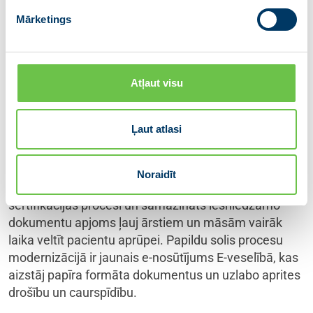
reģistrācijas process, samazinot nepieciešamību
Mārketings
veikt klātienes pārbaudes situācijās, kur drošība un
atbilstība jau ir pierādīta. Tāpat atvieglotas prasības
zāļu iegādei ārstniecības iestādēm, kā arī vienkāršoti
Atļaut visu
farmācijas sektora regulējumi – no medikamentu
kompensācijas nosacījumu paplašināšanas līdz
nereģistrēto zāļu izplatīšanas atļauju procedūru
Ļaut atlasi
precizēšanai.
Svarīgi atvieglojumi ieviesti cilvēkresursu pārvaldībā:
Noraidīt
RSU izstrādātā “Rezidenta e-grāmata”, elektronizēti
sertifikācijas procesi un samazināts iesniedzamo
dokumentu apjoms ļauj ārstiem un māsām vairāk
laika veltīt pacientu aprūpei. Papildu solis procesu
modernizācijā ir jaunais e‑nosūtījums E‑veselībā, kas
aizstāj papīra formāta dokumentus un uzlabo aprites
drošību un caurspīdību.