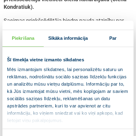
Kondratiuk).
Saeimas priekšsēdētāja biedre pauda atzinību par
Ukrainas spēju īstenot nepieciešamās reformas.
Ukrainas progress, strādājot pie cīņas pret korupciju,
Piekrišana
Sīkāka informācija
Par
integrācijas Eiropas Savienības vienotajā tirgū un
elektrotīkla sinhronizāciju, kā arī nesen pieņemtie
likumi mediju, tiesu sistēmu un mazākumtautību
Šī tīmekļa vietne izmanto sīkdatnes
jomās, liecina par Ukrainas apņemšanos īstenot
Mēs izmantojam sīkdatnes, lai personalizētu saturu un
sarežģītas reformas pat Krievijas izvērstā kara
reklāmas, nodrošinātu sociālo saziņas līdzekļu funkcijas
apstākļos, sacīja Z. Kalniņa-Lukaševica.
un analizētu mūsu vietņu datplūsmu. Informāciju par to,
kā Jūs izmantojat mūsu vietni, mēs kopīgojam ar saviem
Saeimas priekšsēdētāja biedre pauda, ka Ukrainas
sociālās saziņas līdzekļu, reklamēšanas un datu
integrācijai Eiropas Savienībā jānorit bez kavēšanās.
apstrādes partneriem, kuri to var apvienot ar citu
Ukrainas paveiktais ir vislabākais arguments raitai
informāciju, ko viņiem sniedzat vai ko viņi apkopo, kad
virzībai. Eirointegrācijas process prasīs pedantisku un
lietojat viņu pakalpojumus.
neatlaidīgu darbu, vienlaikus Ukraina var rēķināties ar
Latvijas padomu un atbalstu.