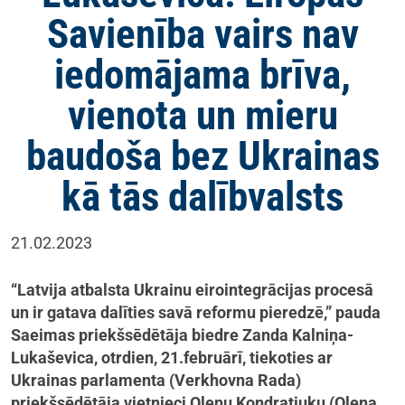
Savienība vairs nav
iedomājama brīva,
vienota un mieru
baudoša bez Ukrainas
kā tās dalībvalsts
21.02.2023
“Latvija atbalsta Ukrainu eirointegrācijas procesā
un ir gatava dalīties savā reformu pieredzē,” pauda
Saeimas priekšsēdētāja biedre Zanda Kalniņa-
Lukaševica, otrdien, 21.februārī, tiekoties ar
Ukrainas parlamenta (Verkhovna Rada)
priekšsēdētāja vietnieci Olenu Kondratjuku (Olena