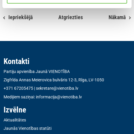
Iepriekšējā
Atgriezties
Nākamā
Kontakti
Partiju apvienība Jaunā VIENOTĪBA
Zigfrīda Annas Meierovica bulvāris 12-3, Rīga, LV-1050
+371 67205475
|
sekretare@vienotiba.lv
Medijiem saziņai:
informacija@vienotiba.lv
Izvēlne
Aktualitātes
Jaunās Vienotības statūti