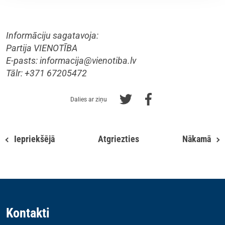
Informāciju sagatavoja:
Partija VIENOTĪBA
E-pasts:
informacija@vienotiba.lv
Tālr: +371 67205472
Dalies ar ziņu
Iepriekšējā
Atgriezties
Nākamā
Kontakti