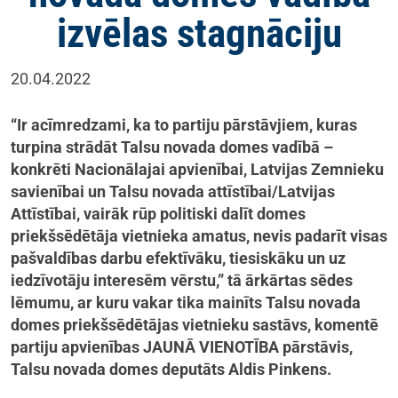
izvēlas stagnāciju
20.04.2022
“Ir acīmredzami, ka to partiju pārstāvjiem, kuras
turpina strādāt Talsu novada domes vadībā –
konkrēti Nacionālajai apvienībai, Latvijas Zemnieku
savienībai un Talsu novada attīstībai/Latvijas
Attīstībai, vairāk rūp politiski dalīt domes
priekšsēdētāja vietnieka amatus, nevis padarīt visas
pašvaldības darbu efektīvāku, tiesiskāku un uz
iedzīvotāju interesēm vērstu,” tā ārkārtas sēdes
lēmumu, ar kuru vakar tika mainīts Talsu novada
domes priekšsēdētājas vietnieku sastāvs, komentē
partiju apvienības JAUNĀ VIENOTĪBA pārstāvis,
Talsu novada domes deputāts Aldis Pinkens.