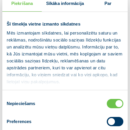
Aldis Pinkens, kurš iepriekš ir strādājis par Kolkas
Piekrišana
Sīkāka informācija
Par
pagasta pārvaldes vadītāju, atzīst, ka no piekrastes
iedzīvotājiem bieži dzirdama kritika par Talsu novada
Šī tīmekļa vietne izmanto sīkdatnes
domes vadības darbu.
Mēs izmantojam sīkdatnes, lai personalizētu saturu un
“Piekrastes ļaudis jaunajā, plašajā Talsu
reklāmas, nodrošinātu sociālo saziņas līdzekļu funkcijas
un analizētu mūsu vietņu datplūsmu. Informāciju par to,
novadā jūtas kā ar akmeni pie kājas, jo
kā Jūs izmantojat mūsu vietni, mēs kopīgojam ar saviem
netiek novērtētas nedz viņu ieceres,
sociālās saziņas līdzekļu, reklamēšanas un datu
nedz vēsture un identitāte. Svarīgs ir
apstrādes partneriem, kuri to var apvienot ar citu
tikai centrs, bet cilvēks, kurš dzīvo tālāk
informāciju, ko viņiem sniedzat vai ko viņi apkopo, kad
no tā, jūtas aizmirsts un nesvarīgs,” saka
lietojat viņu pakalpojumus.
Aldis Pinkens.
Piekrišanas
Nepieciešams
Viņš arī norāda, ka, uzsākot darbu Talsu novada
izvēle
domē, nācies saskarties ar sen nerisinātām
problēmām un nepadarītiem darbiem. “Normatīvo
Preferences
aktu neesamība un neatbilstība, haotiska