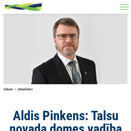
Skip to main content
Sākums
Aktualitātes
Aldis Pinkens: Talsu
novada domes vadība