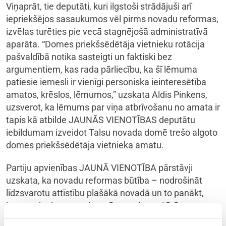
Viņaprāt, tie deputāti, kuri ilgstoši strādājuši arī
iepriekšējos sasaukumos vēl pirms novadu reformas,
izvēlas turēties pie vecā stagnējošā administratīvā
aparāta. “Domes priekšsēdētāja vietnieku rotācija
pašvaldībā notika sasteigti un faktiski bez
argumentiem, kas rada pārliecību, ka šī lēmuma
patiesie iemesli ir vienīgi personiska ieinteresētība
amatos, krēslos, lēmumos,” uzskata Aldis Pinkens,
uzsverot, ka lēmums par viņa atbrīvošanu no amata ir
tapis kā atbilde JAUNĀS VIENOTĪBAS deputātu
iebildumam izveidot Talsu novada domē trešo algoto
domes priekšsēdētāja vietnieka amatu.
Partiju apvienības JAUNĀ VIENOTĪBA pārstāvji
uzskata, ka novadu reformas būtība – nodrošināt
līdzsvarotu attīstību plašākā novadā un to panākt,
izmantojot katra apvienotā novada pozitīvās
pieredzes un vērtības – Talsu novadā nav sasniegta.