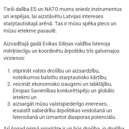
Tieši dalība ES un NATO mums sniedz instrumentus
un iespējas, lai aizstāvētu Latvijas intereses
starptautiskajā arēnā. Tas ir mūsu spēka plecs un
mūsu ietekme pasaulē.
Aizvadītajā gadā Evikas Siliņas valdība īstenoja
mērķtiecīgu un koordinētu ārpolitiku trīs galvenajos
virzienos:
stiprināt valsts drošību un aizsardzību,
noteikumos balstītu starptautisko kārtību,
veicināt ekonomisko izaugsmi un labklājību,
Eiropas Savienības konkurētspēju un globālo
ietekmi un
aizsargāt mūsu valstspiederīgo intereses,
iesaistīt sabiedrību ārpolitikas veidošanā un
īstenošanā un izmantot diasporas potenciālu.
Arī šogad pirmā prioritāte ir un būs drošība, jo drošība