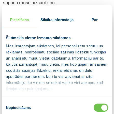
stiprina mūsu aizsardzību.
NATO Vašingtonas samits pieņēma lēmumus, lai
Piekrišana
Sīkāka informācija
Par
ieviestu alianses militāro stratēģiju, tajā skaitā
īstenotu reģionālos aizsardzības plānus.
Gada nogalē līdz brigādes līmenim ir palielināta
Šī tīmekļa vietne izmanto sīkdatnes
Kanādas NATO daudznacionālā brigāde Latvijā. Un
Mēs izmantojam sīkdatnes, lai personalizētu saturu un
pirms pāris nedēļām, pirmo reizi kopš uzņemšanas
reklāmas, nodrošinātu sociālo saziņas līdzekļu funkcijas
NATO, tajā ar 500 bruņoto spēku mehanizēto
un analizētu mūsu vietņu datplūsmu. Informāciju par to,
kājnieku bataljonu iesaistījās arī Zviedrija. Pašlaik
kā Jūs izmantojat mūsu vietni, mēs kopīgojam ar saviem
brigādi veido ap 4000 karavīru no 14 valstīm.
sociālās saziņas līdzekļu, reklamēšanas un datu
apstrādes partneriem, kuri to var apvienot ar citu
Paldies Kanādai par līderību, tālredzību un arvien
informāciju, ko viņiem sniedzat vai ko viņi apkopo, kad
ciešāku draudzību un paldies mūsu sabiedrotajiem
lietojat viņu pakalpojumus.
brigādē – Albānijai, Čehijai, Dānijai, Islandei, Itālijai,
Melnkalnei, Polijai, Slovākijai, Slovēnijai, Spānijai,
Piekrišanas
Ziemeļmaķedonijai un Zviedrijai par klātbūtni Latvijā.
Nepieciešams
izvēle
Viņi visi ir Latvijā! Visa Latvijas sabiedrība to novērtē!