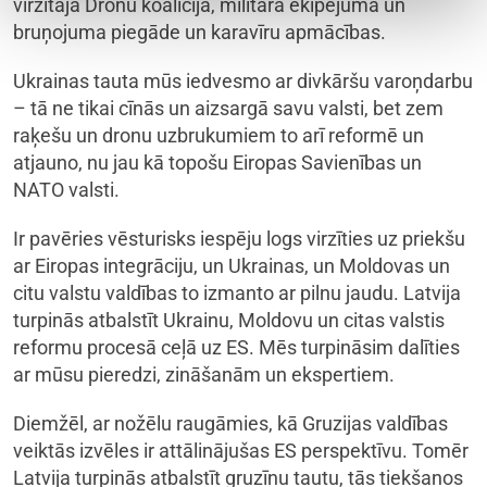
virzītajā Dronu koalīcijā, militārā ekipējuma un
bruņojuma piegāde un karavīru apmācības.
Ukrainas tauta mūs iedvesmo ar divkāršu varoņdarbu
– tā ne tikai cīnās un aizsargā savu valsti, bet zem
raķešu un dronu uzbrukumiem to arī reformē un
atjauno, nu jau kā topošu Eiropas Savienības un
NATO valsti.
Ir pavēries vēsturisks iespēju logs virzīties uz priekšu
ar Eiropas integrāciju, un Ukrainas, un Moldovas un
citu valstu valdības to izmanto ar pilnu jaudu. Latvija
turpinās atbalstīt Ukrainu, Moldovu un citas valstis
reformu procesā ceļā uz ES. Mēs turpināsim dalīties
ar mūsu pieredzi, zināšanām un ekspertiem.
Diemžēl, ar nožēlu raugāmies, kā Gruzijas valdības
veiktās izvēles ir attālinājušas ES perspektīvu. Tomēr
Latvija turpinās atbalstīt gruzīnu tautu, tās tiekšanos