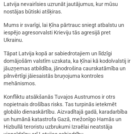
Latvija nevairīsies uzrunāt jautājumus, kur mūsu
nostājas būtiski atšķiras.
Mums ir svarīgi, lai Ķīna pārtrauc sniegt atbalstu un
iespējo agresorvalsti Krieviju tās agresijā pret
Ukrainu.
Tāpat Latvija kopā ar sabiedrotajiem un līdzīgi
domājošām valstīm uzskata, ka Ķīnai kā kodolvalstij ir
jāuzņemas atbildība, jānodrošina caurskatāmība un
pilnvērtīgi jāiesaistās bruņojuma kontroles
mehānismos.
Konfliktu atsākšanās Tuvajos Austrumos ir otrs
nopietnais drošības risks. Tas turpinās ietekmēt
globālo dienaskārtību. Aizvadītajā gadā, karadarbība
un humānā katastrofa Gazā, mežonīgo Hamās un
Hizbullā teroristu uzbrukumi Izraēlai neatstāja