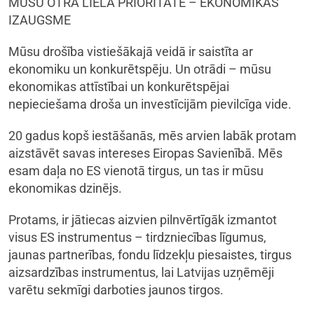
MŪSU OTRĀ LIELĀ PRIORITĀTE – EKONOMIKAS
IZAUGSME
Mūsu drošība vistiešākajā veidā ir saistīta ar
ekonomiku un konkurētspēju. Un otrādi – mūsu
ekonomikas attīstībai un konkurētspējai
nepieciešama droša un investīcijām pievilcīga vide.
20 gadus kopš iestāšanās, mēs arvien labāk protam
aizstāvēt savas intereses Eiropas Savienībā. Mēs
esam daļa no ES vienotā tirgus, un tas ir mūsu
ekonomikas dzinējs.
Protams, ir jātiecas aizvien pilnvērtīgāk izmantot
visus ES instrumentus – tirdzniecības līgumus,
jaunas partnerības, fondu līdzekļu piesaistes, tirgus
aizsardzības instrumentus, lai Latvijas uzņēmēji
varētu sekmīgi darboties jaunos tirgos.