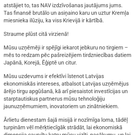
atstājiet to, tas NAV izdzīvošanas jautājums jums.
Tas finansē brutālo un asiņaino karu un uztur Kremļa
miesnieka ilūziju, ka viss Krievijā ir kārtībā.
Straume plūst citā virzienā!
Mūsu uzņēmēji ir spējīgi iekarot jebkuru no tirgiem –
mēs to redzam pēc pašreizējiem tirdzniecības datiem
Japānā, Korejā, Ēģiptē un citur.
Mūsu uzdevums ir efektīvi īstenot Latvijas
ekonomiskās intereses, atbalsot Latvijas uzņēmējus
ārējo tirgu apgūšanā, kā arī piesaistot investīcijas un
starptautiskus partnerus mūsu tehnoloģiju
jaunuzņēmumiem, inovatoriem un zinātniekiem.
Ārlietu dienestam šajā misijā ir nozīmīga loma, tādēļ
turpinām vēl mērķtiecīgāk strādāt, lai ekonomiskā
dimensija caurvītu katru mūsu vizīti, pasākumu, un lai