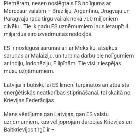
Piemēram, nesen noslēgtais ES nolīgums ar
Mercosur valstīm – Brazīliju, Argentīnu, Urugvaju un
Paragvaju rada tirgu vairāk nekā 700 miljoniem
cilvēku. Tie ik gadu ES uzņēmumiem ļaus ietaupīt 4
miljardus eiro izvedmuitas nodokļos.
ES ir noslēgusi sarunas arī ar Meksiku, atsākusi
sarunas ar Malaiziju, un turpina darbu pie nolīgumiem
ar Indiju, Indonēziju, Filipīnām. Tie visi ir iespējas
mūsu uzņēmumiem.
Latvijai ir būtiski, lai ES līmenī turpinātos arī atbalsts
enerģētiskās neatkarības stiprināšanai, tai skaitā no
Krievijas Federācijas.
Mans vēstījums gan Latvijas, gan ES valstu
uzņēmumiem, kas vēl joprojām darbojas Krievijas un
Baltkrievijas tirgū ir –