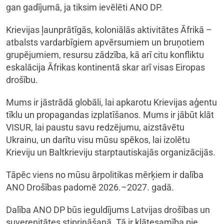
gan gadījumā, ja tiksim ievēlēti ANO DP.
Krievijas ļaunprātīgās, koloniālās aktivitātes Āfrikā –
atbalsts vardarbīgiem apvērsumiem un bruņotiem
grupējumiem, resursu zādzība, kā arī citu konfliktu
eskalācija Āfrikas kontinentā skar arī visas Eiropas
drošību.
Mums ir jāstrādā globāli, lai apkarotu Krievijas aģentu
tīklu un propagandas izplatīšanos. Mums ir jābūt klāt
VISUR, lai paustu savu redzējumu, aizstāvētu
Ukrainu, un darītu visu mūsu spēkos, lai izolētu
Krieviju un Baltkrieviju starptautiskajās organizācijās.
Tāpēc viens no mūsu ārpolitikas mērķiem ir dalība
ANO Drošības padomē 2026.–2027. gadā.
Dalība ANO DP būs ieguldījums Latvijas drošības un
suverenitātes stiprināšanā. Tā ir klātesamība pie