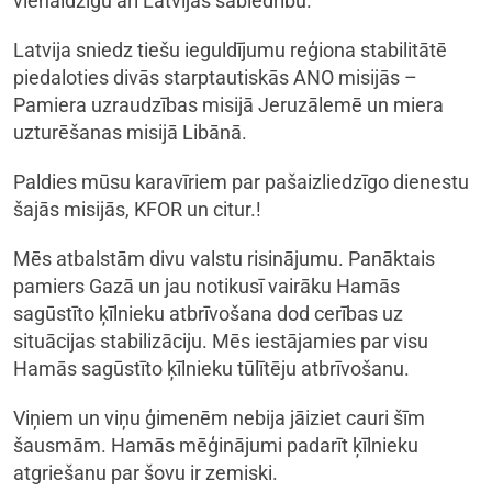
vienaldzīgu arī Latvijas sabiedrību.
Latvija sniedz tiešu ieguldījumu reģiona stabilitātē
piedaloties divās starptautiskās ANO misijās –
Pamiera uzraudzības misijā Jeruzālemē un miera
uzturēšanas misijā Libānā.
Paldies mūsu karavīriem par pašaizliedzīgo dienestu
šajās misijās, KFOR un citur.!
Mēs atbalstām divu valstu risinājumu. Panāktais
pamiers Gazā un jau notikusī vairāku Hamās
sagūstīto ķīlnieku atbrīvošana dod cerības uz
situācijas stabilizāciju. Mēs iestājamies par visu
Hamās sagūstīto ķīlnieku tūlītēju atbrīvošanu.
Viņiem un viņu ģimenēm nebija jāiziet cauri šīm
šausmām. Hamās mēģinājumi padarīt ķīlnieku
atgriešanu par šovu ir zemiski.