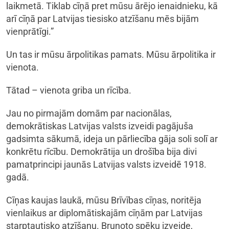
laikmetā. Tiklab cīņā pret mūsu ārējo ienaidnieku, kā
arī cīņā par Latvijas tiesisko atzīšanu mēs bijām
vienprātīgi.”
Un tas ir mūsu ārpolitikas pamats. Mūsu ārpolitika ir
vienota.
Tātad – vienota griba un rīcība.
Jau no pirmajām domām par nacionālas,
demokrātiskas Latvijas valsts izveidi pagājuša
gadsimta sākumā, ideja un pārliecība gāja soli solī ar
konkrētu rīcību. Demokrātija un drošība bija divi
pamatprincipi jaunās Latvijas valsts izveidē 1918.
gadā.
Cīņas kaujas laukā, mūsu Brīvības cīņas, noritēja
vienlaikus ar diplomātiskajām cīņām par Latvijas
starptautisko atzīšanu. Bruņoto spēku izveide,