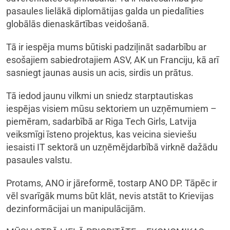
pasaules lielākā diplomātijas galda un piedalīties
globālās dienaskārtības veidošanā.
Tā ir iespēja mums būtiski padziļināt sadarbību ar
esošajiem sabiedrotajiem ASV, AK un Franciju, kā arī
sasniegt jaunas ausis un acis, sirdis un prātus.
Tā iedod jaunu vilkmi un sniedz starptautiskas
iespējas visiem mūsu sektoriem un uzņēmumiem –
piemēram, sadarbībā ar Riga Tech Girls, Latvija
veiksmīgi īsteno projektus, kas veicina sieviešu
iesaisti IT sektorā un uzņēmējdarbībā virknē dažādu
pasaules valstu.
Protams, ANO ir jāreformē, tostarp ANO DP. Tāpēc ir
vēl svarīgāk mums būt klāt, nevis atstāt to Krievijas
dezinformācijai un manipulācijām.