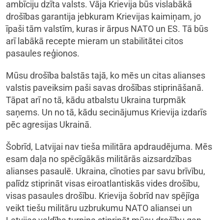
ambīciju dzīta valsts. Vāja Krievija būs vislabākā
drošības garantija jebkuram Krievijas kaimiņam, jo
īpaši tām valstīm, kuras ir ārpus NATO un ES. Tā būs
arī labākā recepte mieram un stabilitātei citos
pasaules reģionos.
Mūsu drošība balstās tajā, ko mēs un citas alianses
valstis paveiksim paši savas drošības stiprināšanā.
Tāpat arī no tā, kādu atbalstu Ukraina turpmāk
saņems. Un no tā, kādu secinājumus Krievija izdarīs
pēc agresijas Ukrainā.
Šobrīd, Latvijai nav tieša militāra apdraudējuma. Mēs
esam daļa no spēcīgākās militārās aizsardzības
alianses pasaulē. Ukraina, cīnoties par savu brīvību,
palīdz stiprināt visas eiroatlantiskās vides drošību,
visas pasaules drošību. Krievija šobrīd nav spējīga
veikt tiešu militāru uzbrukumu NATO aliansei un