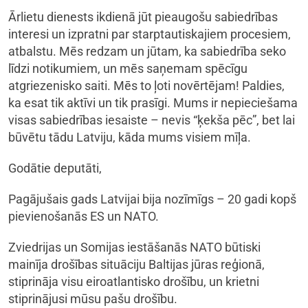
Ārlietu dienests ikdienā jūt pieaugošu sabiedrības
interesi un izpratni par starptautiskajiem procesiem,
atbalstu. Mēs redzam un jūtam, ka sabiedrība seko
līdzi notikumiem, un mēs saņemam spēcīgu
atgriezenisko saiti. Mēs to ļoti novērtējam! Paldies,
ka esat tik aktīvi un tik prasīgi. Mums ir nepieciešama
visas sabiedrības iesaiste – nevis “ķekša pēc”, bet lai
būvētu tādu Latviju, kāda mums visiem mīļa.
Godātie deputāti,
Pagājušais gads Latvijai bija nozīmīgs – 20 gadi kopš
pievienošanās ES un NATO.
Zviedrijas un Somijas iestāšanās NATO būtiski
mainīja drošības situāciju Baltijas jūras reģionā,
stiprināja visu eiroatlantisko drošību, un krietni
stiprinājusi mūsu pašu drošību.