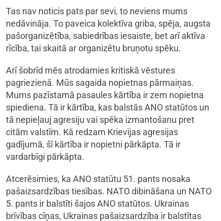
Tas nav noticis pats par sevi, to neviens mums
nedāvināja. To paveica kolektīva griba, spēja, augsta
pašorganizētība, sabiedrības iesaiste, bet arī aktīva
rīcība, tai skaitā ar organizētu bruņotu spēku.
Arī šobrīd mēs atrodamies kritiskā vēstures
pagriezienā. Mūs sagaida nopietnas pārmaiņas.
Mums pazīstamā pasaules kārtība ir zem nopietna
spiediena. Tā ir kārtība, kas balstās ANO statūtos un
tā nepieļauj agresiju vai spēka izmantošanu pret
citām valstīm. Kā redzam Krievijas agresijas
gadījumā, šī kārtība ir nopietni pārkāpta. Tā ir
vardarbīgi pārkāpta.
Atcerēsimies, ka ANO statūtu 51. pants nosaka
pašaizsardzības tiesības. NATO dibināšana un NATO
5. pants ir balstīti šajos ANO statūtos. Ukrainas
brīvības cīņas, Ukrainas pašaizsardzība ir balstītas