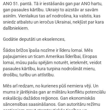
ANO 51. pantā. Tā ir iestāšanās gan par ANO hartu,
gan pasaules kārtību. Ukraiņi to aizstāv ar savām
asinīm. Vienlaikus tas arī nodrošina, ka valstis, kas
sniedz atbalstu un ieročus Ukrainai, nekļūst par kara
dalībniekiem.
Godātie deputāti un ekselences,
Šādos brīžos īpaša nozīme ir līderu lomai. Mēs
paļaujamies un ticam Amerikas līderībai, Eiropas
lomai, mūsu pašu spējām noturēt, ietekmēt, veidot
pasaules kārtību, kura turpina nodrošināt mieru,
drošību, turību un attīstību.
Mēs arī redzam, no kurienes pūš nemiera vēji. Un
mums ir jārēķinās gan ar militāru konfliktu potenciālu
eskalāciju dažādos reģionos. Gan ekonomiskās
sāncensības saasināšanos. Gan autoritāru režīmu