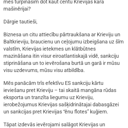
mēs turpināsim dot kaut centu Krievijas kara
mašinērijai?
Dārgie tautieši,
Biznesa un citu attiecību pārtraukšana ar Krieviju un
Baltkrieviju, braucienu un ceļojumu izbeigšana uz šīm
valstīm, Krievijas ietekmes un klātbūtnes
mazināšana itin visur eiroatlantiskajā vidē, sankciju
stiprināšana un to ievērošana burtā un garā ir mūsu
visu uzdevums, mūsu visu atbildība.
Mēs panācām trīs efektīvu ES sankciju kārtu
ieviešanu pret Krieviju – tai skaitā mangāna rūdas
eksporta un tranzīta liegumu uz Krieviju,
ierobežojumus Krievijas sašķidrinātajai dabasgāzei
un sankcijas pret Krievijas “ēnu flotes” kuģiem.
Tāpat izdevās ievērojami salāgot Krievijas un