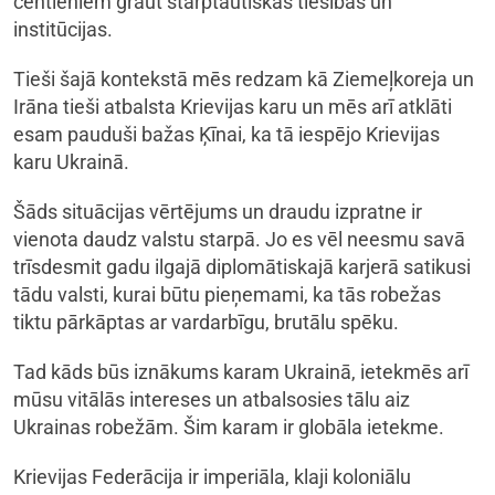
centieniem graut starptautiskās tiesības un
institūcijas.
Tieši šajā kontekstā mēs redzam kā Ziemeļkoreja un
Irāna tieši atbalsta Krievijas karu un mēs arī atklāti
esam pauduši bažas Ķīnai, ka tā iespējo Krievijas
karu Ukrainā.
Šāds situācijas vērtējums un draudu izpratne ir
vienota daudz valstu starpā. Jo es vēl neesmu savā
trīsdesmit gadu ilgajā diplomātiskajā karjerā satikusi
tādu valsti, kurai būtu pieņemami, ka tās robežas
tiktu pārkāptas ar vardarbīgu, brutālu spēku.
Tad kāds būs iznākums karam Ukrainā, ietekmēs arī
mūsu vitālās intereses un atbalsosies tālu aiz
Ukrainas robežām. Šim karam ir globāla ietekme.
Krievijas Federācija ir imperiāla, klaji koloniālu