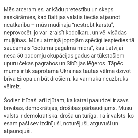
Mēs atceramies, ar kādu pretestību un skepsi
saskārāmies, kad Baltijas valstis tiecās atjaunot
neatkarību – mūs mudināja “nestrebt karstu”,
neprovocēt, jo var izraisīt kodolkaru, un vēl visādas
muļķības. Mūsu atmiņā joprojām spēcīgi iespiedies tā
saucamais “cietuma pagalma miers”, kas Latvijai
nesa 50 padomju okupācijas gadus ar tūkstošiem
upuru čekas pagrabos un Sibīrijas lēģeros. Tāpēc
mums ir tik saprotama Ukrainas tautas vēlme dzīvot
brīvā Eiropā un būt drošiem, ka varmāka neuzbruks
vēlreiz.
Šodien it īpaši arī izjūtam, ka katrai paaudzei ir savs
brīvības, demokrātijas, drošības pārbaudījums. Mūsu
valsts ir demokrātiska, droša un turīga. Tā ir valsts, ko
esam paši sev izcīnījuši, noturējuši, atguvuši un
atjaunojuši.