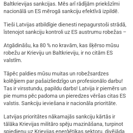
Baltkrievijas sankcijas. Mēs arī rādījām priekšzīmi
nacionālā un ES mērogā sankciju efektīvā izpildē.
Tieši Latvijas atbildīgie dienesti nepagurstoši strādā,
īstenojot sankciju kontroli uz ES austrumu robežas –
Atgādināšu, ka 80 % no kravām, kas šķērso mūsu
robežu ar Krieviju un Baltkrieviju, ir no citām ES
valstīm.
Tāpēc paldies mūsu muitas un robežsardzes
kolēģiem par pašaizliedzīgo un profesionālo darbu!
Tas ir virsstundu, papildu darbs! Latvija ir piemērs un
pie mums pēc padoma un pieredzes vēršas citas ES
valstis. Sankciju ieviešana ir nacionāla prioritāte.
Latvijas prioritātes nākamajās sankciju kārtās ir
tālāka Krievijas militāro spēju mazināšana, turpinot
spiedienu uz Krievijas enerģētikas sektoru, divējāda