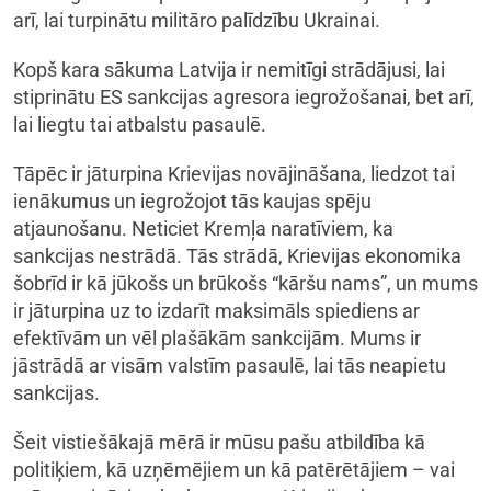
arī, lai turpinātu militāro palīdzību Ukrainai.
Kopš kara sākuma Latvija ir nemitīgi strādājusi, lai
stiprinātu ES sankcijas agresora iegrožošanai, bet arī,
lai liegtu tai atbalstu pasaulē.
Tāpēc ir jāturpina Krievijas novājināšana, liedzot tai
ienākumus un iegrožojot tās kaujas spēju
atjaunošanu. Neticiet Kremļa naratīviem, ka
sankcijas nestrādā. Tās strādā, Krievijas ekonomika
šobrīd ir kā jūkošs un brūkošs “kāršu nams”, un mums
ir jāturpina uz to izdarīt maksimāls spiediens ar
efektīvām un vēl plašākām sankcijām. Mums ir
jāstrādā ar visām valstīm pasaulē, lai tās neapietu
sankcijas.
Šeit vistiešākajā mērā ir mūsu pašu atbildība kā
politiķiem, kā uzņēmējiem un kā patērētājiem – vai