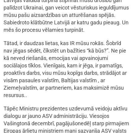
Latvijas valdība turpina stiprināt mūsu drošību gan
palīdzot Ukrainai, gan veicot vēsturiskus ieguldījumus
mūsu pašu aizsardzības un atturēšanas spējās.
Sabiedroto klātbūtne Latvijā ar katru gadu pieaug. Un
mēs šo procesu vēlamies turpināt.
Tātad, ir daudzas lietas, kas IR mūsu rokās. Šobrīd
nav jēgas sēdēt, čīkstēt un bažīties “kā būs?”. Ne pie
kā neved riešanās, emocijas vai apvainojumi
sociālajos tīklos. Vienīgais, kam ir jēga, ir pamatīgs,
proaktīvs darbs, visu mūsu kopīgs darbs, strādājot ar
visām pasaules valstīm, Baltijas valstīm , ar
Ziemeļvalstīm, ar partneriem, kas maksimizē mūsu
resursus..
Tāpēc Ministru prezidentes uzdevumā veidoju aktīvu
dialogu ar jauno ASV administrāciju. Viesojos
Vašingtonā decembrī, pagājušonedēļ starp pirmajiem
Eiropas ārlietu ministriem mani sazvanīja ASV valsts