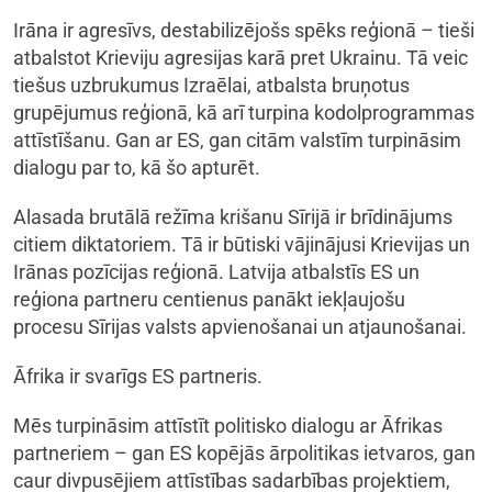
Irāna ir agresīvs, destabilizējošs spēks reģionā – tieši
atbalstot Krieviju agresijas karā pret Ukrainu. Tā veic
tiešus uzbrukumus Izraēlai, atbalsta bruņotus
grupējumus reģionā, kā arī turpina kodolprogrammas
attīstīšanu. Gan ar ES, gan citām valstīm turpināsim
dialogu par to, kā šo apturēt.
Alasada brutālā režīma krišanu Sīrijā ir brīdinājums
citiem diktatoriem. Tā ir būtiski vājinājusi Krievijas un
Irānas pozīcijas reģionā. Latvija atbalstīs ES un
reģiona partneru centienus panākt iekļaujošu
procesu Sīrijas valsts apvienošanai un atjaunošanai.
Āfrika ir svarīgs ES partneris.
Mēs turpināsim attīstīt politisko dialogu ar Āfrikas
partneriem – gan ES kopējās ārpolitikas ietvaros, gan
caur divpusējiem attīstības sadarbības projektiem,