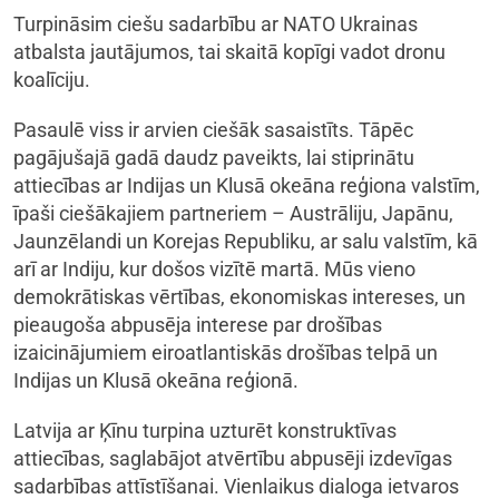
Turpināsim ciešu sadarbību ar NATO Ukrainas
atbalsta jautājumos, tai skaitā kopīgi vadot dronu
koalīciju.
Pasaulē viss ir arvien ciešāk sasaistīts. Tāpēc
pagājušajā gadā daudz paveikts, lai stiprinātu
attiecības ar Indijas un Klusā okeāna reģiona valstīm,
īpaši ciešākajiem partneriem – Austrāliju, Japānu,
Jaunzēlandi un Korejas Republiku, ar salu valstīm, kā
arī ar Indiju, kur došos vizītē martā. Mūs vieno
demokrātiskas vērtības, ekonomiskas intereses, un
pieaugoša abpusēja interese par drošības
izaicinājumiem eiroatlantiskās drošības telpā un
Indijas un Klusā okeāna reģionā.
Latvija ar Ķīnu turpina uzturēt konstruktīvas
attiecības, saglabājot atvērtību abpusēji izdevīgas
sadarbības attīstīšanai. Vienlaikus dialoga ietvaros