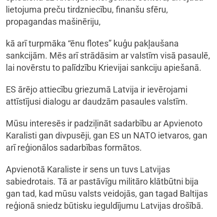
lietojuma preču tirdzniecību, finanšu sfēru,
propagandas mašinēriju,
kā arī turpmāka “ēnu flotes” kuģu pakļaušana
sankcijām. Mēs arī strādāsim ar valstīm visā pasaulē,
lai novērstu to palīdzību Krievijai sankciju apiešanā.
ES ārējo attiecību griezumā Latvija ir ievērojami
attīstījusi dialogu ar daudzām pasaules valstīm.
Mūsu interesēs ir padziļināt sadarbību ar Apvienoto
Karalisti gan divpusēji, gan ES un NATO ietvaros, gan
arī reģionālos sadarbības formātos.
Apvienotā Karaliste ir sens un tuvs Latvijas
sabiedrotais. Tā ar pastāvīgu militāro klātbūtni bija
gan tad, kad mūsu valsts veidojās, gan tagad Baltijas
reģionā sniedz būtisku ieguldījumu Latvijas drošībā.