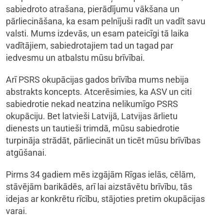
sabiedroto atrašana, pierādījumu vākšana un
pārliecināšana, ka esam pelnījuši radīt un vadīt savu
valsti. Mums izdevās, un esam pateicīgi tā laika
vadītājiem, sabiedrotajiem tad un tagad par
iedvesmu un atbalstu mūsu brīvībai.
Arī PSRS okupācijas gados brīvība mums nebija
abstrakts koncepts. Atcerēsimies, ka ASV un citi
sabiedrotie nekad neatzina nelikumīgo PSRS
okupāciju. Bet latvieši Latvijā, Latvijas ārlietu
dienests un tautieši trimdā, mūsu sabiedrotie
turpināja strādāt, pārliecināt un ticēt mūsu brīvības
atgūšanai.
Pirms 34 gadiem mēs izgājām Rīgas ielās, cēlām,
stāvējām barikādēs, arī lai aizstāvētu brīvību, tās
idejas ar konkrētu rīcību, stājoties pretim okupācijas
varai.