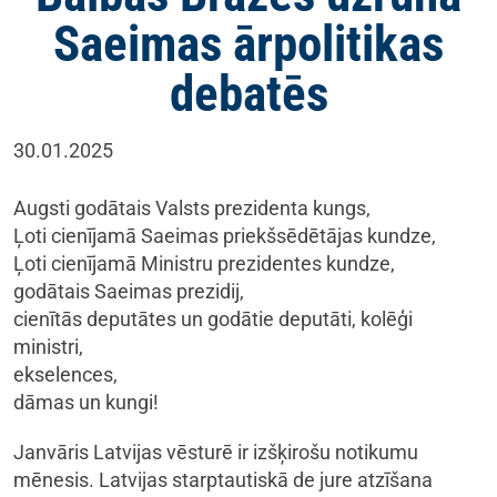
Saeimas ārpolitikas
debatēs
30.01.2025
Augsti godātais Valsts prezidenta kungs,
Ļoti cienījamā Saeimas priekšsēdētājas kundze,
Ļoti cienījamā Ministru prezidentes kundze,
godātais Saeimas prezidij,
cienītās deputātes un godātie deputāti, kolēģi
ministri,
ekselences,
dāmas un kungi!
Janvāris Latvijas vēsturē ir izšķirošu notikumu
mēnesis. Latvijas starptautiskā de jure atzīšana