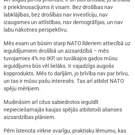
ir priekšnosacījums it visam. Bez drošības nav
labklājības, bez drošības nav investīciju, nav
izaugsmes un attīstības, nav demogrāfijas, un nav
labu nākotnes perspektīvu.
Mēs esam un būsim starp NATO līderiem attiecībā uz
ieguldījumiem drošībā un aizsardzībā – mēs
tuvojamies 4% no IKP, un tuvākajos gados mūsu
ieguldījums būs vēl lielāks. Ir vajadzīgs augošs
kopprodukts. Mēs to darījām, jo brīvība nav par brīvu,
un tas ir mūsu pašu interesēs. Tas arī atbilst NATO
spēju mērķiem.
Mudināsim arī citus sabiedrotos ieguldīt
nepieciešamajās kaujas spējās atbilstoši alianses
aizsardzības plāniem.
Pērn īstenota virkne svarīgu, praktisku lēmumu, kas