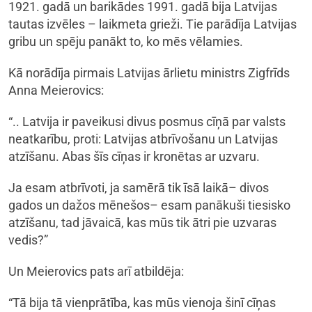
1921. gadā un barikādes 1991. gadā bija Latvijas
tautas izvēles – laikmeta grieži. Tie parādīja Latvijas
gribu un spēju panākt to, ko mēs vēlamies.
Kā norādīja pirmais Latvijas ārlietu ministrs Zigfrīds
Anna Meierovics:
“.. Latvija ir paveikusi divus posmus cīņā par valsts
neatkarību, proti: Latvijas atbrīvošanu un Latvijas
atzīšanu. Abas šīs cīņas ir kronētas ar uzvaru.
Ja esam atbrīvoti, ja samērā tik īsā laikā– divos
gados un dažos mēnešos– esam panākuši tiesisko
atzīšanu, tad jāvaicā, kas mūs tik ātri pie uzvaras
vedis?”
Un Meierovics pats arī atbildēja:
“Tā bija tā vienprātība, kas mūs vienoja šinī cīņas