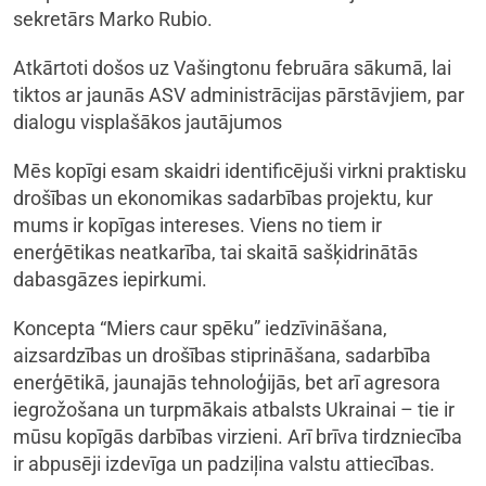
sekretārs Marko Rubio.
Atkārtoti došos uz Vašingtonu februāra sākumā, lai
tiktos ar jaunās ASV administrācijas pārstāvjiem, par
dialogu visplašākos jautājumos
Mēs kopīgi esam skaidri identificējuši virkni praktisku
drošības un ekonomikas sadarbības projektu, kur
mums ir kopīgas intereses. Viens no tiem ir
enerģētikas neatkarība, tai skaitā sašķidrinātās
dabasgāzes iepirkumi.
Koncepta “Miers caur spēku” iedzīvināšana,
aizsardzības un drošības stiprināšana, sadarbība
enerģētikā, jaunajās tehnoloģijās, bet arī agresora
iegrožošana un turpmākais atbalsts Ukrainai – tie ir
mūsu kopīgās darbības virzieni. Arī brīva tirdzniecība
ir abpusēji izdevīga un padziļina valstu attiecības.