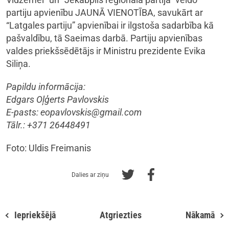
partiju apvienību JAUNĀ VIENOTĪBA, savukārt ar
“Latgales partiju” apvienībai ir ilgstoša sadarbība kā
pašvaldību, tā Saeimas darbā. Partiju apvienības
valdes priekšsēdētājs ir Ministru prezidente Evika
Siliņa.
Papildu informācija:
Edgars Oļģerts Pavlovskis
E-pasts:
eopavlovskis@gmail.com
Tālr.: +371 26448491
Foto: Uldis Freimanis
Dalies ar ziņu
Iepriekšējā
Atgriezties
Nākamā