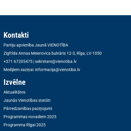
Kontakti
Partiju apvienība Jaunā VIENOTĪBA
Zigfrīda Annas Meierovica bulvāris 12-3, Rīga, LV-1050
+371 67205475
|
sekretare@vienotiba.lv
Medijiem saziņai:
informacija@vienotiba.lv
Izvēlne
Aktualitātes
Jaunās Vienotības statūti
Pārredzamības paziņojumi
Programmas novadiem 2025
Programma Rīgai 2025