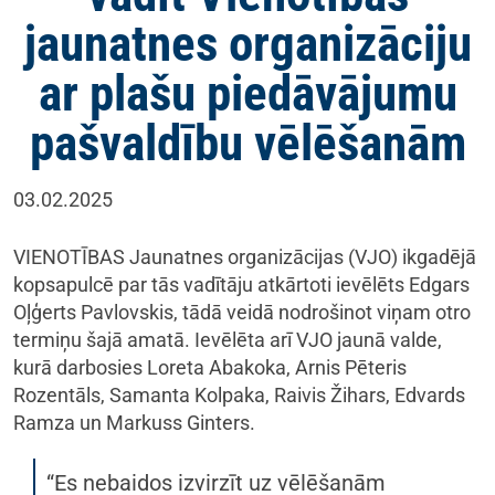
jaunatnes organizāciju
ar plašu piedāvājumu
pašvaldību vēlēšanām
03.02.2025
VIENOTĪBAS Jaunatnes organizācijas (VJO) ikgadējā
kopsapulcē par tās vadītāju atkārtoti ievēlēts Edgars
Oļģerts Pavlovskis, tādā veidā nodrošinot viņam otro
termiņu šajā amatā. Ievēlēta arī VJO jaunā valde,
kurā darbosies Loreta Abakoka, Arnis Pēteris
Rozentāls, Samanta Kolpaka, Raivis Žihars, Edvards
Ramza un Markuss Ginters.
“Es nebaidos izvirzīt uz vēlēšanām