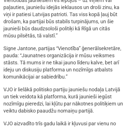
Vienotības jauniešiem es lepojos – uz viņiem var
paļauties, jauniešu idejās ieklausos un droši zinu, ka
viņi ir patiesi Latvijas patrioti. Tas viss kopā ļauj būt
drošam, ka partijai būs stabils turpinājums, un šie
jaunieši būs daudzsološi politiķi kā Rīgā un citās
mūsu pilsētās, tā valstī.”
Signe Jantone, partijas “Vienotība” ģenerālsekretāre,
pauda: “Jaunatnes organizācija ir mūsu veiksmes
stāsts. Tā mums ir ne tikai jauno līderu kalve, bet arī
ideju un diskusiju platforma un nozīmīgs atbalsts
komunikācijai ar sabiedrību.”
VJO ir lielākā politisko partiju jauniešu nodaļa Latvijā
un tiek veidota kā platforma, kurā jaunieši iegūst
nozīmīgu pieredzi, lai kļūtu par nākotnes politiķiem un
veiktu dabisko paaudžu nomaiņu partijā.
VJO aizvadīto trīs gadu laikā ir kļuvusi par vienu no