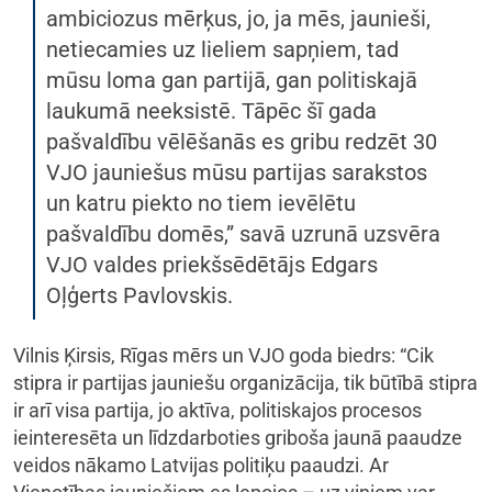
ambiciozus mērķus, jo, ja mēs, jaunieši,
netiecamies uz lieliem sapņiem, tad
mūsu loma gan partijā, gan politiskajā
laukumā neeksistē. Tāpēc šī gada
pašvaldību vēlēšanās es gribu redzēt 30
VJO jauniešus mūsu partijas sarakstos
un katru piekto no tiem ievēlētu
pašvaldību domēs,” savā uzrunā uzsvēra
VJO valdes priekšsēdētājs Edgars
Oļģerts Pavlovskis.
Vilnis Ķirsis, Rīgas mērs un VJO goda biedrs: “Cik
stipra ir partijas jauniešu organizācija, tik būtībā stipra
ir arī visa partija, jo aktīva, politiskajos procesos
ieinteresēta un līdzdarboties griboša jaunā paaudze
veidos nākamo Latvijas politiķu paaudzi. Ar