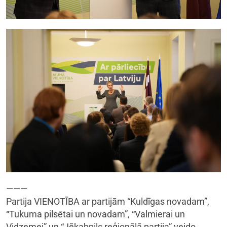
———
Partija VIENOTĪBA ar partijām “Kuldīgas novadam”,
“Tukuma pilsētai un novadam”, “Valmierai un
Vidzemei” un “Jēkabpils reģionālā partija” veido