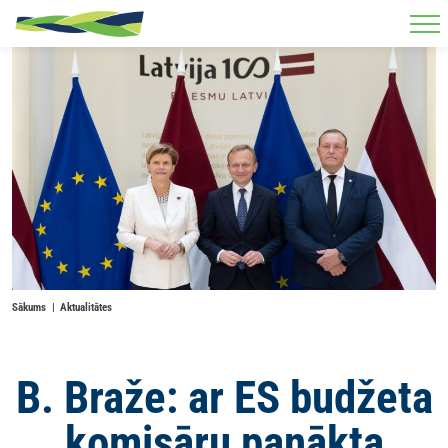
Skip to main content
Sākums
Aktualitātes
B. Braže: ar ES budžeta
komisāru panākta