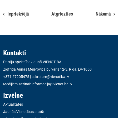
Iepriekšējā
Atgriezties
Nākamā
Kontakti
Partiju apvienība Jaunā VIENOTĪBA
Zigfrīda Annas Meierovica bulvāris 12-3, Rīga, LV-1050
+371 67205475
|
sekretare@vienotiba.lv
Medijiem saziņai:
informacija@vienotiba.lv
Izvēlne
Aktualitātes
Jaunās Vienotības statūti