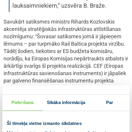
lauksaimniekiem,” uzsvēra B. Braže.
Savukārt satiksmes ministrs Rihards Kozlovskis
akcentēja stratēģiskās infrastruktūras attīstīšanas
nozīmīgumu: “Šovasar satiksmes jomā ir jāpieņem
lēmums – par turpmāko Rail Baltica projekta virzību.
Tādēļ šodien, tiekoties ar ES budžeta komisāru,
norādīju, ka Eiropas Komisijas nepārtraukts atbalsts ir
ārkārtīgi svarīgs šī projekta realizācijā. CEF (Eiropas
infrastruktūras savienošanas instruments) ir jāpaliek
par galveno finansēšanas instrumentu projekta
īstenošanai. Latvija atrodas uz ES un NATO austrumu
robežas, kur transporta infrastruktūrai ir kritiski
svarīga nozīme Eiropas kolektīvajā drošībā.”
Piekrišana
Sīkāka informācija
Par
Tikšanās laikā ministri pauda atzinību Eiropas
Komisijas iniciatīvām, kas vērstas uz ES austrumu
Šī tīmekļa vietne izmanto sīkdatnes
pierobežas reģionu atbalstu, vienlaikus norādot, ka