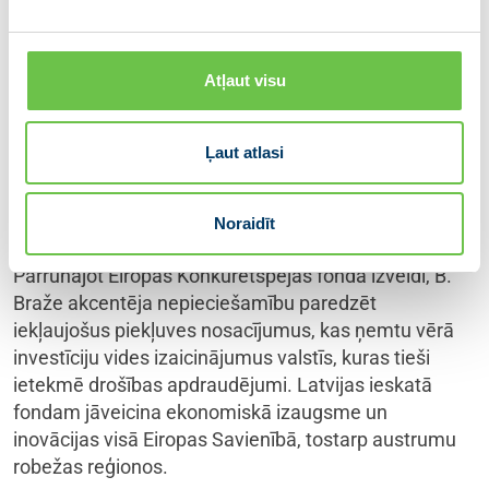
Baltica īstenošanai, militārās mobilitātes attīstībai un
enerģētikas infrastruktūras noturības stiprināšanai.
Atļaut visu
Sarunā ārlietu ministre uzsvēra, ka Latvijai būtiska ir
arī taisnīga lauksaimniecības tiešmaksājumu
sistēma. Latvija turpinās iestāties par tiešmaksājumu
Ļaut atlasi
izlīdzināšanu, lai nodrošinātu vienlīdzīgus
konkurences apstākļus visu dalībvalstu
Noraidīt
lauksaimniekiem.
Pārrunājot Eiropas Konkurētspējas fonda izveidi, B.
Braže akcentēja nepieciešamību paredzēt
iekļaujošus piekļuves nosacījumus, kas ņemtu vērā
investīciju vides izaicinājumus valstīs, kuras tieši
ietekmē drošības apdraudējumi. Latvijas ieskatā
fondam jāveicina ekonomiskā izaugsme un
inovācijas visā Eiropas Savienībā, tostarp austrumu
robežas reģionos.