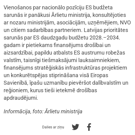
Vienošanos par nacionālo pozīciju ES budžeta
sarunās ir panākusi Ārlietu ministrija, konsultējoties
ar nozaru ministrijām, asociācijām, uzņēmējiem, NVO
un citiem sadarbības partneriem. Latvijas prioritātes
sarunās par ES daudzgadu budžetu 2028.–2034.
gadam ir pietiekams finansējums drošībai un
aizsardzībai, papildu atbalsts ES austrumu robežas
valstīm, taisnīgi tiešmaksājumi lauksaimniekiem,
finansējums stratēģiskās infrastruktūras projektiem
un konkurētspējas stiprināšana visā Eiropas
Savienībā, īpašu uzmanību pievēršot dalībvalstīm un
reģioniem, kurus tieši ietekmē drošības
apdraudējumi.
Informācija, foto: Ārlietu ministrija
Dalies ar ziņu