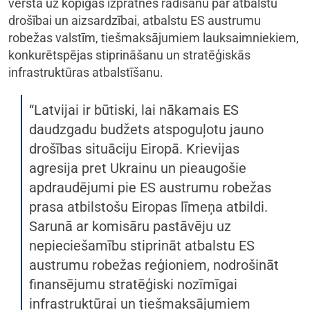
vērsta uz kopīgas izpratnes radīšanu par atbalstu
drošībai un aizsardzībai, atbalstu ES austrumu
robežas valstīm, tiešmaksājumiem lauksaimniekiem,
konkurētspējas stiprināšanu un stratēģiskās
infrastruktūras atbalstīšanu.
“Latvijai ir būtiski, lai nākamais ES
daudzgadu budžets atspoguļotu jauno
drošības situāciju Eiropā. Krievijas
agresija pret Ukrainu un pieaugošie
apdraudējumi pie ES austrumu robežas
prasa atbilstošu Eiropas līmeņa atbildi.
Sarunā ar komisāru pastāvēju uz
nepieciešamību stiprināt atbalstu ES
austrumu robežas reģioniem, nodrošināt
finansējumu stratēģiski nozīmīgai
infrastruktūrai un tiešmaksājumiem