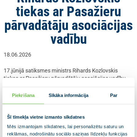
tiekas ar Pasažieru
pārvadātāju asociācijas
vadību
18.06.2026
17.jūnijā satiksmes ministrs Rihards Kozlovskis
tiekas ar Pasažieru pārvadātāju asociācijas vadību,
lai uzklausītu nozares aktualitātes un pārrunātu
iespējamo rīcību plānu sabiedriskā transporta
Piekrišana
Sīkāka informācija
Par
pakalpojumu nepārtrauktības nodrošināšanai.
Reģionālie pasažieru pārvadājumi ir viena no trīs
Kozlovska prioritātēm.
Šī tīmekļa vietne izmanto sīkdatnes
Mēs izmantojam sīkdatnes, lai personalizētu saturu un
Ministrs vēlas uzklausīt visas iesaistītās puses, jo
reklāmas, nodrošinātu sociālo saziņas līdzekļu funkcijas