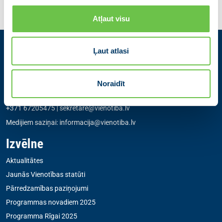
Atļaut visu
Ļaut atlasi
Kontakti
Partiju apvienība Jaunā VIENOTĪBA
Noraidīt
Zigfrīda Annas Meierovica bulvāris 12-3, Rīga, LV-1050
+371 67205475
|
sekretare@vienotiba.lv
Medijiem saziņai:
informacija@vienotiba.lv
Izvēlne
Aktualitātes
Jaunās Vienotības statūti
Pārredzamības paziņojumi
Programmas novadiem 2025
Programma Rīgai 2025