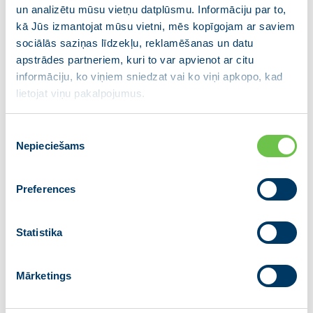
viņa ieskatā sadarbojoties ir jārod kompromiss, kas
un analizētu mūsu vietņu datplūsmu. Informāciju par to,
mazinātu valsts budžeta slogu, finansiāli būtu
kā Jūs izmantojat mūsu vietni, mēs kopīgojam ar saviem
pieņemams pārvadātājiem, kā arī nodrošinātu ērtus
sociālās saziņas līdzekļu, reklamēšanas un datu
sabiedriskā transporta pakalpojumus iedzīvotājiem
apstrādes partneriem, kuri to var apvienot ar citu
visā valsts teritorijā.
informāciju, ko viņiem sniedzat vai ko viņi apkopo, kad
lietojat viņu pakalpojumus.
Situācija reģionālo pasažieru pārvadājumu jomā
joprojām ir sarežģīta, ar valsts budžetā paredzēto
Piekrišanas
finansējumu 52,9 milj.eiro reģionālajiem autobusu
Nepieciešams
izvēle
pārvadājumiem valsts uzdevums ir nodrošināt
iedzīvotāju mobilitāti visā valsts teritorijā un
Preferences
braukšanas maksas atvieglojumus visām
noteiktajām iedzīvotāju grupām.
Statistika
Dalies ar ziņu
Mārketings
Iepriekšējā
Atgriezties
Nākamā