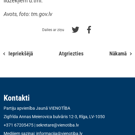
līdzekļiem u.tml.
Avots, foto: tm.gov.lv
Dalies ar ziņu
Iepriekšējā
Atgriezties
Nākamā
Kontakti
Partiju apvienība Jaunā VIENOTĪBA
Zigfrīda Annas Meierovica bulvāris 12-3, Rīga, LV-1050
+371 67205475
|
sekretare@vienotiba.lv
Medijiem saziņai:
informacija@vienotiba.lv