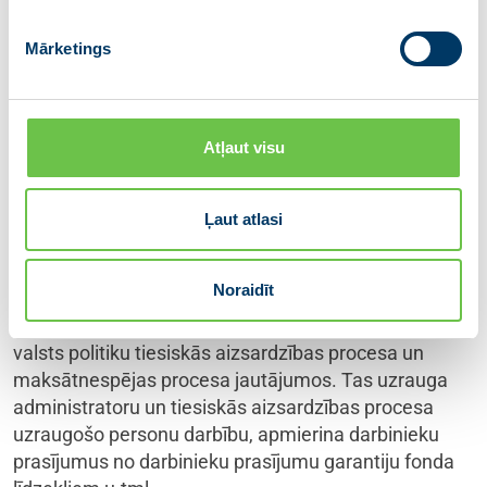
Pēc Maksātnespējas kontroles dienesta
reorganizācijas, tiks pārņemta gan EMUS sistēma,
Mārketings
gan visas svarīgākās funkcijas, tās pielāgojot nozares
attīstības vajadzībām. Tieslietu ministrija augstu
vērtē Maksātnespējas kontroles dienesta speciālistu
profesionālo ieguldījumu. Tiem darbiniekiem, kuri
Atļaut visu
darba tiesiskās attiecības neturpinās, Tieslietu
ministrija nodrošinās atbalstu, tai skaitā sagatavojot
Ļaut atlasi
rekomendācijas vēstules.
Papildu informācija:
Noraidīt
Maksātnespējas kontroles dienests ir tieslietu
ministra pārraudzībā esoša valsts iestāde, kas īsteno
valsts politiku tiesiskās aizsardzības procesa un
maksātnespējas procesa jautājumos. Tas uzrauga
administratoru un tiesiskās aizsardzības procesa
uzraugošo personu darbību, apmierina darbinieku
prasījumus no darbinieku prasījumu garantiju fonda