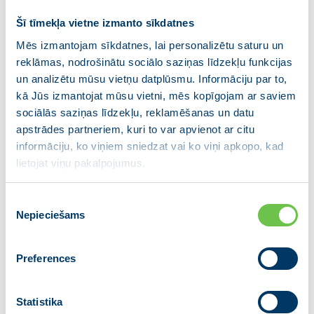
procesa administratoru izdarīto
Šī tīmekļa vietne izmanto sīkdatnes
pārkāpumu skaits un ir atjaunota gan
Mēs izmantojam sīkdatnes, lai personalizētu saturu un
sabiedrības, gan uzņēmēju un investoru
reklāmas, nodrošinātu sociālo saziņas līdzekļu funkcijas
uzticība maksātnespējas uzraudzībai.”
un analizētu mūsu vietņu datplūsmu. Informāciju par to,
kā Jūs izmantojat mūsu vietni, mēs kopīgojam ar saviem
Tieslietu ministre par rezultātiem pateicas
sociālās saziņas līdzekļu, reklamēšanas un datu
darbiniekiem, kuri augsti profesionāli veic savu darbu.
apstrādes partneriem, kuri to var apvienot ar citu
“Vienlaikus jāsecina, ka Maksātnespējas kontroles
informāciju, ko viņiem sniedzat vai ko viņi apkopo, kad
dienestā ir 61 amata vieta, kamēr Latvijā šobrīd ir
lietojat viņu pakalpojumus.
reģistrēti tikai 132 maksātnespējas administratori.
No valsts resursu viedokļa šodien nav racionāli
Piekrišanas
uzturēt atsevišķu, mazu valsts iestādi salīdzinoši
Nepieciešams
izvēle
šauru funkciju izpildei, tādēļ maksātnespējas
uzraudzība tiks centralizēta, nodrošinot tikpat stingru,
Preferences
caurspīdīgu maksātnespējas administratoru
uzraudzību arī turpmāk,” skaidro Inese Lībiņa-Egnere.
Statistika