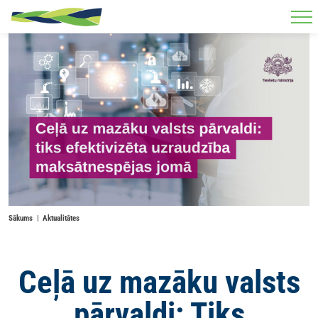
Skip to main content
Sākums
Aktualitātes
Ceļā uz mazāku valsts
pārvaldi: Tiks