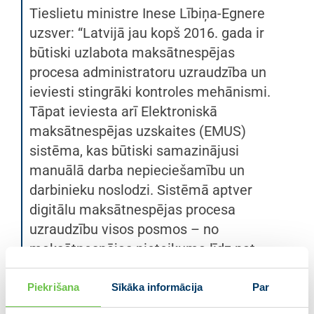
Tieslietu ministre Inese Lībiņa-Egnere
uzsver: “Latvijā jau kopš 2016. gada ir
būtiski uzlabota maksātnespējas
procesa administratoru uzraudzība un
ieviesti stingrāki kontroles mehānismi.
Tāpat ieviesta arī Elektroniskā
maksātnespējas uzskaites (EMUS)
sistēma, kas būtiski samazinājusi
manuālā darba nepieciešamību un
darbinieku noslodzi. Sistēmā aptver
digitālu maksātnespējas procesa
uzraudzību visos posmos – no
maksātnespējas pieteikuma līdz pat
maksātnespējas procesa izbeigšanai.
Izmaiņas šajā laikā ir sasniegušas savu
Piekrišana
Sīkāka informācija
Par
mērķi – samazinājies maksātnespējas