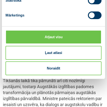
Statistika
Viens no dialoga stiprināšanas veidiem būtu
akadēmiskās kopienas aktīvāka iesaiste
Mārketings
Cilvēkkapitāla attīstības padomes darbā, veidojot
ciešāku sasaisti starp augstāko izglītību, zinātni un
tautsaimniecības vajadzībām.
Atļaut visu
Izglītības un zinātnes ministrija šobrīd pārskata
pētījumu tēmu izvēles nosacījumus valsts
finansējuma piešķiršanai, liekot lielāku akcentu uz
Ļaut atlasi
Latvijas sabiedrības un tautsaimniecības prioritātēm,
kā arī nodrošinot lielāku sabiedrības līdzdalību
Noraidīt
projektu izvēlē.
Tikšanās laikā tika pārrunāti arī citi nozīmīgi
jautājumi, tostarp Augstākās izglītības padomes
transformācija un plānotās pārmaiņas augstākās
izglītības pārvaldībā. Ministre pateicās rektoriem par
iesaisti un uzsvēra, ka dialogs ar augstskolu vadību ir