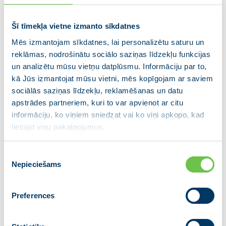
kas saņēmuši valsts atbalstu, ir raisījuši
kritiku un radījuši maldīgu iespaidu
Šī tīmekļa vietne izmanto sīkdatnes
sabiedrībā, ka valsts līdzekļi tiek izlietoti
Mēs izmantojam sīkdatnes, lai personalizētu saturu un
nelietderīgi.”
reklāmas, nodrošinātu sociālo saziņas līdzekļu funkcijas
un analizētu mūsu vietņu datplūsmu. Informāciju par to,
Ministre uzsvēra, ka nepieciešams
kā Jūs izmantojat mūsu vietni, mēs kopīgojam ar saviem
veidot atklātu un konstruktīvu dialogu
sociālās saziņas līdzekļu, reklamēšanas un datu
starp zinātnes nozari un sabiedrību:
apstrādes partneriem, kuri to var apvienot ar citu
“Zinātnei ir jābūt neatkarīgai, tai jābūt
informāciju, ko viņiem sniedzat vai ko viņi apkopo, kad
iespējām brīvi izvēlēties pētniecības
lietojat viņu pakalpojumus.
virzienus. Tajā pašā laikā iedzīvotājiem
ir tiesības jautāt – kāds ir konkrēto
Piekrišanas
Nepieciešams
pētījumu pienesums sabiedrībai un
izvēle
tautsaimniecībai. Mums kopīgi jāmeklē
saprātīgs līdzsvars starp zinātnes brīvību
Preferences
un sabiedrības vajadzībām.”