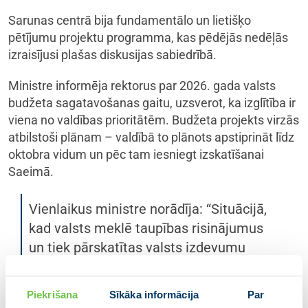
Sarunas centrā bija fundamentālo un lietišķo
pētījumu projektu programma, kas pēdējās nedēļās
izraisījusi plašas diskusijas sabiedrībā.
Ministre informēja rektorus par 2026. gada valsts
budžeta sagatavošanas gaitu, uzsverot, ka izglītība ir
viena no valdības prioritātēm. Budžeta projekts virzās
atbilstoši plānam – valdībā to plānots apstiprināt līdz
oktobra vidum un pēc tam iesniegt izskatīšanai
Saeimā.
Vienlaikus ministre norādīja: “Situācijā,
kad valsts meklē taupības risinājumus
un tiek pārskatītas valsts izdevumu
pozīcijas, sabiedrībā rodas jautājumi par
valsts finansējuma ieguldījumu
Piekrišana
Sīkāka informācija
Par
lietderību. Atsevišķi pētniecības projekti,