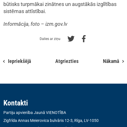
būtisks turpmākai zinātnes un augstākās izglītības
sistēmas attīstībai.
Informācija, foto – izm.gov.lv
Dalies ar ziņu
Iepriekšējā
Atgriezties
Nākamā
Kontakti
Partiju apvienība Jaunā VIENOTĪBA
Zigfrīda Annas Meierovica bulvāris 12-3, Rīga, LV-1050