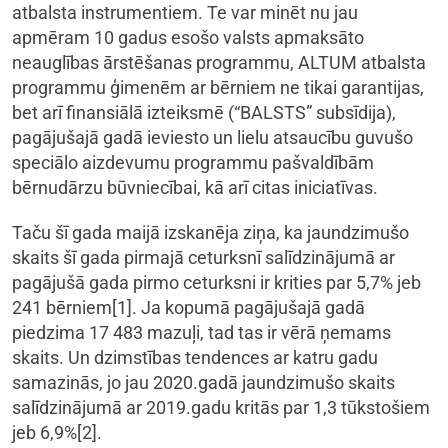
atbalsta instrumentiem. Te var minēt nu jau
apmēram 10 gadus esošo valsts apmaksāto
neauglības ārstēšanas programmu, ALTUM atbalsta
programmu ģimenēm ar bērniem ne tikai garantijas,
bet arī finansiālā izteiksmē (“BALSTS” subsīdija),
pagājušajā gadā ieviesto un lielu atsaucību guvušo
speciālo aizdevumu programmu pašvaldībām
bērnudārzu būvniecībai, kā arī citas iniciatīvas.
Taču šī gada maijā izskanēja ziņa, ka jaundzimušo
skaits šī gada pirmajā ceturksnī salīdzinājumā ar
pagājušā gada pirmo ceturksni ir krities par 5,7% jeb
241 bērniem[1]. Ja kopumā pagājušajā gadā
piedzima 17 483 mazuļi, tad tas ir vērā ņemams
skaits. Un dzimstības tendences ar katru gadu
samazinās, jo jau 2020.gadā jaundzimušo skaits
salīdzinājumā ar 2019.gadu kritās par 1,3 tūkstošiem
jeb 6,9%[2].