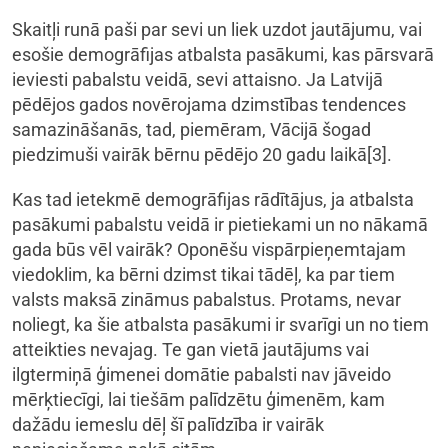
Skaitļi runā paši par sevi un liek uzdot jautājumu, vai
esošie demogrāfijas atbalsta pasākumi, kas pārsvarā
ieviesti pabalstu veidā, sevi attaisno. Ja Latvijā
pēdējos gados novērojama dzimstības tendences
samazināšanās, tad, piemēram, Vācijā šogad
piedzimuši vairāk bērnu pēdējo 20 gadu laikā[3].
Kas tad ietekmē demogrāfijas rādītājus, ja atbalsta
pasākumi pabalstu veidā ir pietiekami un no nākamā
gada būs vēl vairāk? Oponēšu vispārpieņemtajam
viedoklim, ka bērni dzimst tikai tādēļ, ka par tiem
valsts maksā zināmus pabalstus. Protams, nevar
noliegt, ka šie atbalsta pasākumi ir svarīgi un no tiem
atteikties nevajag. Te gan vietā jautājums vai
ilgtermiņā ģimenei domātie pabalsti nav jāveido
mērķtiecīgi, lai tiešām palīdzētu ģimenēm, kam
dažādu iemeslu dēļ šī palīdzība ir vairāk