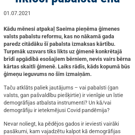
01.07.2021
Kādu mēnesi atpakaļ Saeima pieņēma ģimenes
valsts pabalstu reformu, kas no nākamā gada
paredz citādāku šī pabalsta izmaksas kārtību.
Turpmāk uzsvars tiks likts uz ģimenē konkrētajā
brīdī apgādībā esošajiem bērniem, nevis vairs bērna
kārtas skaitli ģimenē. Laiks rādīs, kāds kopumā būs
ģimeņu ieguvums no šīm izmaiņām.
Taču atklāts paliek jautājums – vai pabalsti (gan
valsts, gan pašvaldību piešķirtie) ir vienīgie un īstie
demogrāfijas atbalsta instrumenti? Un kā/vai
demogrāfiju ir ietekmējusi Covid pandēmija?
Nevar noliegt, ka pēdējos gados ir ieviesti vairāki
pasākumi, kam vajadzētu kalpot kā demogrāfijas