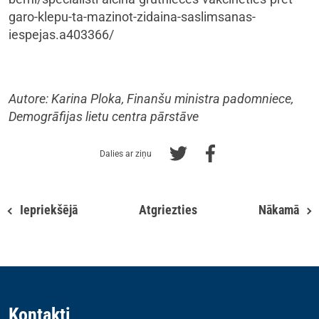
garo-klepu-ta-mazinot-zidaina-saslimsanas-
iespejas.a403366/
Autore: Karina Ploka, Finanšu ministra padomniece,
Demogrāfijas lietu centra pārstāve
Dalies ar ziņu
Iepriekšējā
Atgriezties
Nākamā
Kontakti