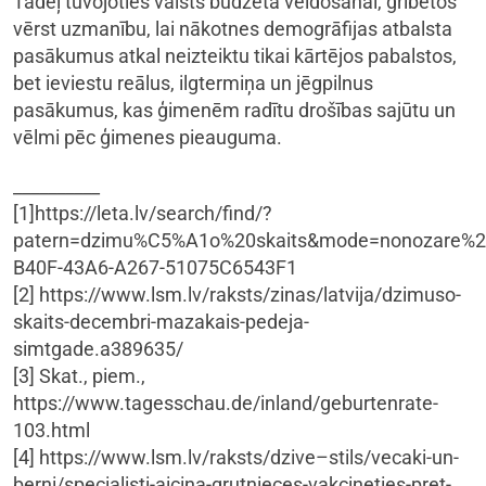
Tādēļ tuvojoties valsts budžeta veidošanai, gribētos
vērst uzmanību, lai nākotnes demogrāfijas atbalsta
pasākumus atkal neizteiktu tikai kārtējos pabalstos,
bet ieviestu reālus, ilgtermiņa un jēgpilnus
pasākumus, kas ģimenēm radītu drošības sajūtu un
vēlmi pēc ģimenes pieauguma.
__________
[1]https://leta.lv/search/find/?
patern=dzimu%C5%A1o%20skaits&mode=nonozare%
B40F-43A6-A267-51075C6543F1
[2] https://www.lsm.lv/raksts/zinas/latvija/dzimuso-
skaits-decembri-mazakais-pedeja-
simtgade.a389635/
[3] Skat., piem.,
https://www.tagesschau.de/inland/geburtenrate-
103.html
[4] https://www.lsm.lv/raksts/dzive–stils/vecaki-un-
berni/specialisti-aicina-grutnieces-vakcineties-pret-