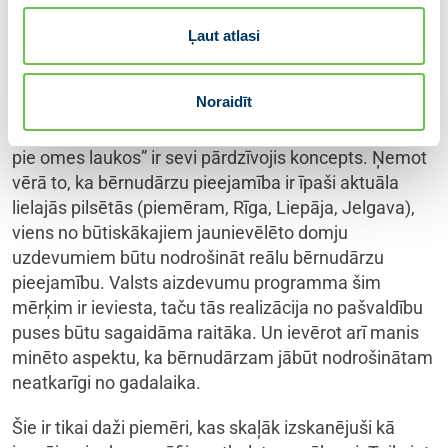
ļoti šāds piespiedu atvaļinājums ar pretrunā Darba
likumam, jo ne visiem vecākiem ir iespēja mēnesi
Ļaut atlasi
vasarā paņemt brīvu. Vai kā šāds piespiedu
atvaļinājums ietekmē vientuļos vecākus. Un
Noraidīt
izmisušie vecāki meklē iespējas savu atvasi mēnesi
izklaidēt, jo demogrāfijas atbalsta pasākums “vasara
pie omes laukos” ir sevi pārdzīvojis koncepts. Ņemot
vērā to, ka bērnudārzu pieejamība ir īpaši aktuāla
lielajās pilsētās (piemēram, Rīga, Liepāja, Jelgava),
viens no būtiskākajiem jaunievēlēto domju
uzdevumiem būtu nodrošināt reālu bērnudārzu
pieejamību. Valsts aizdevumu programma šim
mērķim ir ieviesta, taču tās realizācija no pašvaldību
puses būtu sagaidāma raitāka. Un ievērot arī manis
minēto aspektu, ka bērnudārzam jābūt nodrošinātam
neatkarīgi no gadalaika.
Šie ir tikai daži piemēri, kas skaļāk izskanējuši kā