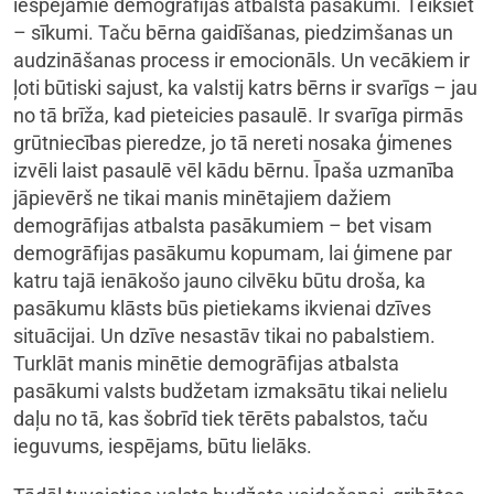
iespējamie demogrāfijas atbalsta pasākumi. Teiksiet
– sīkumi. Taču bērna gaidīšanas, piedzimšanas un
audzināšanas process ir emocionāls. Un vecākiem ir
ļoti būtiski sajust, ka valstij katrs bērns ir svarīgs – jau
no tā brīža, kad pieteicies pasaulē. Ir svarīga pirmās
grūtniecības pieredze, jo tā nereti nosaka ģimenes
izvēli laist pasaulē vēl kādu bērnu. Īpaša uzmanība
jāpievērš ne tikai manis minētajiem dažiem
demogrāfijas atbalsta pasākumiem – bet visam
demogrāfijas pasākumu kopumam, lai ģimene par
katru tajā ienākošo jauno cilvēku būtu droša, ka
pasākumu klāsts būs pietiekams ikvienai dzīves
situācijai. Un dzīve nesastāv tikai no pabalstiem.
Turklāt manis minētie demogrāfijas atbalsta
pasākumi valsts budžetam izmaksātu tikai nelielu
daļu no tā, kas šobrīd tiek tērēts pabalstos, taču
ieguvums, iespējams, būtu lielāks.