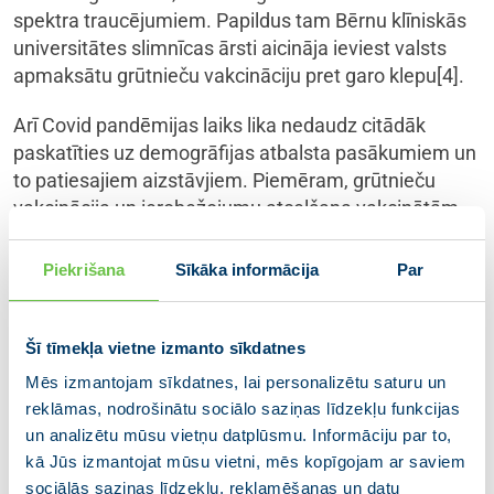
spektra traucējumiem. Papildus tam Bērnu klīniskās
universitātes slimnīcas ārsti aicināja ieviest valsts
apmaksātu grūtnieču vakcināciju pret garo klepu[4].
Arī Covid pandēmijas laiks lika nedaudz citādāk
paskatīties uz demogrāfijas atbalsta pasākumiem un
to patiesajiem aizstāvjiem. Piemēram, grūtnieču
vakcinācija un ierobežojumu atcelšana vakcinētām
personām, apmeklējot medicīnas iestādes. Tā ir
neizdarība no Veselības ministrijas un ministra puses.
Piekrišana
Sīkāka informācija
Par
Kad Ministru kabinetā tika diskutēts par prioritārajām
grupām, grūtnieces nebija pieminētas vispār. Šobrīd
tas ir mazāk aktuāli, jo vakcinācija pieejama visiem
Šī tīmekļa vietne izmanto sīkdatnes
bez ierobežojuma. Taču joprojām tiek dzirdēti stāsti,
Mēs izmantojam sīkdatnes, lai personalizētu saturu un
īpaši reģionos, ka grūtnieces netiek vakcinētas vai
reklāmas, nodrošinātu sociālo saziņas līdzekļu funkcijas
netiek vakcinētas mammas, kas baro mazos ar krūti.
un analizētu mūsu vietņu datplūsmu. Informāciju par to,
Tas nozīmē, ka Veselības ministrija nav veikusi
kā Jūs izmantojat mūsu vietni, mēs kopīgojam ar saviem
pietiekamu izskaidrojošo darbu. Pat nerunājot par to,
sociālās saziņas līdzekļu, reklamēšanas un datu