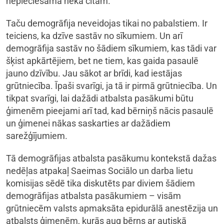
nepieciešama nekā citām.
Taču demogrāfija neveidojas tikai no pabalstiem. Ir
teiciens, ka dzīve sastāv no sīkumiem. Un arī
demogrāfija sastāv no šādiem sīkumiem, kas tādi var
šķist apkārtējiem, bet ne tiem, kas gaida pasaulē
jauno dzīvību. Jau sākot ar brīdi, kad iestājas
grūtniecība. Īpaši svarīgi, ja tā ir pirmā grūtniecība. Un
tikpat svarīgi, lai dažādi atbalsta pasākumi būtu
ģimenēm pieejami arī tad, kad bērniņš nācis pasaulē
un ģimenei nākas saskarties ar dažādiem
sarežģījumiem.
Tā demogrāfijas atbalsta pasākumu kontekstā dažas
nedēļas atpakaļ Saeimas Sociālo un darba lietu
komisijas sēdē tika diskutēts par diviem šādiem
demogrāfijas atbalsta pasākumiem – visām
grūtniecēm valsts apmaksāta epidurālā anestēzija un
atbalsts ģimenēm, kurās aug bērns ar autiskā