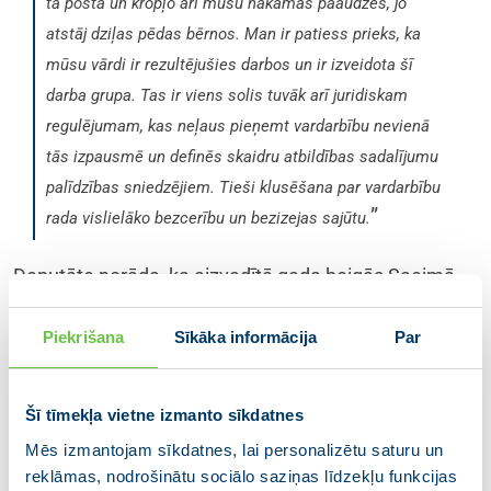
tā posta un kropļo arī mūsu nākamās paaudzes, jo
atstāj dziļas pēdas bērnos. Man ir patiess prieks, ka
mūsu vārdi ir rezultējušies darbos un ir izveidota šī
darba grupa. Tas ir viens solis tuvāk arī juridiskam
regulējumam, kas neļaus pieņemt vardarbību nevienā
tās izpausmē un definēs skaidru atbildības sadalījumu
palīdzības sniedzējiem. Tieši klusēšana par vardarbību
”
rada vislielāko bezcerību un bezizejas sajūtu.
Deputāte norāda, ka aizvadītā gada beigās Saeimā
tika saņemta vēstule no labdarības maratona “Dod
pieci!” komandas, kurā lūgts risināt šo problēmu.
Piekrišana
Sīkāka informācija
Par
“
Tas ir ārkārtīgi būtiski, ka mediji ir pievērsuši un
Šī tīmekļa vietne izmanto sīkdatnes
turpina pievērst uzmanību šim tematam, jo mums ir ne
Mēs izmantojam sīkdatnes, lai personalizētu saturu un
tikai jāstrādā ar pašiem varmākām un palīdzības
reklāmas, nodrošinātu sociālo saziņas līdzekļu funkcijas
nodrošināšanu upuriem, bet arī sabiedrības izpratni un