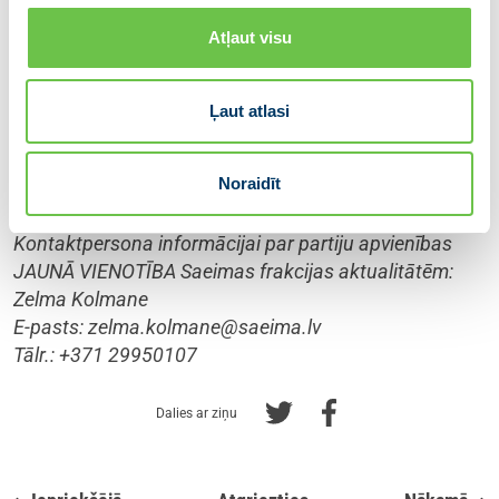
Ministru prezidents Krišjānis Kariņš.
Atļaut visu
Papildu informācijai:
Ļaut atlasi
Partiju apvienība JAUNĀ VIENOTĪBA:
E-pasts:
informacija@vienotiba.lv
Noraidīt
Tālr.: +371 67205472
Kontaktpersona informācijai par partiju apvienības
JAUNĀ VIENOTĪBA Saeimas frakcijas aktualitātēm:
Zelma Kolmane
E-pasts:
zelma.kolmane@saeima.lv
Tālr.: +371 29950107
Dalies ar ziņu