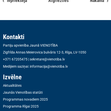
Iepriekšējā
Atgriezties
Nākamā
Kontakti
Partiju apvienība Jaunā VIENOTĪBA
Zigfrīda Annas Meierovica bulvāris 12-3, Rīga, LV-1050
+371 67205475
|
sekretare@vienotiba.lv
Medijiem saziņai:
informacija@vienotiba.lv
Izvēlne
Aktualitātes
Jaunās Vienotības statūti
Programmas novadiem 2025
Programma Rīgai 2025