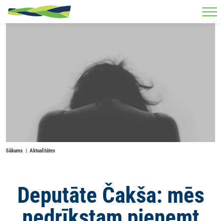
Skip to main content
Sākums
Aktualitātes
Deputāte Čakša: mēs
nedrīkstam pieņemt