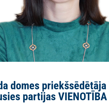
a domes priekšsēdētāja V
usies partijas VIENOTĪB