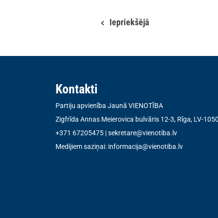
Iepriekšējā
Kontakti
Partiju apvienība Jaunā VIENOTĪBA
Zigfrīda Annas Meierovica bulvāris 12-3, Rīga, LV-105
+371 67205475
|
sekretare@vienotiba.lv
Medijiem saziņai:
informacija@vienotiba.lv