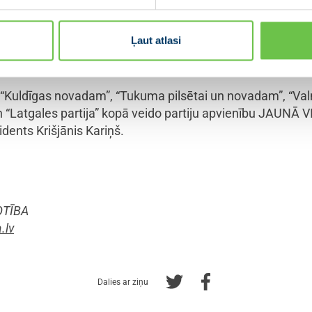
ovads, kas turpina augt un attīstīties novada iedzīvotāju labā.”
Ļaut atlasi
TĪBA savās rindās uzņēma gandrīz 70 jaunus biedrus. Pi
 valdes sēdē reizi nedēļā un organizācijas biedru kopskait
 “Kuldīgas novadam”, “Tukuma pilsētai un novadam”, “Val
un “Latgales partija” kopā veido partiju apvienību JAUNĀ
idents Krišjānis Kariņš.
OTĪBA
.lv
Dalies ar ziņu