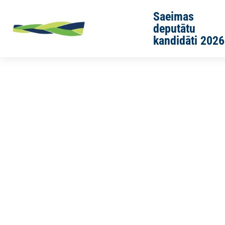
Skip to main content
Saeimas
deputātu
kandidāti 2026