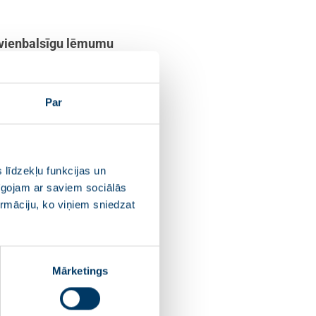
 vienbalsīgu lēmumu
ņas pirmo vietnieku Andri
riedi.
Par
s ļauj ar lielu pārliecību
olitiskā sašķeltība novada
drumstalotība nenāk par labu
tītu politiķu apvienošanos
 līdzekļu funkcijas un
pīgojam ar saviem sociālās
ormāciju, ko viņiem sniedzat
A biedre
: “
Domājot par
veidošanā guvu no tādiem
ir pratuši celt un attīstīt
Mārketings
stoties uz kopīgām vērtībām un
īgi, ka arī pēc novada reformas