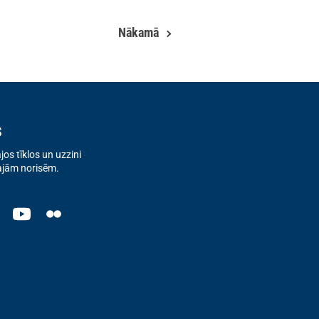
Nākamā
s
os tīklos un uzzini
ajām norisēm.