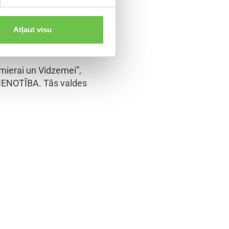
Atļaut visu
eteikumi par biedru
s ir ap 2200 cilvēkiem.
mierai un Vidzemei”,
 VIENOTĪBA. Tās valdes