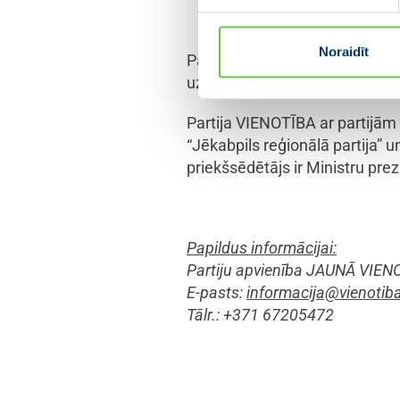
tiek izveidots spēcīgs Ķekavas n
Noraidīt
Pagājušajā gadā partija VIENO
uzņemšanu tiek izskatīti katrā
Partija VIENOTĪBA ar partijām
“Jēkabpils reģionālā partija” 
priekšsēdētājs ir Ministru prez
Papildus informācijai:
Partiju apvienība JAUNĀ VIEN
E-pasts:
informacija@vienotiba
Tālr.: +371 67205472