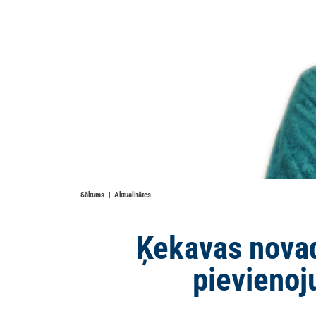
Sākums
Aktualitātes
Ķekavas novad
pievienoj