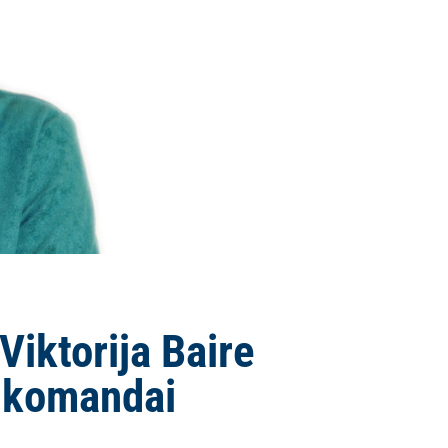
iktorija Baire
A komandai