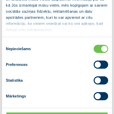
populāriem, bet nepārdomātiem un
kā Jūs izmantojat mūsu vietni, mēs kopīgojam ar saviem
ilgtermiņā kaitīgiem risinājumiem.
sociālās saziņas līdzekļu, reklamēšanas un datu
Nemētātos līdzi visādiem populistiem,”
apstrādes partneriem, kuri to var apvienot ar citu
kongresa delegātiem uzsvēra V.
informāciju, ko viņiem sniedzat vai ko viņi apkopo, kad
lietojat viņu pakalpojumus.
Dombrovskis.
Piekrišanas
Vērtējot ekonomisko situāciju, Eiropas Komisijas
Nepieciešams
izvēle
izpildviceprezidents atzina, ka pēdējais pusotrs gads
ir bijis sarežģīts gan Latvijā, gan Eiropā kopumā – ir
nācies pārvarēt kā sanitāro, tā ekonomisko krīzi, kurai
Preferences
turklāt ir ļoti izteikts sektorāls raksturs, dažiem
tautsaimniecības sektoriem augot un attīstoties, bet
Statistika
citiem, īpaši pakalpojumu sektorā, piedzīvota dziļa
krīze.
Mārketings
“Īstenojot apjomīgus ekonomikas
atbalsta pasākumus, Eiropas Savienībā