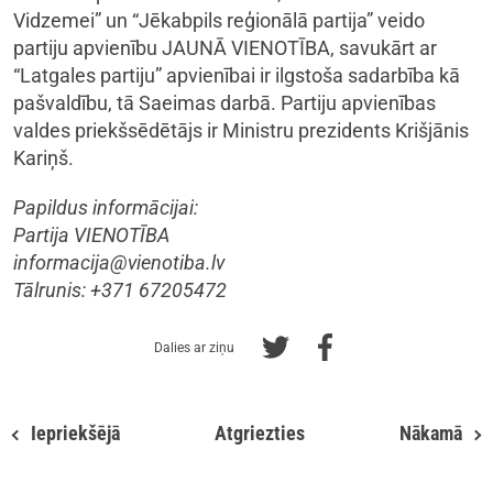
Vidzemei” un “Jēkabpils reģionālā partija” veido
partiju apvienību JAUNĀ VIENOTĪBA, savukārt ar
“Latgales partiju” apvienībai ir ilgstoša sadarbība kā
pašvaldību, tā Saeimas darbā. Partiju apvienības
valdes priekšsēdētājs ir Ministru prezidents Krišjānis
Kariņš.
Papildus informācijai:
Partija VIENOTĪBA
informacija@vienotiba.lv
Tālrunis: +371 67205472
Dalies ar ziņu
Iepriekšējā
Atgriezties
Nākamā