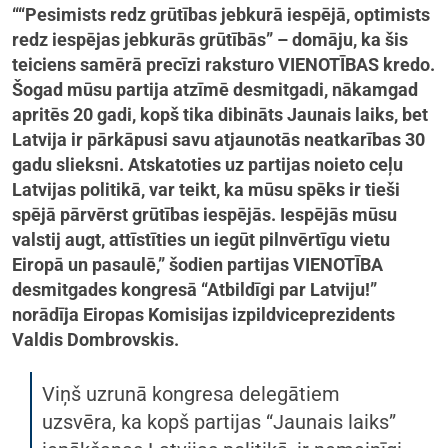
““Pesimists redz grūtības jebkurā iespējā, optimists
redz iespējas jebkurās grūtībās” – domāju, ka šis
teiciens samērā precīzi raksturo VIENOTĪBAS kredo.
Šogad mūsu partija atzīmē desmitgadi, nākamgad
apritēs 20 gadi, kopš tika dibināts Jaunais laiks, bet
Latvija ir pārkāpusi savu atjaunotās neatkarības 30
gadu slieksni. Atskatoties uz partijas noieto ceļu
Latvijas politikā, var teikt, ka mūsu spēks ir tieši
spējā pārvērst grūtības iespējās. Iespējās mūsu
valstij augt, attīstīties un iegūt pilnvērtīgu vietu
Eiropā un pasaulē,” šodien partijas VIENOTĪBA
desmitgades kongresā “Atbildīgi par Latviju!”
norādīja Eiropas Komisijas izpildviceprezidents
Valdis Dombrovskis.
Viņš uzrunā kongresa delegātiem
uzsvēra, ka kopš partijas “Jaunais laiks”