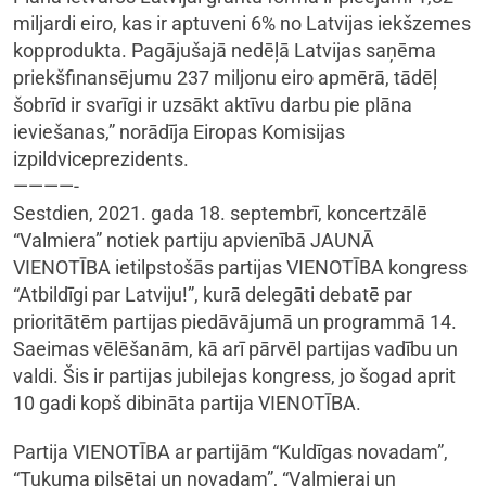
miljardi eiro, kas ir aptuveni 6% no Latvijas iekšzemes
kopprodukta. Pagājušajā nedēļā Latvijas saņēma
priekšfinansējumu 237 miljonu eiro apmērā, tādēļ
šobrīd ir svarīgi ir uzsākt aktīvu darbu pie plāna
ieviešanas,” norādīja Eiropas Komisijas
izpildviceprezidents.
————-
Sestdien, 2021. gada 18. septembrī, koncertzālē
“Valmiera” notiek partiju apvienībā JAUNĀ
VIENOTĪBA ietilpstošās partijas VIENOTĪBA kongress
“Atbildīgi par Latviju!”, kurā delegāti debatē par
prioritātēm partijas piedāvājumā un programmā 14.
Saeimas vēlēšanām, kā arī pārvēl partijas vadību un
valdi. Šis ir partijas jubilejas kongress, jo šogad aprit
10 gadi kopš dibināta partija VIENOTĪBA.
Partija VIENOTĪBA ar partijām “Kuldīgas novadam”,
“Tukuma pilsētai un novadam”, “Valmierai un