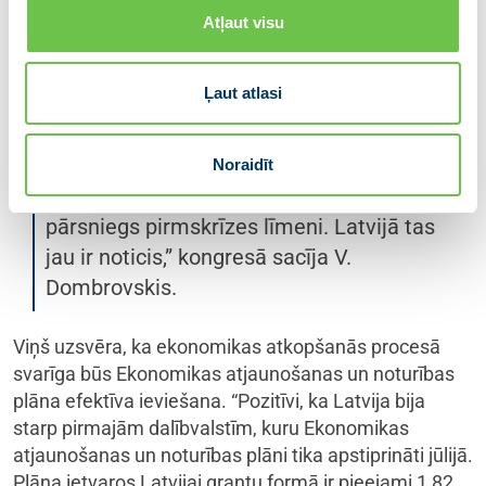
izdevās ierobežot ekonomikas kritumu
Atļaut visu
un bezdarba pieaugumu. Tagad stāvoklis
Eiropas ekonomikā uzlabojas. Atbilstoši
Ļaut atlasi
Eiropas Komisijas prognozei, ES
ekonomika šogad pieaugs par 4,8%, bet
nākamgad – par 4,5%. Daudzās ES
Noraidīt
dalībvalstīs ekonomika jau šogad
pārsniegs pirmskrīzes līmeni. Latvijā tas
jau ir noticis,” kongresā sacīja V.
Dombrovskis.
Viņš uzsvēra, ka ekonomikas atkopšanās procesā
svarīga būs Ekonomikas atjaunošanas un noturības
plāna efektīva ieviešana. “Pozitīvi, ka Latvija bija
starp pirmajām dalībvalstīm, kuru Ekonomikas
atjaunošanas un noturības plāni tika apstiprināti jūlijā.
Plāna ietvaros Latvijai grantu formā ir pieejami 1,82