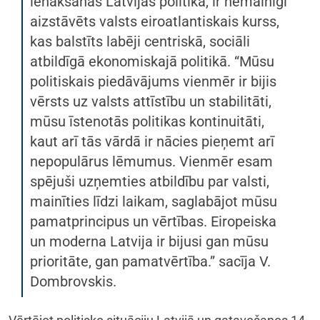
ienākšanas Latvijas politikā, ir nemainīgi
aizstāvēts valsts eiroatlantiskais kurss,
kas balstīts labēji centriskā, sociāli
atbildīgā ekonomiskajā politikā. “Mūsu
politiskais piedāvājums vienmēr ir bijis
vērsts uz valsts attīstību un stabilitāti,
mūsu īstenotās politikas kontinuitāti,
kaut arī tās vārdā ir nācies pieņemt arī
nepopulārus lēmumus. Vienmēr esam
spējuši uzņemties atbildību par valsti,
mainīties līdzi laikam, saglabājot mūsu
pamatprincipus un vērtības. Eiropeiska
un moderna Latvija ir bijusi gan mūsu
prioritāte, gan pamatvērtība.” sacīja V.
Dombrovskis.