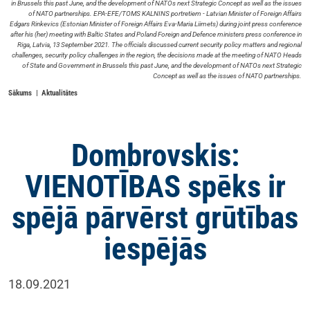
in Brussels this past June, and the development of NATOs next Strategic Concept as well as the issues
of NATO partnerships. EPA-EFE/TOMS KALNINS portretiem - Latvian Minister of Foreign Affairs
Edgars Rinkevics (Estonian Minister of Foreign Affairs Eva-Maria Liimets) during joint press conference
after his (her) meeting with Baltic States and Poland Foreign and Defence ministers press conference in
Riga, Latvia, 13 September 2021. The officials discussed current security policy matters and regional
challenges, security policy challenges in the region, the decisions made at the meeting of NATO Heads
of State and Government in Brussels this past June, and the development of NATOs next Strategic
Concept as well as the issues of NATO partnerships.
Sākums
Aktualitātes
Dombrovskis:
VIENOTĪBAS spēks ir
spējā pārvērst grūtības
iespējās
18.09.2021