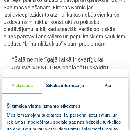
Vērtējot politisko situāciju Latvijā un gatavošanos 14.
Saeimas vēlēšanām, Eiropas Komisijas
izpildviceprezidents atzina, ka tas nebūs vienkāršs
uzdevums – nākt ar konstruktīvu politisko
piedāvājumu laikā, kad atsevišķi vecās politiskās
elites pārstāvji ar skaļiem un populistiskiem saukļiem
piedāvā “brīnumlīdzekļus” visām problēmām.
“Šajā nemierīgajā laikā ir svarīgi, lai
JAUNĀ VIENOTĪBA saglabātu skaidru
politisko kursu un redzējumu par valsts
attīstību. Īstenotu atbildīgu politiku –
Piekrišana
Sīkāka informācija
Par
gan runājot par pandēmijas
pārvarēšanai nepieciešamajiem
Šī tīmekļa vietne izmanto sīkdatnes
sanitārajiem pasākumiem, gan par
Mēs izmantojam sīkdatnes, lai personalizētu saturu un
fiskālo un makroekonomisko politiku.
reklāmas, nodrošinātu sociālo saziņas līdzekļu funkcijas
Nesteigtos ar it kā viegliem un
un analizētu mūsu vietņu datplūsmu. Informāciju par to,