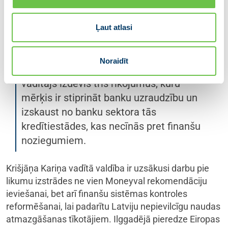
Latvijas Ministru prezidents Krišjānis
Ļaut atlasi
Kariņš kā vienu no savas valdības
prioritātēm ir izvirzījis tieši finanšu
Noraidīt
sistēmas sakārtošanu. Latvijas valdības
vadītājs izdevis trīs rīkojumus, kuru
mērķis ir stiprināt banku uzraudzību un
izskaust no banku sektora tās
kredītiestādes, kas necīnās pret finanšu
noziegumiem.
Krišjāņa Kariņa vadītā valdība ir uzsākusi darbu pie
likumu izstrādes ne vien Moneyval rekomendāciju
ieviešanai, bet arī finanšu sistēmas kontroles
reformēšanai, lai padarītu Latviju nepievilcīgu naudas
atmazgāšanas tīkotājiem. Ilggadējā pieredze Eiropas