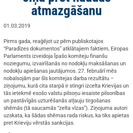
atmazgāšanu
01.03.2019
Pirms gada, reaģējot uz pērn publiskotajos
“Paradīzes dokumentos” atklātajiem faktiem, Eiropas
Parlaments izveidoja Īpašo komiteju finanšu
noziegumu, izvairīšanās no nodokļu maksāšanas un
nodokļu apiešanas jautājumos. 27. februārī mēs
nobalsojām par šīs komitejas darba rezultātu –
ziņojumu, kurā cita starpā ir stingri izcelta Krievijas un
tās ietekmē esošo valstu pilsoņu iesaiste pilsonības
un pastāvīgās uzturēšanās atļauju tirgošanas
shēmās (tā saucamās “zelta vīzas”). Ziņojuma autori
uzskata, ka šādas shēmas rada riskus, ka tiks apietas
pret Krieviju vērstās sankcijas.