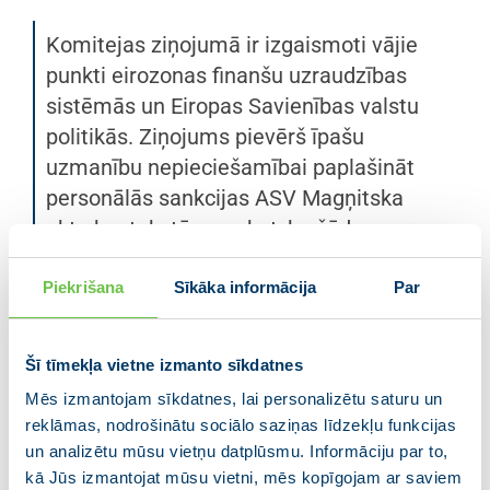
Komitejas ziņojumā ir izgaismoti vājie
punkti eirozonas finanšu uzraudzības
sistēmās un Eiropas Savienības valstu
politikās. Ziņojums pievērš īpašu
uzmanību nepieciešamībai paplašināt
personālās sankcijas ASV Magņitska
akta kontekstā, nosakot, ka šādas
sankcijas ir jāpiemēro arī korupcijā un
naudas atmazgāšanā iesaistītām
Piekrišana
Sīkāka informācija
Par
personām.
Šī tīmekļa vietne izmanto sīkdatnes
Viens no nākotnes jautājumiem, ar ko būs jāsaskaras
Mēs izmantojam sīkdatnes, lai personalizētu saturu un
Eiropas Parlamentam, – vai naudas atmazgāšanas
reklāmas, nodrošinātu sociālo saziņas līdzekļu funkcijas
apkarošana ir jānodod Eiropas mēroga un
un analizētu mūsu vietņu datplūsmu. Informāciju par to,
kapacitātes struktūrai? Jau šobrīd Eiropas Tautas
kā Jūs izmantojat mūsu vietni, mēs kopīgojam ar saviem
partijas (EPP) grupā valda vienprātība, ka