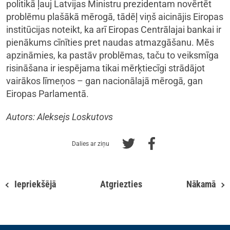
politikā ļauj Latvijas Ministru prezidentam novērtēt
problēmu plašākā mērogā, tādēļ viņš aicinājis Eiropas
institūcijas noteikt, ka arī Eiropas Centrālajai bankai ir
pienākums cīnīties pret naudas atmazgāšanu. Mēs
apzināmies, ka pastāv problēmas, taču to veiksmīga
risināšana ir iespējama tikai mērķtiecīgi strādājot
vairākos līmeņos – gan nacionālajā mērogā, gan
Eiropas Parlamentā.
Autors: Aleksejs Loskutovs
Dalies ar ziņu
Iepriekšējā
Atgriezties
Nākamā