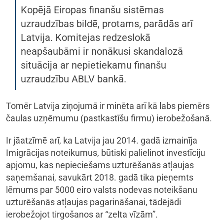
Kopējā Eiropas finanšu sistēmas
uzraudzības bildē, protams, parādās arī
Latvija. Komitejas redzeslokā
neapšaubāmi ir nonākusi skandalozā
situācija ar nepietiekamu finanšu
uzraudzību ABLV bankā.
Tomēr Latvija ziņojumā ir minēta arī kā labs piemērs
čaulas uzņēmumu (pastkastīšu firmu) ierobežošanā.
Ir jāatzīmē arī, ka Latvija jau 2014. gadā izmainīja
Imigrācijas noteikumus, būtiski palielinot investīciju
apjomu, kas nepieciešams uzturēšanās atļaujas
saņemšanai, savukārt 2018. gadā tika pieņemts
lēmums par 5000 eiro valsts nodevas noteikšanu
uzturēšanās atļaujas pagarināšanai, tādējādi
ierobežojot tirgošanos ar “zelta vīzām”.