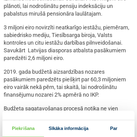
plānoti, lai nodrošinātu pensiju indeksāciju un
pabalstus mirušā pensionāra laulātajam.
3 miljoni eiro novirzīti neatkarīgo iestāžu, piemēram,
sabiedrisko mediju, Tiesībsarga biroja, Valsts
kontroles un citu iestāžu darbības pilnveidošanai.
Savukārt Latvijas diasporas atbalsta pasākumiem
paredzēti 2,6 miljoni eiro.
2019. gada budžetā aizsardzības nozares
pasākumiem paredzēts piešķirt par 60,3 miljoniem
eiro vairāk nekā pērn, tai skaitā, lai nodrošinātu
finansējumu nozarei 2% apmērā no IKP.
Budžeta sagatavošanas procesā notika ne vien
aktīvas diskusijas valdībā, bet arī ar valdības
sociālajiem un sadarbības partneriem, kā arī ar
Piekrišana
Sīkāka informācija
Par
nozaru asociācijām un pašvaldībām. Sarunu