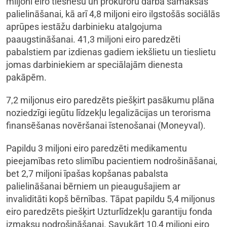
miljoni eiro tiesnešu un prokuroru darba samaksas
palielināšanai, kā arī 4,8 miljoni eiro ilgstošās sociālās
aprūpes iestāžu darbinieku atalgojuma
paaugstināšanai. 41,3 miljoni eiro paredzēti
pabalstiem par izdienas gadiem iekšlietu un tieslietu
jomas darbiniekiem ar speciālajām dienesta
pakāpēm.
7,2 miljonus eiro paredzēts piešķirt pasākumu plāna
noziedzīgi iegūtu līdzekļu legalizācijas un terorisma
finansēšanas novēršanai īstenošanai (Moneyval).
Papildu 3 miljoni eiro paredzēti medikamentu
pieejamības reto slimību pacientiem nodrošināšanai,
bet 2,7 miljoni īpašas kopšanas pabalsta
palielināšanai bērniem un pieaugušajiem ar
invaliditāti kopš bērnības. Tāpat papildu 5,4 miljonus
eiro paredzēts piešķirt Uzturlīdzekļu garantiju fonda
izmaksu nodrošināšanai. Savukārt 10,4 miljoni eiro