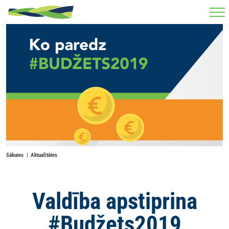
Skip to main content
Sākums
Aktualitātes
Valdība apstiprina
#Budžets2019