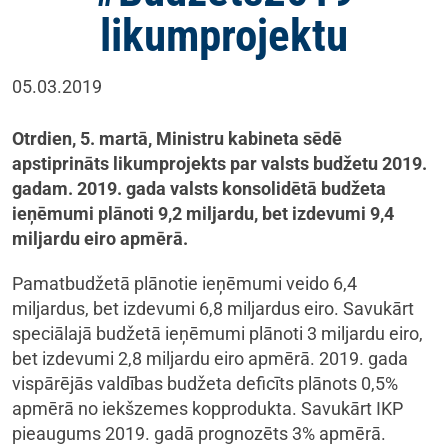
likumprojektu
05.03.2019
Otrdien, 5. martā, Ministru kabineta sēdē
apstiprināts likumprojekts par valsts budžetu 2019.
gadam. 2019. gada valsts konsolidētā budžeta
ieņēmumi plānoti 9,2 miljardu, bet izdevumi 9,4
miljardu eiro apmērā.
Pamatbudžetā plānotie ieņēmumi veido 6,4
miljardus, bet izdevumi 6,8 miljardus eiro. Savukārt
speciālajā budžetā ieņēmumi plānoti 3 miljardu eiro,
bet izdevumi 2,8 miljardu eiro apmērā. 2019. gada
vispārējās valdības budžeta deficīts plānots 0,5%
apmērā no iekšzemes kopprodukta. Savukārt IKP
pieaugums 2019. gadā prognozēts 3% apmērā.