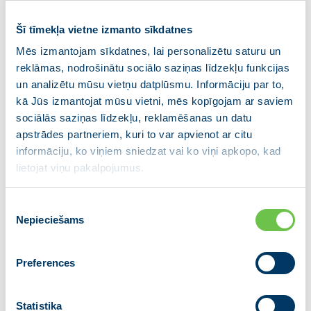
rezultātā ir sagatavots MK un Latvijas Pašvaldību
savienības (LPS) vienošanās un domstarpību
Šī tīmekļa vietne izmanto sīkdatnes
protokola projekts. Vienošanās ir panākta vairākos
Mēs izmantojam sīkdatnes, lai personalizētu saturu un
pašvaldībām būtiskos jautājumos – par nodokļu un
reklāmas, nodrošinātu sociālo saziņas līdzekļu funkcijas
nenodokļu ieņēmumiem, valsts budžeta dotācijām un
un analizētu mūsu vietņu datplūsmu. Informāciju par to,
mērķdotācijām pašvaldību budžetos 2019. gadā un
kā Jūs izmantojat mūsu vietni, mēs kopīgojam ar saviem
tālākajām darbībām, lai atbalstītu īres namu
sociālās saziņas līdzekļu, reklamēšanas un datu
būvniecību reģionos. Vienlaikus aktīva diskusija bija
apstrādes partneriem, kuri to var apvienot ar citu
par pašvaldību budžetu nodokļu ieņēmumu kopā ar
informāciju, ko viņiem sniedzat vai ko viņi apkopo, kad
speciālo dotāciju proporciju kopbudžeta nodokļu
lietojat viņu pakalpojumus.
ieņēmumos un pašvaldību aizņemšanās
nosacījumiem 2019. gadā.
Piekrišanas
Nepieciešams
izvēle
2019. gada pagaidu budžeta pamatprincipos noteica,
ka tiek turpināta nemainīga valsts politika un
atbilstoši tai pašvaldību budžetu nodokļu ieņēmumi
Preferences
kopā ar speciālo dotāciju ir 1,47 miljardu eiro apmērā
jeb 19,6% no plānotajiem kopbudžeta nodokļu
Statistika