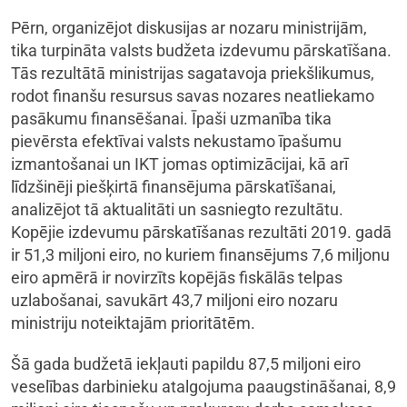
Pērn, organizējot diskusijas ar nozaru ministrijām,
tika turpināta valsts budžeta izdevumu pārskatīšana.
Tās rezultātā ministrijas sagatavoja priekšlikumus,
rodot finanšu resursus savas nozares neatliekamo
pasākumu finansēšanai. Īpaši uzmanība tika
pievērsta efektīvai valsts nekustamo īpašumu
izmantošanai un IKT jomas optimizācijai, kā arī
līdzšinēji piešķirtā finansējuma pārskatīšanai,
analizējot tā aktualitāti un sasniegto rezultātu.
Kopējie izdevumu pārskatīšanas rezultāti 2019. gadā
ir 51,3 miljoni eiro, no kuriem finansējums 7,6 miljonu
eiro apmērā ir novirzīts kopējās fiskālās telpas
uzlabošanai, savukārt 43,7 miljoni eiro nozaru
ministriju noteiktajām prioritātēm.
Šā gada budžetā iekļauti papildu 87,5 miljoni eiro
veselības darbinieku atalgojuma paaugstināšanai, 8,9