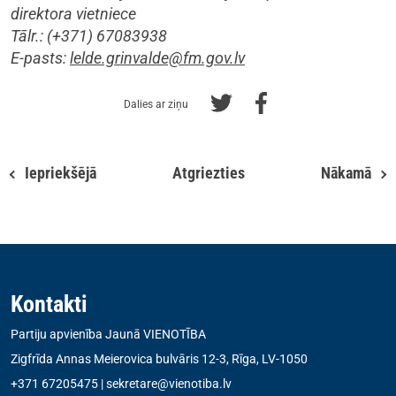
direktora vietniece
Tālr.: (+371) 67083938
E-pasts:
lelde.grinvalde@fm.gov.lv
Dalies ar ziņu
Iepriekšējā
Atgriezties
Nākamā
Kontakti
Partiju apvienība Jaunā VIENOTĪBA
Zigfrīda Annas Meierovica bulvāris 12-3, Rīga, LV-1050
+371 67205475
|
sekretare@vienotiba.lv