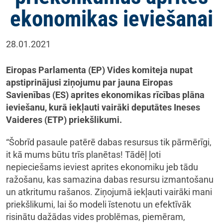
ekonomikas ieviešanai
28.01.2021
Eiropas Parlamenta (EP) Vides komiteja nupat
apstiprinājusi ziņojumu par jauna Eiropas
Savienības (ES) aprites ekonomikas rīcības plāna
ieviešanu, kurā iekļauti vairāki deputātes Ineses
Vaideres (ETP) priekšlikumi.
“Šobrīd pasaule patērē dabas resursus tik pārmērīgi,
it kā mums būtu trīs planētas! Tādēļ ļoti
nepieciešams ieviest aprites ekonomiku jeb tādu
ražošanu, kas samazina dabas resursu izmantošanu
un atkritumu rašanos. Ziņojumā iekļauti vairāki mani
priekšlikumi, lai šo modeli īstenotu un efektīvāk
risinātu dažādas vides problēmas, piemēram,