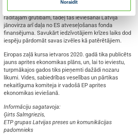
Deputāte piebilst, ka aprites ekonomika var būt labs
Noraidīt
stimuls tautsaimniecībai atgūstoties no vīrusa
radītajām grūtībām, tādēļ tās ieviešanai Latvijā
jānovirza arī daļa no ES atveseļošanas fonda
finansējuma. Savukārt iedzīvotājiem krīzes laiks dod
iespēju pārdomāt savas izvēles kā patērētājiem.
Eiropas zaļā kursa ietvaros 2020. gadā tika publicēts
jauns aprites ekonomikas plāns, un, lai to ieviestu,
turpmākajos gados tiks pieņemti dažādi nozaru
likumi. Vides, sabiedrības veselības un pārtikas
nekaitīguma komiteja ir vadošā EP aprites
ekonomikas ieviešanā.
Informāciju sagatavoja:
Ģirts Salmgriezis,
ETP grupas Latvijas preses un komunikācijas
padomnieks