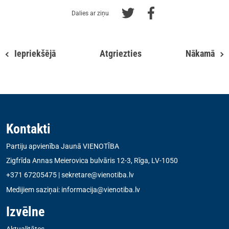
Dalies ar ziņu
Iepriekšējā
Atgriezties
Nākamā
Kontakti
Partiju apvienība Jaunā VIENOTĪBA
Zigfrīda Annas Meierovica bulvāris 12-3, Rīga, LV-1050
+371 67205475
|
sekretare@vienotiba.lv
Medijiem saziņai:
informacija@vienotiba.lv
Izvēlne
Aktualitātes