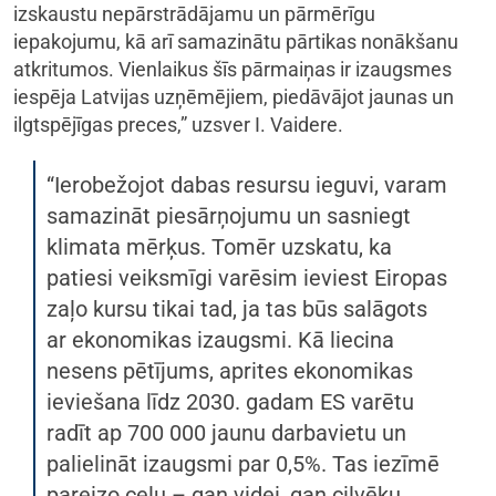
izskaustu nepārstrādājamu un pārmērīgu
iepakojumu, kā arī samazinātu pārtikas nonākšanu
atkritumos. Vienlaikus šīs pārmaiņas ir izaugsmes
iespēja Latvijas uzņēmējiem, piedāvājot jaunas un
ilgtspējīgas preces,” uzsver I. Vaidere.
“Ierobežojot dabas resursu ieguvi, varam
samazināt piesārņojumu un sasniegt
klimata mērķus. Tomēr uzskatu, ka
patiesi veiksmīgi varēsim ieviest Eiropas
zaļo kursu tikai tad, ja tas būs salāgots
ar ekonomikas izaugsmi. Kā liecina
nesens pētījums, aprites ekonomikas
ieviešana līdz 2030. gadam ES varētu
radīt ap 700 000 jaunu darbavietu un
palielināt izaugsmi par 0,5%. Tas iezīmē
pareizo ceļu – gan videi, gan cilvēku