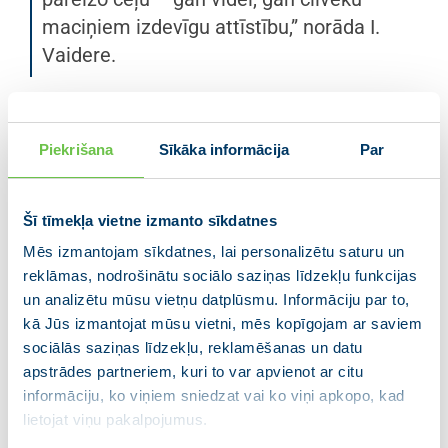
maciņiem izdevīgu attīstību,” norāda I.
Vaidere.
Attiecībā uz nepieciešamo rīcību aprites ekonomikas
īstenošanai, deputāte atzīmē, ka prioritātei jābūt
Piekrišana
Sīkāka informācija
Par
mazākai atkritumu radīšanai, kas ietver gan
atteikšanos no precēm bez kurām varam iztikt, gan
videi draudzīgāku alternatīvu izvēli, kā arī preču
Šī tīmekļa vietne izmanto sīkdatnes
remontēšanu un, visbeidzot, materiālu otrreizēju
Mēs izmantojam sīkdatnes, lai personalizētu saturu un
pārstrādi.
reklāmas, nodrošinātu sociālo saziņas līdzekļu funkcijas
un analizētu mūsu vietņu datplūsmu. Informāciju par to,
Vaidere pašreizējo problēmu ilustrē ar
kā Jūs izmantojat mūsu vietni, mēs kopīgojam ar saviem
piemēru: “Pieaugot pirkumiem internetā,
sociālās saziņas līdzekļu, reklamēšanas un datu
ārkārtīgi palielinās arī vienreizlietojamo
apstrādes partneriem, kuri to var apvienot ar citu
iepakojumu apjoms. Vidēji katrs latvietis
informāciju, ko viņiem sniedzat vai ko viņi apkopo, kad
lietojat viņu pakalpojumus.
gadā saražo 134 kg iepakojuma