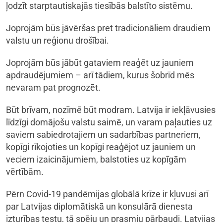
ļodzīt starptautiskajās tiesībās balstīto sistēmu.
Joprojām būs jāvēršas pret tradicionāliem draudiem
valstu un reģionu drošībai.
Joprojām būs jābūt gataviem reaģēt uz jauniem
apdraudējumiem – arī tādiem, kurus šobrīd mēs
nevaram pat prognozēt.
Būt brīvam, nozīmē būt modram. Latvija ir iekļāvusies
līdzīgi domājošu valstu saimē, un varam paļauties uz
saviem sabiedrotajiem un sadarbības partneriem,
kopīgi rīkojoties un kopīgi reaģējot uz jauniem un
veciem izaicinājumiem, balstoties uz kopīgām
vērtībām.
Pērn Covid-19 pandēmijas globālā krīze ir kļuvusi arī
par Latvijas diplomātiskā un konsulārā dienesta
izturības testu, tā spēju un prasmju pārbaudi. Latvijas