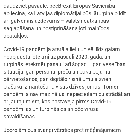
daudzviet pasaulē, pēcBrexit Eiropas Savienība
apliecina, ka Latvijas diplomātijai būs jāturpina pildīt
arī galvenais uzdevums – valsts neatkarības
saglabāšana un nostiprināšana ļoti mainīgos
apstākļos.
Covid-19 pandēmija atstāja lielu un vēl līdz galam
neapjaustu ietekmi uz pasauli 2020. gadā, un
turpinās ietekmēt pasauli arī šogad – gan veselības
situāciju, gan personu, preču un pakalpojumu
pārvietošanos, gan digitālo risinājumu aizvien
plašāku izmantošanu visās dzīves jomās. Tomēr
pandēmija nav mazinājusi nepieciešamību strādāt arī
ar jautājumiem, kas pastāvēja pirms Covid-19
pandēmijas un turpināsies arī pēc vīrusa
savaldīšanas.
Joprojām būs svarīgi vērsties pret mēģinājumiem