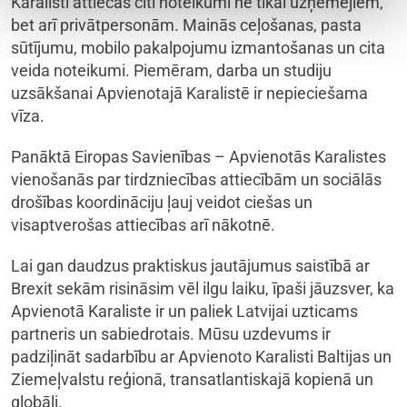
Karalisti attiecas citi noteikumi ne tikai uzņēmējiem,
bet arī privātpersonām. Mainās ceļošanas, pasta
sūtījumu, mobilo pakalpojumu izmantošanas un cita
veida noteikumi. Piemēram, darba un studiju
uzsākšanai Apvienotajā Karalistē ir nepieciešama
vīza.
Panāktā Eiropas Savienības – Apvienotās Karalistes
vienošanās par tirdzniecības attiecībām un sociālās
drošības koordināciju ļauj veidot ciešas un
visaptverošas attiecības arī nākotnē.
Lai gan daudzus praktiskus jautājumus saistībā ar
Brexit sekām risināsim vēl ilgu laiku, īpaši jāuzsver, ka
Apvienotā Karaliste ir un paliek Latvijai uzticams
partneris un sabiedrotais. Mūsu uzdevums ir
padziļināt sadarbību ar Apvienoto Karalisti Baltijas un
Ziemeļvalstu reģionā, transatlantiskajā kopienā un
globāli.