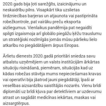
2020.gads bija ļoti sarežģīts, izaicinājumu un
neskaidrību pilns. Visapkārt tika uzslietas
tirdzniecības barjeras un atjaunota vai pastiprināta
robežkontrole, pat vairāku preču eksporta
aizliegumus. Vienlaikus pandēmija pat negaidīti
spilgti izgaismoja arī globālo piegāžu ķēžu trauslumu
un stratēģiski nozīmīgās jomās mūsu pārlieku lielo
atkarību no piegādātājiem ārpus Eiropas.
Ārlietu dienests 2020.gadā prioritāri sniedza savu
atbalstu uzņēmējiem un valsts institūcijām ārkārtas
situāciju risināšanā, piemēram, situācijās kad uz
kādas robežas stāvēja mums nepieciešamas kravas
vai operatīvi bija jāatrod jauni piegādātāji, īpaši ar
veselības aizsardzību saistītājās nozarēs. Vienu brīdi
diplomāti uz brīdi kļuva par detektīviem ar uzdevumu
atrast un sagādāt medicīnas iekārtas, maskas vai
aizsargtērpus.