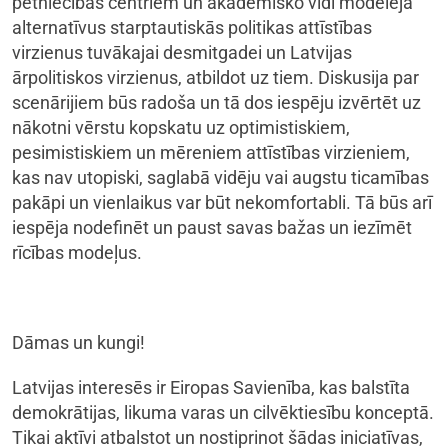
pētniecības centriem un akadēmisko vidi modelēja
alternatīvus starptautiskās politikas attīstības
virzienus tuvākajai desmitgadei un Latvijas
ārpolitiskos virzienus, atbildot uz tiem. Diskusija par
scenārijiem būs radoša un tā dos iespēju izvērtēt uz
nākotni vērstu kopskatu uz optimistiskiem,
pesimistiskiem un mēreniem attīstības virzieniem,
kas nav utopiski, saglabā vidēju vai augstu ticamības
pakāpi un vienlaikus var būt nekomfortabli. Tā būs arī
iespēja nodefinēt un paust savas bažas un iezīmēt
rīcības modeļus.
Dāmas un kungi!
Latvijas interesēs ir Eiropas Savienība, kas balstīta
demokrātijas, likuma varas un cilvēktiesību konceptā.
Tikai aktīvi atbalstot un nostiprinot šādas iniciatīvas,