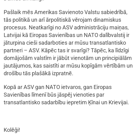
Pašlaik mēs Amerikas Savienoto Valstu sabiedrībā,
tās politikā un arī ārpolitiskā vērojam dinamiskus
procesus. Neatkarīgi no ASV administrāciju maiņas,
Latvijai kā Eiropas Savienības un NATO dalībvalstij ir
jāturpina cieši sadarboties ar mūsu transatlantisko
partneri – ASV. Kāpēc tas ir svarīgi? Tāpēc, ka līdzīgi
domājošām valstīm ir jābūt vienotām un principiālām
jautājumos, kas saistīti ar mūsu kopīgām vērtībām un
drošību tās plašākā izpratnē.
Kopā ar ASV gan NATO ietvaros, gan Eiropas
Savienības līmenī būs jāspēj vienoties par
transatlantisko sadarbību iepretim Ķīnai un Krievijai.
Kolēģi!