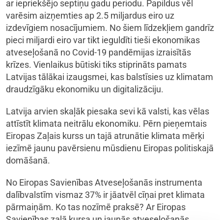
ar iepriekšējo septiņu gadu periodu. Papildus vēl
varēsim aizņemties ap 2.5 miljardus eiro uz
izdevīgiem nosacījumiem. No šiem līdzekļiem gandrīz
pieci miljardi eiro var tikt ieguldīti tieši ekonomikas
atveseļošanā no Covid-19 pandēmijas izraisītās
krīzes. Vienlaikus būtiski tiks stiprināts pamats
Latvijas tālākai izaugsmei, kas balstīsies uz klimatam
draudzīgāku ekonomiku un digitalizāciju.
Latvija arvien skaļāk piesaka sevi kā valsti, kas vēlas
attīstīt klimata neitrālu ekonomiku. Pērn pieņemtais
Eiropas Zaļais kurss un tajā atrunātie klimata mērķi
iezīmē jaunu pavērsienu mūsdienu Eiropas politiskajā
domāšanā.
No Eiropas Savienības Atveseļošanās instrumenta
dalībvalstīm vismaz 37% ir jāatvēl cīņai pret klimata
pārmaiņām. Ko tas nozīmē praksē? Ar Eiropas
Savienības zaļā kursa un jaunās atveseļošanās