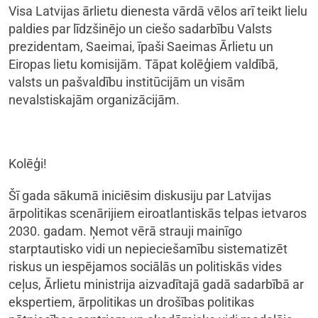
Visa Latvijas ārlietu dienesta vārdā vēlos arī teikt lielu
paldies par līdzšinējo un ciešo sadarbību Valsts
prezidentam, Saeimai, īpaši Saeimas Ārlietu un
Eiropas lietu komisijām. Tāpat kolēģiem valdībā,
valsts un pašvaldību institūcijām un visām
nevalstiskajām organizācijām.
Kolēģi!
Šī gada sākumā iniciēsim diskusiju par Latvijas
ārpolitikas scenārijiem eiroatlantiskās telpas ietvaros
2030. gadam. Ņemot vērā strauji mainīgo
starptautisko vidi un nepieciešamību sistematizēt
riskus un iespējamos sociālās un politiskās vides
ceļus, Ārlietu ministrija aizvadītajā gadā sadarbībā ar
ekspertiem, ārpolitikas un drošības politikas