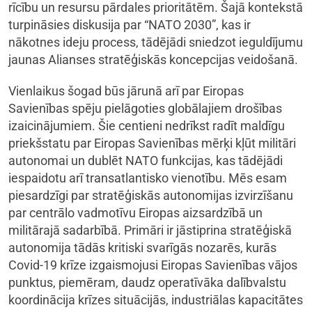
rīcību un resursu pārdales prioritātēm. Šajā kontekstā
turpināsies diskusija par “NATO 2030”, kas ir
nākotnes ideju process, tādējādi sniedzot ieguldījumu
jaunas Alianses stratēģiskās koncepcijas veidošanā.
Vienlaikus šogad būs jārunā arī par Eiropas
Savienības spēju pielāgoties globālajiem drošības
izaicinājumiem. Šie centieni nedrīkst radīt maldīgu
priekšstatu par Eiropas Savienības mērķi kļūt militāri
autonomai un dublēt NATO funkcijas, kas tādējādi
iespaidotu arī transatlantisko vienotību. Mēs esam
piesardzīgi par stratēģiskās autonomijas izvirzīšanu
par centrālo vadmotīvu Eiropas aizsardzībā un
militārajā sadarbībā. Primāri ir jāstiprina stratēģiskā
autonomija tādās kritiski svarīgās nozarēs, kurās
Covid-19 krīze izgaismojusi Eiropas Savienības vājos
punktus, piemēram, daudz operatīvāka dalībvalstu
koordinācija krīzes situācijās, industriālas kapacitātes