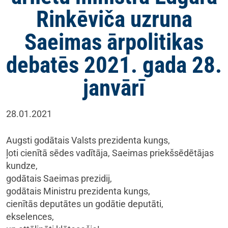
Rinkēviča uzruna
Saeimas ārpolitikas
debatēs 2021. gada 28.
janvārī
28.01.2021
Augsti godātais Valsts prezidenta kungs,
ļoti cienītā sēdes vadītāja, Saeimas priekšsēdētājas
kundze,
godātais Saeimas prezidij,
godātais Ministru prezidenta kungs,
cienītās deputātes un godātie deputāti,
ekselences,