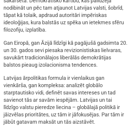
sakarsēta. Demokrātisko kārtību, kas palīdzēja
nodibināt un pēc tam atjaunot Latvijas valsti, šobrīd,
tāpat kā tolaik, apdraud autoritāri impēriskas
ideoloģijas, kura balstās uz spēka un ietekmes sfēru
filozofiju, izplatība.
Gan Eiropā, gan Āzijā līdzīgi kā pagājušā gadsimta 20.
un 30. gados sevi piesaka revizionistiskas lielvaras,
savukārt tradicionālajos liberālās demokrātijas
balstos pieaug izolacionisma tendences.
Latvijas ārpolitikas formula ir vienlaikus gan
vienkārša, gan kompleksa: analizēt globālo
starptautisko vidi, definēt savas intereses un tad
savienot tās ar savām iespējām. Latvijas un tai
līdzīgo valstu pieredze liecina – globālajā politikā ir
jāizvēlas prioritātes, uz tām ir jāfokusējas. Par tām ir
jābūt gatavam maksāt un tās aizstāvēt.