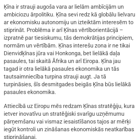
Ķīna ir strauji augoša vara ar lielām ambīcijām un
ambiciozu ārpolitiku. Ķīna sevi redz kā globālu lielvaru
ar ekonomisku autonomiju un izteiktām interesēm to
stiprināt. Problēma ir arī Ķīnas vērtīborientācijā –
izpratnē par tiesiskumu, tās demokrātijas principiem,
normām un vērtībām. Ķīnas interešu zona ir ne tikai
Dienvidķīnas jūra vai Honkonga, bet lielākā daļa
pasaules, tai skaitā Āfrika un arī Eiropa. Ķīna jau
tagad ir otra lielākā pasaules ekonomika un tās
tautsaimniecība turpina strauji augt. Ja tā
turpināsies, šīs desmitgades beigās Ķīna būs lielākā
pasaules ekonomika.
Attiecībā uz Eiropu mēs redzam Ķīnas stratēģiju, kura
ietver inovatīvu un stratēģiski svarīgu uzņēmumu
pārņemšanu vai vismaz iesaistīšanos tajos ar mērķi
iegūt kontroli un zināšanas ekonomiskās neatkarības
stiprināšanai.