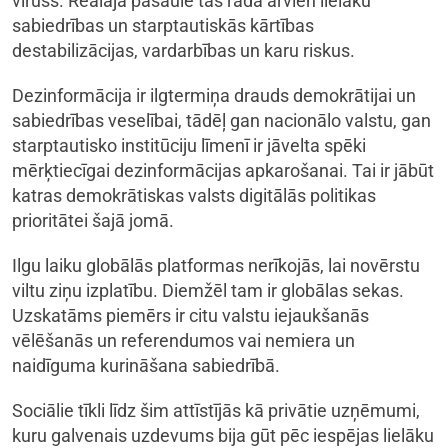
vīruss. Reālajā pasaulē tas rada arvien lielāku
sabiedrības un starptautiskās kārtības
destabilizācijas, vardarbības un karu riskus.
Dezinformācija ir ilgtermiņa drauds demokrātijai un
sabiedrības veselībai, tādēļ gan nacionālo valstu, gan
starptautisko institūciju līmenī ir jāvelta spēki
mērķtiecīgai dezinformācijas apkarošanai. Tai ir jābūt
katras demokrātiskas valsts digitālās politikas
prioritātei šajā jomā.
Ilgu laiku globālās platformas nerīkojās, lai novērstu
viltu ziņu izplatību. Diemžēl tam ir globālas sekas.
Uzskatāms piemērs ir citu valstu iejaukšanās
vēlēšanās un referendumos vai nemiera un
naidīguma kurināšana sabiedrībā.
Sociālie tīkli līdz šim attīstījās kā privātie uzņēmumi,
kuru galvenais uzdevums bija gūt pēc iespējas lielāku