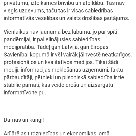
privātumu, izteiksmes brīvību un atbildību. Tas nav
viegls uzdevums, taču tas ir visas sabiedrības
informatīvās veselības un valsts drošības jautājums.
Vienlaikus nav ļaunuma bez labuma, jo par spīti
pandēmijai, ir palielinājusies sabiedrības
medijpratība. Tādēļ gan Latvijā, gan Eiropas
Savienībai kopumā ir vēl vairāk jāinvestē neatkarīgos,
profesionālos un kvalitatīvos medijos. Tikai šādi
mediji, informācijas meklēšanas uzņēmumi, faktu
pārbaudītāji, pētnieki un pilsoniskā sabiedrība ir tie
stabilie pamati, kas veido drošu un aizsargātu
informatīvo telpu.
Dāmas un kungi!
Arī ārējas tirdzniecības un ekonomikas jomā