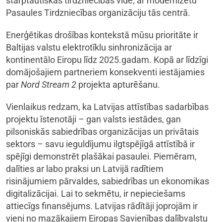
starptautiskās tirdzniecības vide, ar modernizētu
Pasaules Tirdzniecības organizāciju tās centrā.
Enerģētikas drošības kontekstā mūsu prioritāte ir
Baltijas valstu elektrotīklu sinhronizācija ar
kontinentālo Eiropu līdz 2025.gadam. Kopā ar līdzīgi
domājošajiem partneriem konsekventi iestājamies
par
Nord Stream 2
projekta apturēšanu.
Vienlaikus redzam, ka Latvijas attīstības sadarbības
projektu īstenotāji – gan valsts iestādes, gan
pilsoniskās sabiedrības organizācijas un privātais
sektors – savu ieguldījumu ilgtspējīgā attīstībā ir
spējīgi demonstrēt plašākai pasaulei. Piemēram,
dalīties ar labo praksi un Latvijā radītiem
risinājumiem pārvaldes, sabiedrības un ekonomikas
digitalizācijai. Lai to sekmētu, ir nepieciešams
attiecīgs finansējums. Latvijas rādītāji joprojām ir
vieni no mazākajiem Eiropas Savienības dalībvalstu