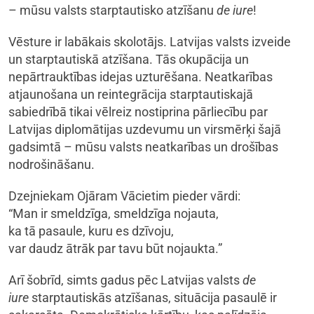
– mūsu valsts starptautisko atzīšanu
de iure
!
Vēsture ir labākais skolotājs. Latvijas valsts izveide
un starptautiskā atzīšana. Tās okupācija un
nepārtrauktības idejas uzturēšana. Neatkarības
atjaunošana un reintegrācija starptautiskajā
sabiedrībā tikai vēlreiz nostiprina pārliecību par
Latvijas diplomātijas uzdevumu un virsmērķi šajā
gadsimtā – mūsu valsts neatkarības un drošības
nodrošināšanu.
Dzejniekam Ojāram Vācietim pieder vārdi:
“Man ir smeldzīga, smeldzīga nojauta,
ka tā pasaule, kuru es dzīvoju,
var daudz ātrāk par tavu būt nojaukta.”
Arī šobrīd, simts gadus pēc Latvijas valsts
de
iure
starptautiskās atzīšanas, situācija pasaulē ir