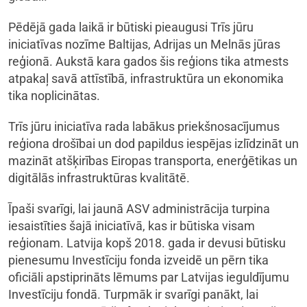
Pēdējā gada laikā ir būtiski pieaugusi Trīs jūru
iniciatīvas nozīme Baltijas, Adrijas un Melnās jūras
reģionā. Aukstā kara gados šis reģions tika atmests
atpakaļ savā attīstībā, infrastruktūra un ekonomika
tika noplicinātas.
Trīs jūru iniciatīva rada labākus priekšnosacījumus
reģiona drošībai un dod papildus iespējas izlīdzināt un
mazināt atšķirības Eiropas transporta, enerģētikas un
digitālās infrastruktūras kvalitātē.
Īpaši svarīgi, lai jaunā ASV administrācija turpina
iesaistīties šajā iniciatīvā, kas ir būtiska visam
reģionam. Latvija kopš 2018. gada ir devusi būtisku
pienesumu Investīciju fonda izveidē un pērn tika
oficiāli apstiprināts lēmums par Latvijas ieguldījumu
Investīciju fondā. Turpmāk ir svarīgi panākt, lai