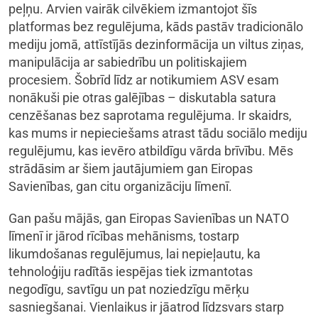
peļņu. Arvien vairāk cilvēkiem izmantojot šīs
platformas bez regulējuma, kāds pastāv tradicionālo
mediju jomā, attīstījās dezinformācija un viltus ziņas,
manipulācija ar sabiedrību un politiskajiem
procesiem. Šobrīd līdz ar notikumiem ASV esam
nonākuši pie otras galējības – diskutabla satura
cenzēšanas bez saprotama regulējuma. Ir skaidrs,
kas mums ir nepieciešams atrast tādu sociālo mediju
regulējumu, kas ievēro atbildīgu vārda brīvību. Mēs
strādāsim ar šiem jautājumiem gan Eiropas
Savienības, gan citu organizāciju līmenī.
Gan pašu mājās, gan Eiropas Savienības un NATO
līmenī ir jārod rīcības mehānisms, tostarp
likumdošanas regulējumus, lai nepieļautu, ka
tehnoloģiju radītās iespējas tiek izmantotas
negodīgu, savtīgu un pat noziedzīgu mērķu
sasniegšanai. Vienlaikus ir jāatrod līdzsvars starp