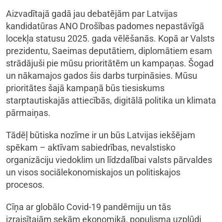
Aizvadītajā gadā jau debatējām par Latvijas
kandidatūras ANO Drošības padomes nepastāvīgā
locekļa statusu 2025. gada vēlēšanās. Kopā ar Valsts
prezidentu, Saeimas deputātiem, diplomātiem esam
strādājuši pie mūsu prioritātēm un kampaņas. Šogad
un nākamajos gados šis darbs turpināsies. Mūsu
prioritātes šajā kampaņā būs tiesiskums
starptautiskajās attiecībās, digitālā politika un klimata
pārmaiņas.
Tādēļ būtiska nozīme ir un būs Latvijas iekšējam
spēkam – aktīvam sabiedrības, nevalstisko
organizāciju viedoklim un līdzdalībai valsts pārvaldes
un visos sociālekonomiskajos un politiskajos
procesos.
Cīņa ar globālo Covid-19 pandēmiju un tās
izraisītajām sekām ekonomikā, populisma uzplūdi