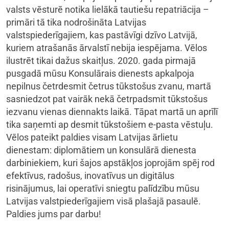
valsts vēsturē notika lielākā tautiešu repatriācija –
primāri tā tika nodrošināta Latvijas
valstspiederīgajiem, kas pastāvīgi dzīvo Latvijā,
kuriem atrašanās ārvalstī nebija iespējama. Vēlos
ilustrēt tikai dažus skaitļus. 2020. gada pirmajā
pusgadā mūsu Konsulārais dienests apkalpoja
nepilnus četrdesmit četrus tūkstošus zvanu, martā
sasniedzot pat vairāk nekā četrpadsmit tūkstošus
iezvanu vienas diennakts laikā. Tāpat martā un aprīlī
tika saņemti ap desmit tūkstošiem e-pasta vēstuļu.
Vēlos pateikt paldies visam Latvijas ārlietu
dienestam: diplomātiem un konsulārā dienesta
darbiniekiem, kuri šajos apstākļos joprojām spēj rod
efektīvus, radošus, inovatīvus un digitālus
risinājumus, lai operatīvi sniegtu palīdzību mūsu
Latvijas valstpiederīgajiem visā plašajā pasaulē.
Paldies jums par darbu!