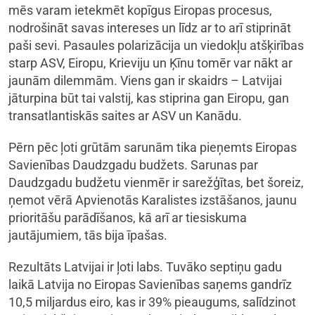
mēs varam ietekmēt kopīgus Eiropas procesus,
nodrošināt savas intereses un līdz ar to arī stiprināt
paši sevi. Pasaules polarizācija un viedokļu atšķirības
starp ASV, Eiropu, Krieviju un Ķīnu tomēr var nākt ar
jaunām dilemmām. Viens gan ir skaidrs – Latvijai
jāturpina būt tai valstij, kas stiprina gan Eiropu, gan
transatlantiskās saites ar ASV un Kanādu.
Pērn pēc ļoti grūtām sarunām tika pieņemts Eiropas
Savienības Daudzgadu budžets. Sarunas par
Daudzgadu budžetu vienmēr ir sarežģītas, bet šoreiz,
ņemot vērā Apvienotās Karalistes izstāšanos, jaunu
prioritāšu parādīšanos, kā arī ar tiesiskuma
jautājumiem, tās bija īpašas.
Rezultāts Latvijai ir ļoti labs. Tuvāko septiņu gadu
laikā Latvija no Eiropas Savienības saņems gandrīz
10,5 miljardus eiro, kas ir 39% pieaugums, salīdzinot