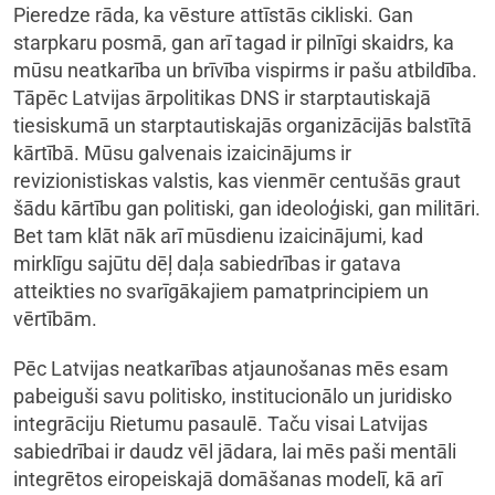
Pieredze rāda, ka vēsture attīstās cikliski. Gan
starpkaru posmā, gan arī tagad ir pilnīgi skaidrs, ka
mūsu neatkarība un brīvība vispirms ir pašu atbildība.
Tāpēc Latvijas ārpolitikas DNS ir starptautiskajā
tiesiskumā un starptautiskajās organizācijās balstītā
kārtībā. Mūsu galvenais izaicinājums ir
revizionistiskas valstis, kas vienmēr centušās graut
šādu kārtību gan politiski,­ gan ideoloģiski, gan militāri.
Bet tam klāt nāk arī mūsdienu izaicinājumi, kad
mirklīgu sajūtu dēļ daļa sabiedrības ir gatava
atteikties no svarīgākajiem pamatprincipiem un
vērtībām.
Pēc Latvijas neatkarības atjaunošanas mēs esam
pabeiguši savu politisko, institucionālo un juridisko
integrāciju Rietumu pasaulē. Taču visai Latvijas
sabiedrībai ir daudz vēl jādara, lai mēs paši mentāli
integrētos eiropeiskajā domāšanas modelī, kā arī