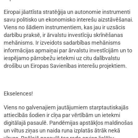
Eiropai jāattīsta stratēģija un autonomie instrumenti
savu politisko un ekonomisko interešu aizstāvēšanai.
Viens no šādiem instrumentiem, kas jau ir uzsācis
darbību praksē, ir ārvalstu investīciju skrīnēšanas
mehānisms. Ir izveidots sadarbības mehānisms
informācijas apmaiņai par ārvalstu investīcijām un to
iespējamo pārrobežu ietekmi uz citu dalībvalstu
drošību un Eiropas Savienības interešu projektiem.
Ekselences!
Viens no galvenajiem jautājumiem starptautiskajās
attiecībās šodien ir cīņa par vērtībām un ietekmi
digitālajā pasaulē. Pandēmijas apstākļos maldinošas
un viltus ziņas un naida runa izplatās ātrāk nekā