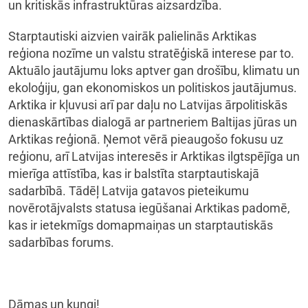
un kritiskās infrastruktūras aizsardzība.
Starptautiski aizvien vairāk palielinās Arktikas
reģiona nozīme un valstu stratēģiskā interese par to.
Aktuālo jautājumu loks aptver gan drošību, klimatu un
ekoloģiju, gan ekonomiskos un politiskos jautājumus.
Arktika ir kļuvusi arī par daļu no Latvijas ārpolitiskās
dienaskārtības dialogā ar partneriem Baltijas jūras un
Arktikas reģionā. Ņemot vērā pieaugošo fokusu uz
reģionu, arī Latvijas interesēs ir Arktikas ilgtspējīga un
mierīga attīstība, kas ir balstīta starptautiskajā
sadarbībā. Tādēļ Latvija gatavos pieteikumu
novērotājvalsts statusa iegūšanai Arktikas padomē,
kas ir ietekmīgs domapmaiņas un starptautiskās
sadarbības forums.
Dāmas un kungi!