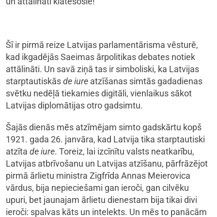
un attālināti klātesošie!
Šī ir pirmā reize Latvijas parlamentārisma vēsturē,
kad ikgadējās Saeimas ārpolitikas debates notiek
attālināti. Un savā ziņā tas ir simboliski, ka Latvijas
starptautiskās
de iure
atzīšanas simtās gadadienas
svētku nedēļā tiekamies digitāli, vienlaikus sākot
Latvijas diplomātijas otro gadsimtu.
Šajās dienās mēs atzīmējam simto gadskārtu kopš
1921. gada 26. janvāra, kad Latvija tika starptautiski
atzīta
de iure
. Toreiz, lai izcīnītu valsts neatkarību,
Latvijas atbrīvošanu un Latvijas atzīšanu, pārfrāzējot
pirmā ārlietu ministra Zigfrīda Annas Meierovica
vārdus, bija nepieciešami gan ieroči, gan cilvēku
upuri, bet jaunajam ārlietu dienestam bija tikai divi
ieroči: spalvas kāts un intelekts. Un mēs to panācām