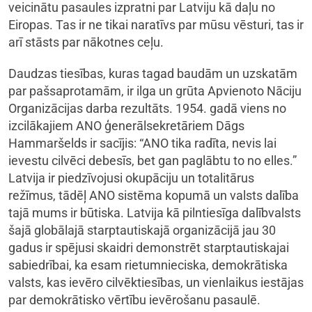
veicinātu pasaules izpratni par Latviju kā daļu no
Eiropas. Tas ir ne tikai naratīvs par mūsu vēsturi, tas ir
arī stāsts par nākotnes ceļu.
Daudzas tiesības, kuras tagad baudām un uzskatām
par pašsaprotamām, ir ilga un grūta Apvienoto Nāciju
Organizācijas darba rezultāts. 1954. gadā viens no
izcilākajiem ANO ģenerālsekretāriem Dāgs
Hammaršelds ir sacījis: “ANO tika radīta, nevis lai
ievestu cilvēci debesīs, bet gan paglābtu to no elles.”
Latvija ir piedzīvojusi okupāciju un totalitārus
režīmus, tādēļ ANO sistēma kopumā un valsts dalība
tajā mums ir būtiska. Latvija kā pilntiesīga dalībvalsts
šajā globālajā starptautiskajā organizācijā jau 30
gadus ir spējusi skaidri demonstrēt starptautiskajai
sabiedrībai, ka esam rietumnieciska, demokrātiska
valsts, kas ievēro cilvēktiesības, un vienlaikus iestājas
par demokrātisko vērtību ievērošanu pasaulē.