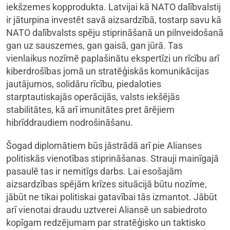
iekšzemes kopprodukta. Latvijai kā NATO dalībvalstij
ir jāturpina investēt savā aizsardzībā, tostarp savu kā
NATO dalībvalsts spēju stiprināšanā un pilnveidošanā
gan uz sauszemes, gan gaisā, gan jūrā. Tas
vienlaikus nozīmē paplašinātu ekspertīzi un rīcību arī
kiberdrošības jomā un stratēģiskās komunikācijas
jautājumos, solidāru rīcību, piedaloties
starptautiskajās operācijās, valsts iekšējās
stabilitātes, kā arī imunitātes pret ārējiem
hibrīddraudiem nodrošināšanu.
Šogad diplomātiem būs jāstrādā arī pie Alianses
politiskās vienotības stiprināšanas. Strauji mainīgajā
pasaulē tas ir nemitīgs darbs. Lai esošajām
aizsardzības spējām krīzes situācijā būtu nozīme,
jābūt ne tikai politiskai gatavībai tās izmantot. Jābūt
arī vienotai draudu uztverei Aliansē un sabiedroto
kopīgam redzējumam par stratēģisko un taktisko