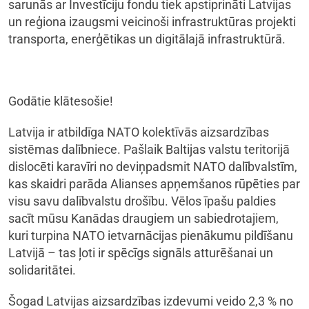
sarunās ar Investīciju fondu tiek apstiprināti Latvijas
un reģiona izaugsmi veicinoši infrastruktūras projekti
transporta, enerģētikas un digitālajā infrastruktūrā.
Godātie klātesošie!
Latvija ir atbildīga NATO kolektīvās aizsardzības
sistēmas dalībniece. Pašlaik Baltijas valstu teritorijā
dislocēti karavīri no deviņpadsmit NATO dalībvalstīm,
kas skaidri parāda Alianses apņemšanos rūpēties par
visu savu dalībvalstu drošību. Vēlos īpašu paldies
sacīt mūsu Kanādas draugiem un sabiedrotajiem,
kuri turpina NATO ietvarnācijas pienākumu pildīšanu
Latvijā – tas ļoti ir spēcīgs signāls atturēšanai un
solidaritātei.
Šogad Latvijas aizsardzības izdevumi veido 2,3 % no