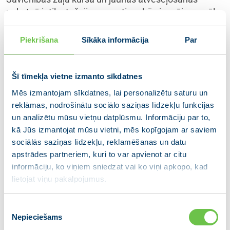
pakotnē ietilpstošajiem grantiem būs iespējams vēl
vairāk mazināt atkarību no Krievijas energoresursiem
un veicināt ilgtspējīgu enerģētisko politiku.
Piekrišana
Sīkāka informācija
Par
Svarīgi, lai Eiropas Savienības investīcijas ir
mērķtiecīgas un atbilstošas valsts ilgtermiņa
Šī tīmekļa vietne izmanto sīkdatnes
attīstības stratēģijai, īpašu uzmanību pievēršot
Mēs izmantojam sīkdatnes, lai personalizētu saturu un
reģionālajai attīstībai un darba produktivitātes
reklāmas, nodrošinātu sociālo saziņas līdzekļu funkcijas
celšanai. Izglītība, zinātne un pētniecība noteikti ir
un analizētu mūsu vietņu datplūsmu. Informāciju par to,
jomas, kuras ir svarīgas Latvijas nākotnei.
kā Jūs izmantojat mūsu vietni, mēs kopīgojam ar saviem
sociālās saziņas līdzekļu, reklamēšanas un datu
Pagājušajā gadā Austrumu kaimiņu reģionā notika
apstrādes partneriem, kuri to var apvienot ar citu
vairāki satricinājumi, tai skaitā vardarbīga protestu
informāciju, ko viņiem sniedzat vai ko viņi apkopo, kad
apspiešana un represijas pret pilsonisko sabiedrību
lietojat viņu pakalpojumus.
Baltkrievijā pēc falsificētajām prezidentu vēlēšanām,
kā arī militārā eskalācija Kalnu Karabahas reģionā.
Piekrišanas
Ņemot vērā šos notikumus reģionā, jādomā jaunus
Nepieciešams
izvēle
un ilgtermiņa sadarbības mērķus ar sešām