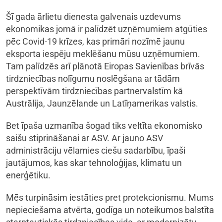
Šī gada ārlietu dienesta galvenais uzdevums
ekonomikas jomā ir palīdzēt uzņēmumiem atgūties
pēc Covid-19 krīzes, kas primāri nozīmē jaunu
eksporta iespēju meklēšanu mūsu uzņēmumiem.
Tam palīdzēs arī plānotā Eiropas Savienības brīvās
tirdzniecības nolīgumu noslēgšana ar tādām
perspektīvām tirdzniecības partnervalstīm kā
Austrālija, Jaunzēlande un Latīņamerikas valstis.
Bet īpaša uzmanība šogad tiks veltīta ekonomisko
saišu stiprināšanai ar ASV. Ar jauno ASV
administrāciju vēlamies ciešu sadarbību, īpaši
jautājumos, kas skar tehnoloģijas, klimatu un
enerģētiku.
Mēs turpināsim iestāties pret protekcionismu. Mums
nepieciešama atvērta, godīga un noteikumos balstīta