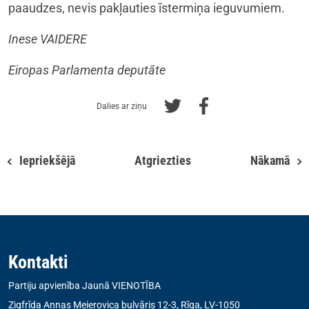
paaudzes, nevis pakļauties īstermiņa ieguvumiem.
Inese VAIDERE
Eiropas Parlamenta deputāte
Dalies ar ziņu
Iepriekšējā
Atgriezties
Nākamā
Kontakti
Partiju apvienība Jaunā VIENOTĪBA
Zigfrīda Annas Meierovica bulvāris 12-3, Rīga, LV-1050