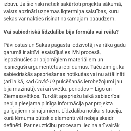
izbūvi. Ja šie riski netiek sakārtoti projekta sākumā,
valsts apzināti uzņemas ilgtermiņa saistības, kuru
sekas var nākties risināt nākamajām paaudzēm.
Vai sabiedriskā līdzdalība bija formāla vai reāla?
Pāvilostas un Sakas pagasta iedzīvotāji vairāku gadu
garumā ir aktīvi iesaistījušies IVN procesā,
iepazinušies ar apjomīgiem materiāliem un
iesnieguši argumentētus iebildumus. Taču zīmīgi, ka
sabiedriskās apspriešanas notikušas vai nu attālināti
(arī laikā, kad
Covid-19
pulcēšanās ierobežojumi jau
bija mazināti), vai arī svētku periodos – Līgo un
Ziemassvētkos. Turklāt apspriežu laikā sabiedrībai
nebija pieejama pilnīga informācija par projekta
galīgajiem risinājumiem. Līdzdalība notika situācijā,
kurā lēmuma būtiskie elementi vēl nebija skaidri
definēti. Par neuzticību procesam liecina arī vairāk