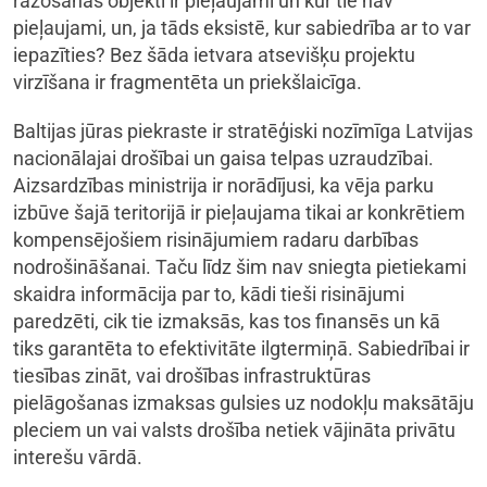
ražošanas objekti ir pieļaujami un kur tie nav
pieļaujami, un, ja tāds eksistē, kur sabiedrība ar to var
iepazīties? Bez šāda ietvara atsevišķu projektu
virzīšana ir fragmentēta un priekšlaicīga.
Baltijas jūras piekraste ir stratēģiski nozīmīga Latvijas
nacionālajai drošībai un gaisa telpas uzraudzībai.
Aizsardzības ministrija ir norādījusi, ka vēja parku
izbūve šajā teritorijā ir pieļaujama tikai ar konkrētiem
kompensējošiem risinājumiem radaru darbības
nodrošināšanai. Taču līdz šim nav sniegta pietiekami
skaidra informācija par to, kādi tieši risinājumi
paredzēti, cik tie izmaksās, kas tos finansēs un kā
tiks garantēta to efektivitāte ilgtermiņā. Sabiedrībai ir
tiesības zināt, vai drošības infrastruktūras
pielāgošanas izmaksas gulsies uz nodokļu maksātāju
pleciem un vai valsts drošība netiek vājināta privātu
interešu vārdā.