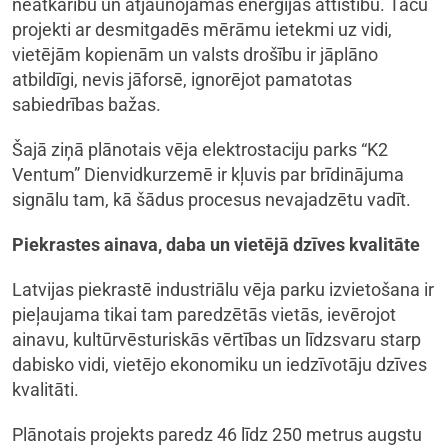
neatkarību un atjaunojamās enerģijas attīstību. Taču
projekti ar desmitgadēs mērāmu ietekmi uz vidi,
vietējām kopienām un valsts drošību ir jāplāno
atbildīgi, nevis jāforsē, ignorējot pamatotas
sabiedrības bažas.
Šajā ziņā plānotais vēja elektrostaciju parks “K2
Ventum” Dienvidkurzemē ir kļuvis par brīdinājuma
signālu tam, kā šādus procesus nevajadzētu vadīt.
Piekrastes ainava
,
daba un vietējā dzīves kvalitāte
Latvijas piekrastē industriālu vēja parku izvietošana ir
pieļaujama tikai tam paredzētās vietās, ievērojot
ainavu, kultūrvēsturiskās vērtības un līdzsvaru starp
dabisko vidi, vietējo ekonomiku un iedzīvotāju dzīves
kvalitāti.
Plānotais projekts paredz 46 līdz 250 metrus augstu