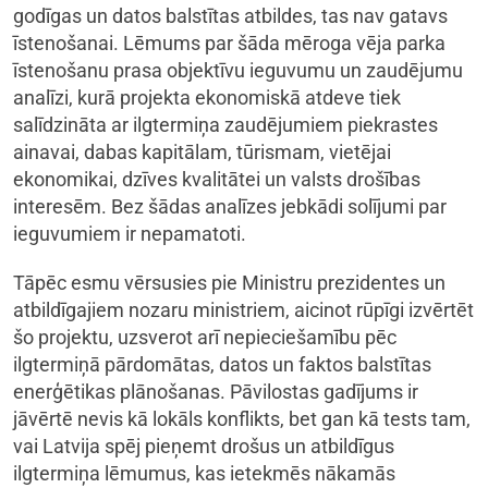
godīgas un datos balstītas atbildes, tas nav gatavs
īstenošanai. Lēmums par šāda mēroga vēja parka
īstenošanu prasa objektīvu ieguvumu un zaudējumu
analīzi, kurā projekta ekonomiskā atdeve tiek
salīdzināta ar ilgtermiņa zaudējumiem piekrastes
ainavai, dabas kapitālam, tūrismam, vietējai
ekonomikai, dzīves kvalitātei un valsts drošības
interesēm. Bez šādas analīzes jebkādi solījumi par
ieguvumiem ir nepamatoti.
Tāpēc esmu vērsusies pie Ministru prezidentes un
atbildīgajiem nozaru ministriem, aicinot rūpīgi izvērtēt
šo projektu, uzsverot arī nepieciešamību pēc
ilgtermiņā pārdomātas, datos un faktos balstītas
enerģētikas plānošanas. Pāvilostas gadījums ir
jāvērtē nevis kā lokāls konflikts, bet gan kā tests tam,
vai Latvija spēj pieņemt drošus un atbildīgus
ilgtermiņa lēmumus, kas ietekmēs nākamās