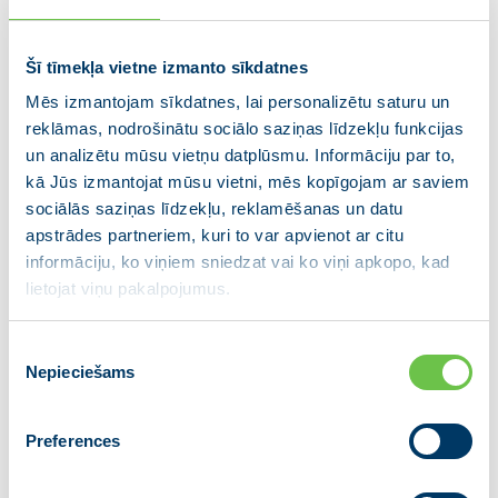
interešu konflikta risku. Sabiedrībai ir pamats jautāt,
kā uzticēties “diagnozei”, ja to sagatavo ar projekta
pasūtītāju cieši saistīti partneri.
Šī tīmekļa vietne izmanto sīkdatnes
Mēs izmantojam sīkdatnes, lai personalizētu saturu un
Solījumi pašvaldībai un valsts īpašuma izmantošana
reklāmas, nodrošinātu sociālo saziņas līdzekļu funkcijas
– vai īpaša labvēlība privāta projekta virzībai?
un analizētu mūsu vietņu datplūsmu. Informāciju par to,
kā Jūs izmantojat mūsu vietni, mēs kopīgojam ar saviem
Publiski izskanējušie solījumi par ikgadējām
sociālās saziņas līdzekļu, reklamēšanas un datu
iemaksām pašvaldības budžetā 750 000–800 000
apstrādes partneriem, kuri to var apvienot ar citu
eiro apmērā ir jāvērtē kritiski. Līdz šim nav publiski
informāciju, ko viņiem sniedzat vai ko viņi apkopo, kad
pieejamu aprēķinu, kas skaidri parādītu, uz kāda
lietojat viņu pakalpojumus.
finanšu modeļa šādi maksājumi balstās, kā tiktu
garantēta šo maksājumu izpilde ilgtermiņā, un kā tos
Piekrišanas
nodrošinātu šobrīd vēl nepelnošs, pāris gadu vecs
Nepieciešams
izvēle
uzņēmums ar 2800 eiro pamatkapitālu. Ja šādi
solījumi netiek balstīti skaidros, pārbaudāmos un
Preferences
juridiski saistošos mehānismos, tie rada pamatotas
šaubas par to reālo izpildāmību.