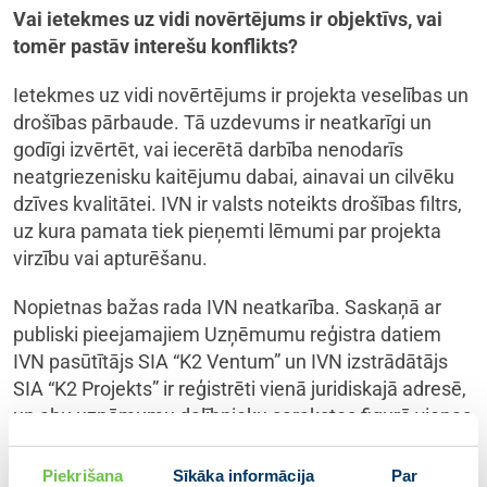
Vai ietekmes uz vidi novērtējums ir objektīvs, vai
tomēr pastāv interešu konflikts?
Ietekmes uz vidi novērtējums ir projekta veselības un
drošības pārbaude. Tā uzdevums ir neatkarīgi un
godīgi izvērtēt, vai iecerētā darbība nenodarīs
neatgriezenisku kaitējumu dabai, ainavai un cilvēku
dzīves kvalitātei. IVN ir valsts noteikts drošības filtrs,
uz kura pamata tiek pieņemti lēmumi par projekta
virzību vai apturēšanu.
Nopietnas bažas rada IVN neatkarība. Saskaņā ar
publiski pieejamajiem Uzņēmumu reģistra datiem
IVN pasūtītājs SIA “K2 Ventum” un IVN izstrādātājs
SIA “K2 Projekts” ir reģistrēti vienā juridiskajā adresē,
un abu uzņēmumu dalībnieku sarakstos figurē vienas
un tās pašas personas. Lai arī formāli likums šādu
situāciju pieļauj, pēc būtības tā rada nozīmīgu
Piekrišana
Sīkāka informācija
Par