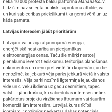
nekā 10 000 protesta balsu platformā
ManaBalss.lv
.
Līdz šim nav sniegta publiski saprotama atbilde, vai
un kuri sabiedrības priekšlikumi tika ņemti vērā un uz
kāda pamata.
Latvijas interesēm jābūt prioritārām
Latvijai ir vajadzīga atjaunojamā enerģija,
enerģētiskā neatkarība un pieejamākas
elektroenerģijas cenas. Taču šie mērķi neatceļ
pienākumu ievērot tiesiskumu, teritorijas plānošanas
dokumentus un cieņu pret vietējām kopienām, un tie
nenozīmē, ka jebkurš vēja parks jebkurā vietā ir valsts
interesēs. Vēja parki nozīmē ilgtermiņa iejaukšanos
vidē un cilvēku ikdienā uz gadu desmitiem, tāpēc
valstij ir jānodrošina, ka sabiedrības intereses netiek
pakārtotas projektu virzīšanas ātrumam vai šaurām
komerciālām interesēm. Latvijai, kuras rīcībā
joprojām ir nozīmīgs neskartas dabas potenciāls,