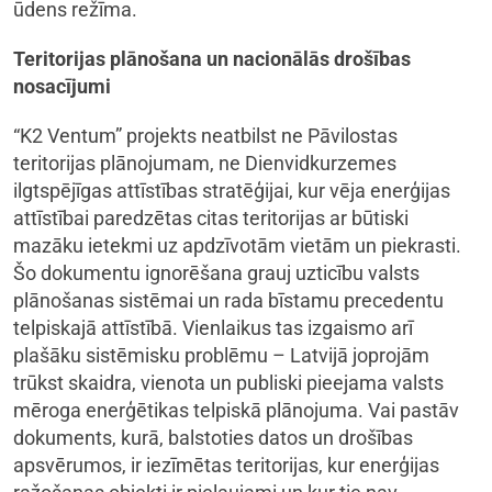
ūdens režīma.
Teritorijas plānošana un nacionālās drošības
nosacījumi
“K2 Ventum” projekts neatbilst ne Pāvilostas
teritorijas plānojumam, ne Dienvidkurzemes
ilgtspējīgas attīstības stratēģijai, kur vēja enerģijas
attīstībai paredzētas citas teritorijas ar būtiski
mazāku ietekmi uz apdzīvotām vietām un piekrasti.
Šo dokumentu ignorēšana grauj uzticību valsts
plānošanas sistēmai un rada bīstamu precedentu
telpiskajā attīstībā. Vienlaikus tas izgaismo arī
plašāku sistēmisku problēmu – Latvijā joprojām
trūkst skaidra, vienota un publiski pieejama valsts
mēroga enerģētikas telpiskā plānojuma. Vai pastāv
dokuments, kurā, balstoties datos un drošības
apsvērumos, ir iezīmētas teritorijas, kur enerģijas