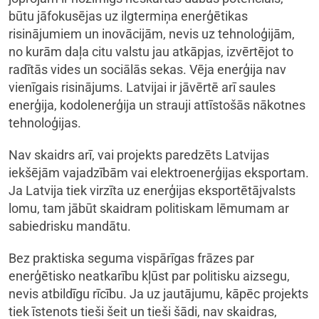
būtu jāfokusējas uz ilgtermiņa enerģētikas
risinājumiem un inovācijām, nevis uz tehnoloģijām,
no kurām daļa citu valstu jau atkāpjas, izvērtējot to
radītās vides un sociālās sekas. Vēja enerģija nav
vienīgais risinājums. Latvijai ir jāvērtē arī saules
enerģija, kodolenerģija un strauji attīstošās nākotnes
tehnoloģijas.
Nav skaidrs arī, vai projekts paredzēts Latvijas
iekšējām vajadzībām vai elektroenerģijas eksportam.
Ja Latvija tiek virzīta uz enerģijas eksportētājvalsts
lomu, tam jābūt skaidram politiskam lēmumam ar
sabiedrisku mandātu.
Bez praktiska seguma vispārīgas frāzes par
enerģētisko neatkarību kļūst par politisku aizsegu,
nevis atbildīgu rīcību. Ja uz jautājumu, kāpēc projekts
tiek īstenots tieši šeit un tieši šādi, nav skaidras,