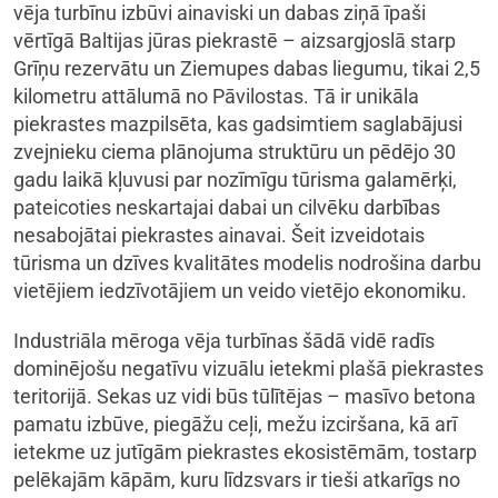
vēja turbīnu izbūvi ainaviski un dabas ziņā īpaši
vērtīgā Baltijas jūras piekrastē – aizsargjoslā starp
Grīņu rezervātu un Ziemupes dabas liegumu, tikai 2,5
kilometru attālumā no Pāvilostas. Tā ir unikāla
piekrastes mazpilsēta, kas gadsimtiem saglabājusi
zvejnieku ciema plānojuma struktūru un pēdējo 30
gadu laikā kļuvusi par nozīmīgu tūrisma galamērķi,
pateicoties neskartajai dabai un cilvēku darbības
nesabojātai piekrastes ainavai. Šeit izveidotais
tūrisma un dzīves kvalitātes modelis nodrošina darbu
vietējiem iedzīvotājiem un veido vietējo ekonomiku.
Industriāla mēroga vēja turbīnas šādā vidē radīs
dominējošu negatīvu vizuālu ietekmi plašā piekrastes
teritorijā. Sekas uz vidi būs tūlītējas – masīvo betona
pamatu izbūve, piegāžu ceļi, mežu izciršana, kā arī
ietekme uz jutīgām piekrastes ekosistēmām, tostarp
pelēkajām kāpām, kuru līdzsvars ir tieši atkarīgs no