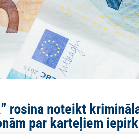
” rosina noteikt krimināla
onām par karteļiem iepir