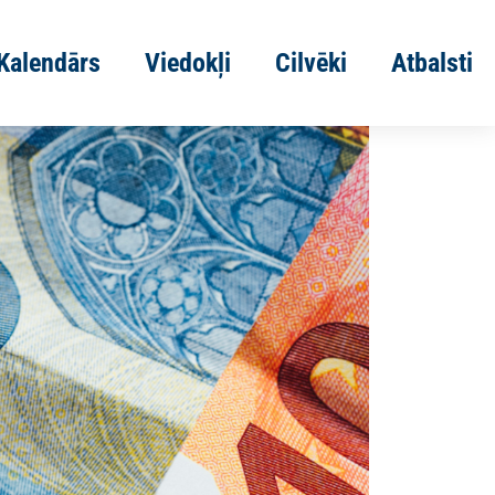
Kalendārs
Viedokļi
Cilvēki
Atbalsti