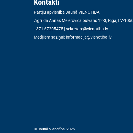
Kontakti
Partiju apvienība Jaunā VIENOTĪBA
Zigfrīda Annas Meierovica bulvāris 12-3, Rīga, LV-105
+371 67205475
|
sekretare@vienotiba.lv
Medijiem saziņai:
informacija@vienotiba.lv
© Jaunā Vienotība, 2026