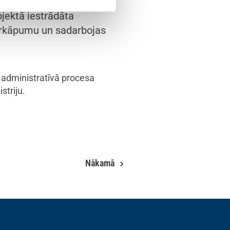
epirkumos, kuros tiek
jektā iestrādāta
pārkāpumu un sadarbojas
 administratīvā procesa
striju.
Nākamā