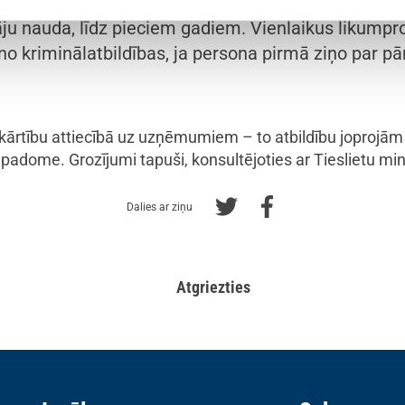
bas atņemšanu līdz trim gadiem, bet publiskajos i
ju nauda, līdz pieciem gadiem. Vienlaikus likumpro
 no kriminālatbildības, ja persona pirmā ziņo par 
ārtību attiecībā uz uzņēmumiem – to atbildību joprojām
padome. Grozījumi tapuši, konsultējoties ar Tieslietu mini
Dalies ar ziņu
Atgriezties