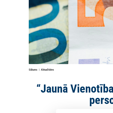
Sākums
Aktualitātes
“Jaunā Vienotība
pers