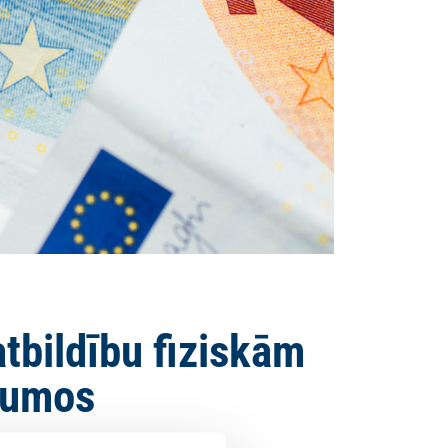
tbildību fiziskām
kumos