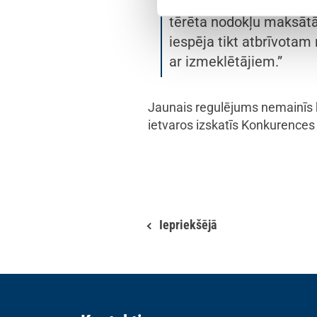
pārkāpumu paredz brīvī
tērēta nodokļu maksātā
iespēja tikt atbrīvotam
ar izmeklētājiem.”
Jaunais regulējums nemainīs k
ietvaros izskatīs Konkurences 
Iepriekšējā