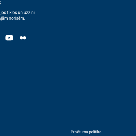
s
os tīklos un uzzini
ajām norisēm.
Privātuma politika