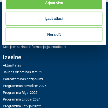
Atļaut visu
Kontakti
Ļaut atlasi
Partiju apvienība Jaunā VIENOTĪBA
Zigfrīda Annas Meierovica bulvāris 12-3, Rīga, LV-1050
Noraidīt
+371 67205475
|
sekretare@vienotiba.lv
Medijiem saziņai:
informacija@vienotiba.lv
Izvēlne
Aktualitātes
Jaunās Vienotības statūti
Pārredzamības paziņojumi
Programmas novadiem 2025
Programma Rīgai 2025
Programma Eiropai 2024
Programma Latvijai 2022