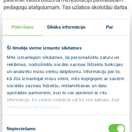
pedagogu atalgojumam. Tas uzlabos skolotāju darba
apstākļus, veicinās augstāku motivāciju un
nodrošinās profesionālo izaugsmi.
Piekrišana
Sīkāka informācija
Par
Papildus tam, nodokļu politikas izmaiņu rezultātā,
2025. gadā pedagogu neto atalgojums palielināsies
Šī tīmekļa vietne izmanto sīkdatnes
vēl par vidēji 2,5%. Tas nozīmē, ka kopā pozitīvā
ietekme uz pedagogu faktisko atalgojumu varētu
Mēs izmantojam sīkdatnes, lai personalizētu saturu un
sasniegt 5% pirms pārejas uz modeli “Programma
reklāmas, nodrošinātu sociālo saziņas līdzekļu funkcijas
un analizētu mūsu vietņu datplūsmu. Informāciju par to,
skolā”. Šie atalgojuma uzlabojumi ir būtiski, lai
kā Jūs izmantojat mūsu vietni, mēs kopīgojam ar saviem
piesaistītu jaunos pedagogus un celtu izglītības
sociālās saziņas līdzekļu, reklamēšanas un datu
nozares prestižu.
apstrādes partneriem, kuri to var apvienot ar citu
Izglītības un zinātnes ministrija sadarbībā ar nozares
informāciju, ko viņiem sniedzat vai ko viņi apkopo, kad
lietojat viņu pakalpojumus.
organizācijām un pašvaldībām turpinās dialogu par
jaunā modeļa ieviešanu no 2025. gada 1. septembra,
nodrošinot ilgtspējīgu un mūsdienu prasībām
Piekrišanas
Nepieciešams
atbilstošas izglītības sistēmas attīstību.
izvēle