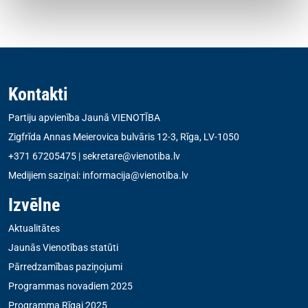
Kontakti
Partiju apvienība Jaunā VIENOTĪBA
Zigfrīda Annas Meierovica bulvāris 12-3, Rīga, LV-1050
+371 67205475
|
sekretare@vienotiba.lv
Medijiem saziņai:
informacija@vienotiba.lv
Izvēlne
Aktualitātes
Jaunās Vienotības statūti
Pārredzamības paziņojumi
Programmas novadiem 2025
Programma Rīgai 2025