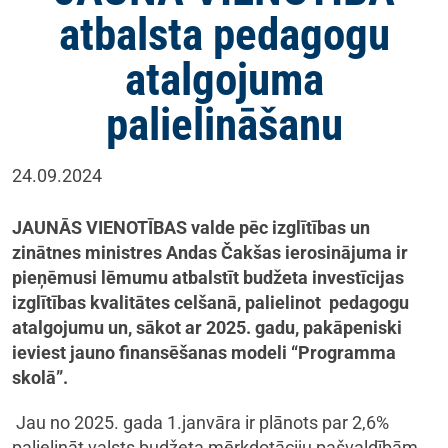
atbalsta pedagogu
atalgojuma
palielināšanu
24.09.2024
JAUNĀS VIENOTĪBAS valde pēc izglītības un
zinātnes ministres Andas Čakšas ierosinājuma ir
pieņēmusi lēmumu atbalstīt budžeta investīcijas
izglītības kvalitātes celšanā, palielinot pedagogu
atalgojumu un, sākot ar 2025. gadu, pakāpeniski
ieviest jauno finansēšanas modeli “Programma
skolā”.
Jau no 2025. gada 1.janvāra ir plānots par 2,6%
palielināt valsts budžeta mērķdotāciju pašvaldībām