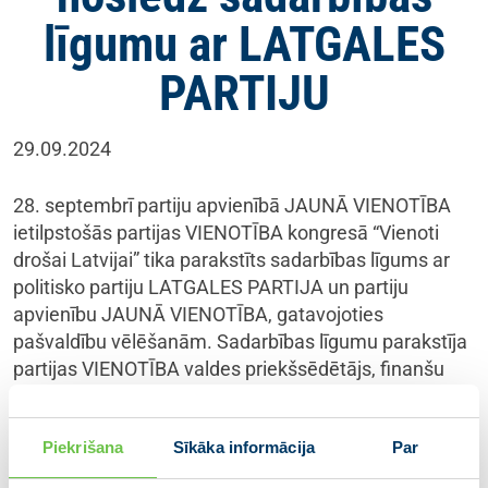
līgumu ar LATGALES
PARTIJU
29.09.2024
28. septembrī partiju apvienībā JAUNĀ VIENOTĪBA
ietilpstošās partijas VIENOTĪBA kongresā “Vienoti
drošai Latvijai” tika parakstīts sadarbības līgums ar
politisko partiju LATGALES PARTIJA un partiju
apvienību JAUNĀ VIENOTĪBA, gatavojoties
pašvaldību vēlēšanām. Sadarbības līgumu parakstīja
partijas VIENOTĪBA valdes priekšsēdētājs, finanšu
ministrs Arvils Ašeradens, LATGALES PARTIJAS
līdzpriekšsēdētājs Sergejs Maksimovs un partijas
Piekrišana
Sīkāka informācija
Par
VIENOTĪBA valdes locekle, partiju apvienības JAUNĀ
VIENOTĪBA valdes priekšsēdētāja, Ministru