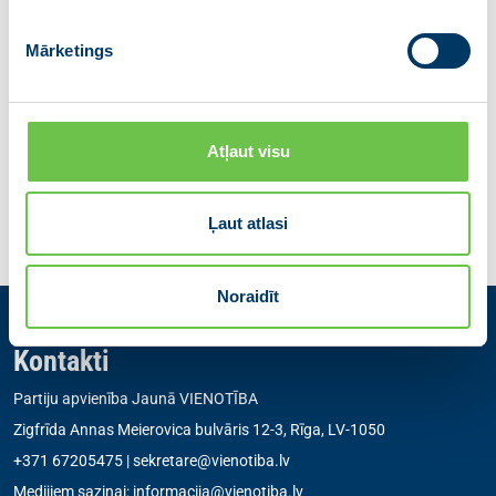
E-pasts:
beata.jonite@vienotiba.lv
Mārketings
Tālr.: +371 28351588
Dalies ar ziņu
Atļaut visu
Iepriekšējā
Atgriezties
Nākamā
Ļaut atlasi
Noraidīt
Kontakti
Partiju apvienība Jaunā VIENOTĪBA
Zigfrīda Annas Meierovica bulvāris 12-3, Rīga, LV-1050
+371 67205475
|
sekretare@vienotiba.lv
Medijiem saziņai:
informacija@vienotiba.lv