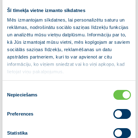
prezidente Evika Siliņa.
Šī tīmekļa vietne izmanto sīkdatnes
Šis nozīmīgais solis palīdzēs nodrošināt Latvijas kā
Mēs izmantojam sīkdatnes, lai personalizētu saturu un
tiesiskas, eiropeiskas un nacionālas valsts ilgtspējīgu
reklāmas, nodrošinātu sociālo saziņas līdzekļu funkcijas
un līdzsvarotu izaugsmi, Latvijas novadu un pilsētu
un analizētu mūsu vietņu datplūsmu. Informāciju par to,
attīstību, kā arī iespējami plašāku sabiedrības
kā Jūs izmantojat mūsu vietni, mēs kopīgojam ar saviem
līdzdalību politikas veidošanā, sadarbību īpaši
sociālās saziņas līdzekļu, reklamēšanas un datu
koncentrējot uz Latgales novadu.
apstrādes partneriem, kuri to var apvienot ar citu
informāciju, ko viņiem sniedzat vai ko viņi apkopo, kad
Kongresa delegāti apstiprināja šī sadarbības līguma
lietojat viņu pakalpojumus.
noslēgšanu, kas nosaka vispārīgus sadarbības
jautājumus nacionālā un reģionālā līmeņa politikā,
Piekrišanas
kopēju gatavošanos 2025.gada pašvaldību
Nepieciešams
izvēle
vēlēšanām un savstarpēju atbalstu ikdienas darbā.
Preferences
Informāciju sagatavoja:
Statistika
Beata Jonite