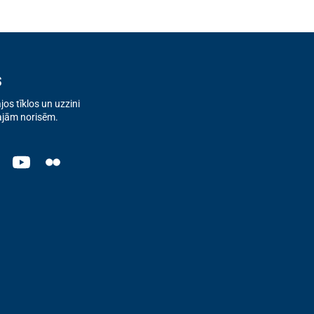
s
os tīklos un uzzini
ajām norisēm.