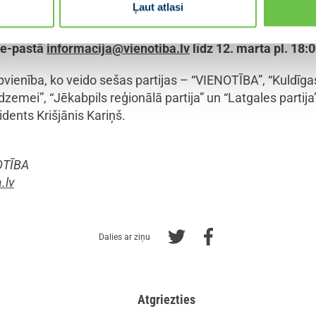
Ļaut atlasi
uz virtuālās tikšanās telpu.
 e-pastā
informacija@vienotiba.lv
līdz 12. marta pl. 18:0
vienība, ko veido sešas partijas – “VIENOTĪBA”, “Kuldīg
zemei”, “Jēkabpils reģionālā partija” un “Latgales partija
idents Krišjānis Kariņš.
OTĪBA
.lv
Dalies ar ziņu
Atgriezties