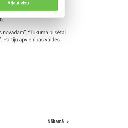
Atļaut visu
0.
as novadam”, “Tukuma pilsētai
”. Partiju apvienības valdes
Nākamā