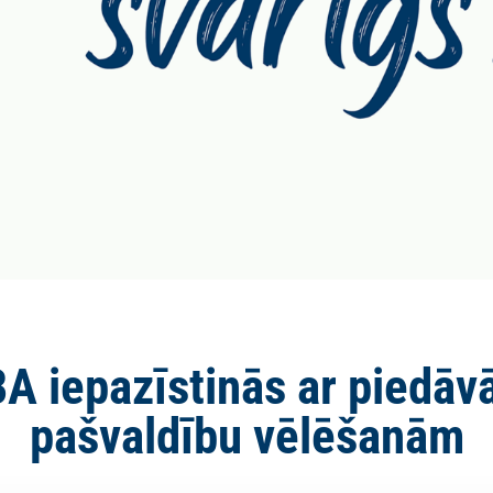
 iepazīstinās ar piedāv
pašvaldību vēlēšanām