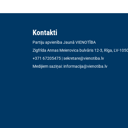
Kontakti
Partiju apvienība Jaunā VIENOTĪBA
Zigfrīda Annas Meierovica bulvāris 12-3, Rīga, LV-105
+371 67205475
|
sekretare@vienotiba.lv
Medijiem saziņai:
informacija@vienotiba.lv