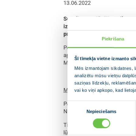
13.06.2022
Sestdien, 18. jūnijā, notiks
izziņota politiskā spēka dalī
prezidenta amatam.
Piekrišana
Partijas un apvienības kopsē
apvienības JAUNĀ VIENOTĪBA va
Šī tīmekļa vietne izmanto sī
Ministru prezidents Krišjānis
Mēs izmantojam sīkdatnes, la
analizētu mūsu vietņu datplū
saziņas līdzekļu, reklamēšana
Mediju ievērībai
!
vai ko viņi apkopo, kad lieto
Partijas VIENOTĪBA domes un p
Piekrišanas
Norises vieta – Kokaru zāle M
Nepieciešams
izvēle
Tiem mediju pārstāvjiem, kur
lūgums rakstīt uz e-pasta adr