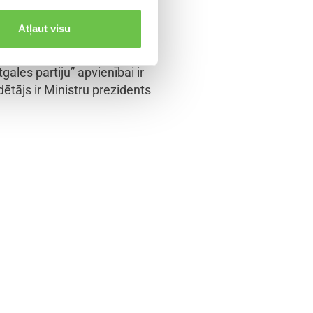
Atļaut visu
mierai un Vidzemei” un
ales partiju” apvienībai ir
ētājs ir Ministru prezidents