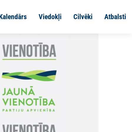
Kalendārs
Viedokļi
Cilvēki
Atbalsti