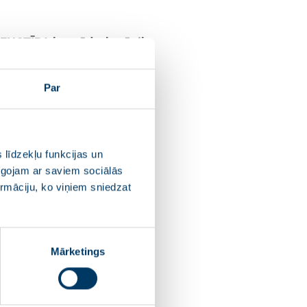
VIENOTĪBA kopsēde, kurā tiks
pvienības kandidātu Ministru
Par
 Hosams Abu Meri, partiju
šsēdētāja Inga Bērziņa,
oslēgumā plānotas debates.
 līdzekļu funkcijas un
pīgojam ar saviem sociālās
ormāciju, ko viņiem sniedzat
0:00 un ilgs līdz pl. 12:00.
Mārketings
aparka estrādes teritorijā,
7.