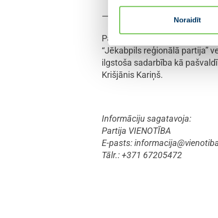
———
Noraidīt
Partija VIENOTĪBA ar partijām
“Jēkabpils reģionālā partija” 
ilgstoša sadarbība kā pašvaldī
Krišjānis Kariņš.
Informāciju sagatavoja:
Partija VIENOTĪBA
E-pasts:
informacija@vienotiba
Tālr.: +371 67205472