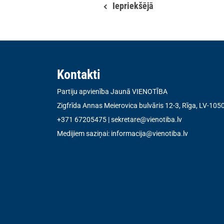
Iepriekšējā
Kontakti
Partiju apvienība Jaunā VIENOTĪBA
Zigfrīda Annas Meierovica bulvāris 12-3, Rīga, LV-105
+371 67205475
|
sekretare@vienotiba.lv
Medijiem saziņai:
informacija@vienotiba.lv