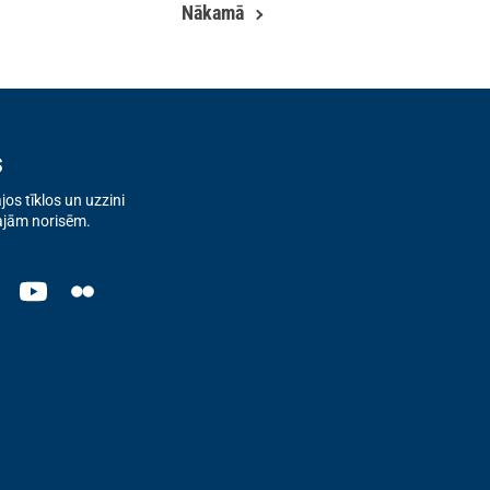
Nākamā
s
os tīklos un uzzini
ajām norisēm.