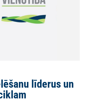
ēšanu līderus un
ciklam