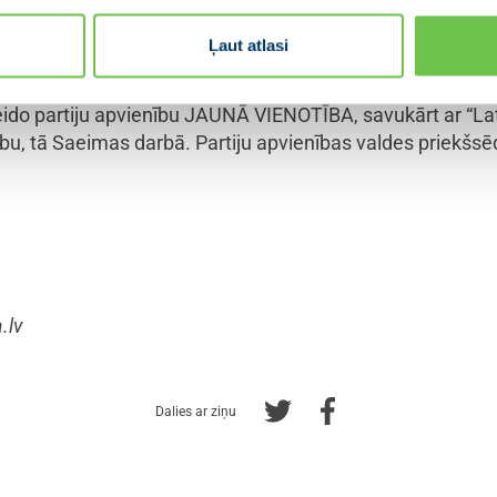
Ļaut atlasi
 “Kuldīgas novadam”, “Tukuma pilsētai un novadam”, “Val
veido partiju apvienību JAUNĀ VIENOTĪBA, savukārt ar “Latg
bu, tā Saeimas darbā. Partiju apvienības valdes priekšsēd
.lv
Dalies ar ziņu