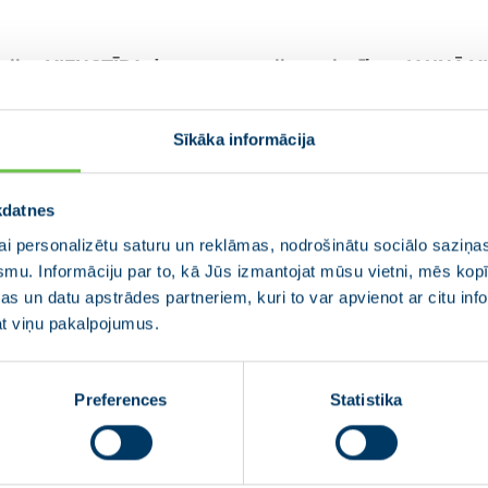
 partijas VIENOTĪBA domes un partiju apvienības JAUNĀ 
ba 14. Saeimas vēlēšanās, tai skaitā nominējot partiju a
Sīkāka informācija
dē klātesošos uzrunās VIENOTĪBAS domes priekšsēdētājs
ldes locekle, partijas “Kuldīgas novadam” valdes priek
kdatnes
 Kariņš un ārlietu ministrs Edgars Rinkēvičs. Kopsēdes n
i personalizētu saturu un reklāmas, nodrošinātu sociālo saziņas
smu. Informāciju par to, kā Jūs izmantojat mūsu vietni, mēs ko
s un datu apstrādes partneriem, kuri to var apvienot ar citu inf
jat viņu pakalpojumus.
artiju apvienības JAUNĀ VIENOTĪBA kopsēde sāksies pl. 1
ežaparka lielajā estrādē.
Preferences
Statistika
iem nepieciešama automašīnas caurlaide iebraukšanai Mež
esi
informacija@vienotiba.lv
vai zvanīt pa tālruni 2940539