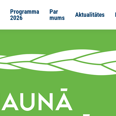
Programma
Par
Aktualitātes
2026
mums