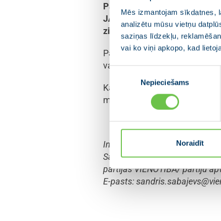
Partiju apvienības JAUNĀ VIE
Mēs izmantojam sīkdatnes, la
JAUNĀ VIENOTĪBA frakcijas de
analizētu mūsu vietņu datplū
ziņojumu par valdības veidoša
saziņas līdzekļu, reklamēšana
vai ko viņi apkopo, kad lieto
Partiju apvienības JAUNĀ VIEN
valdības izveidi Krišjāņa Kariņ
Piekrišanas
Nepieciešams
izvēle
Kariņa veidotajā valdībā pap
ministra amatu un ārlietu mini
Noraidīt
Informāciju sagatavoja:
Sandris Sabajevs
partijas VIENOTĪBA/ partiju a
E-pasts:
sandris.sabajevs@vien