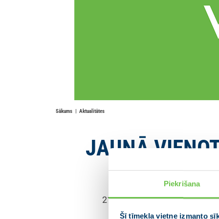
Sākums
Aktualitātes
JAUNĀ VIENOTĪB
Piekrišana
21.01.2019
Šī tīmekļa vietne izmanto sī