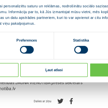
NOTĪBA kopsapulce pirmdien, 21.janvārī, piedaloties v
i personalizētu saturu un reklāmas, nodrošinātu sociālo saziņas
putātiem, uzklausīja Ministru prezidenta amata kandid
smu. Informāciju par to, kā Jūs izmantojat mūsu vietni, mēs ko
nu un aicinājumu Saeimas balsojumā trešdien, 23. janvār
s un datu apstrādes partneriem, kuri to var apvienot ar citu inf
jat viņu pakalpojumus.
OTĪBA kopsapulce, valdes locekļi un Saeimas frakcijas de
a vadībā.
Preferences
Statistika
ildu Ministru prezidenta amatam JAUNĀ VIENOTĪBA ir uzņē
stra amatu, kurus attiecīgi ieņems Jānis Reirs un Edgars 
Ļaut atlasi
pvienības JAUNĀ VIENOTĪBA preses sekretārs
otiba.lv
Dalies ar ziņu