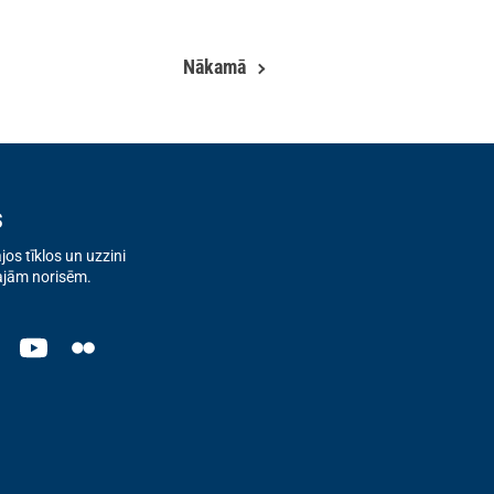
Nākamā
s
os tīklos un uzzini
ajām norisēm.