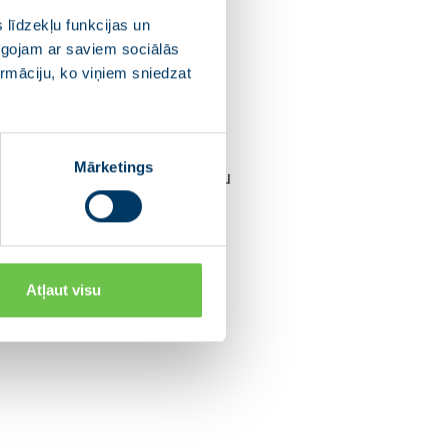
aldes locekļiem un Saeimas
 līdzekļu funkcijas un
āta Krišjāņa Kariņa
pīgojam ar saviem sociālās
ī, to atbalstīt.
ormāciju, ko viņiem sniedzat
putāti vienbalsīgi atbalstīja
Mārketings
musies atbildību par finanšu
Rinkēvičs.
Atļaut visu