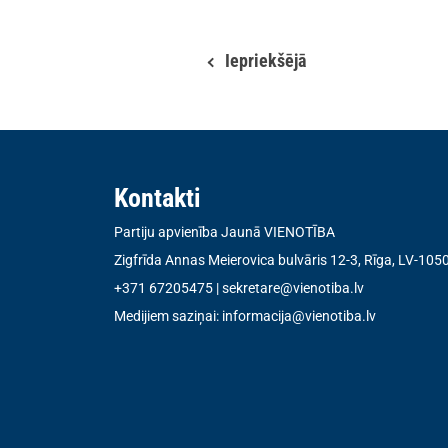
Iepriekšējā
Kontakti
Partiju apvienība Jaunā VIENOTĪBA
Zigfrīda Annas Meierovica bulvāris 12-3, Rīga, LV-105
+371 67205475
|
sekretare@vienotiba.lv
Medijiem saziņai:
informacija@vienotiba.lv