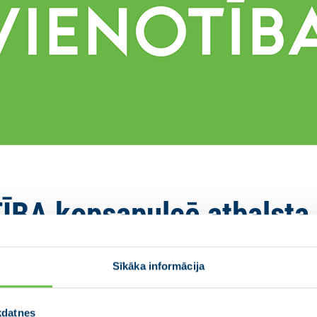
A kopsapulcē atbalsta 
izveidi
Sīkāka informācija
kdatnes