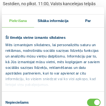
Sestdien, no plkst. 11:00, Valsts kancelejas telpās
Brīvības bulvārī 36, Ministru prezidenta amata
kandidāts Krišjānis Kariņš ar jaunveidojamās valdības
Piekrišana
Sīkāka informācija
Par
ministru amata kandidātiem, valdību veidojošo
Saeimas frakciju un partiju vadītājiem tiekas, lai
turpinātu darbu pie valdības deklarācijas, sadarbības
Šī tīmekļa vietne izmanto sīkdatnes
līguma un fiskālās disciplīnas līguma sagatavošanas.
Mēs izmantojam sīkdatnes, lai personalizētu saturu un
reklāmas, nodrošinātu sociālo saziņas līdzekļu funkcijas
un analizētu mūsu vietņu datplūsmu. Informāciju par to,
Mediju ievērībai
!
kā Jūs izmantojat mūsu vietni, mēs kopīgojam ar saviem
Ņemot vērā, ka darba sanāksme notiks sestdien,
sociālās saziņas līdzekļu, reklamēšanas un datu
žurnālistiem būs iespēja uzturēties tikai Valsts kancelejas
apstrādes partneriem, kuri to var apvienot ar citu
telpās 1.stāvā, kur pēc sanāksmes noslēguma, orientējoši
informāciju, ko viņiem sniedzat vai ko viņi apkopo, kad
ap plkst. 13:00, notiks arī K. Kariņa un valdību veidojošu
lietojat viņu pakalpojumus.
partiju pārstāvju preses brīfings. Lai iekļūtu Ministru
kabinetā, caurlaide jāpiesaka iepriekš – līdz
18. janvāra
Piekrišanas
plkst. 15:00
, rakstot Ministru kabineta preses sekretārei
Nepieciešams
izvēle