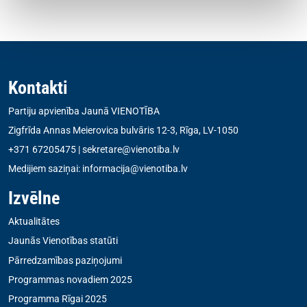
Kontakti
Partiju apvienība Jaunā VIENOTĪBA
Zigfrīda Annas Meierovica bulvāris 12-3, Rīga, LV-1050
+371 67205475
|
sekretare@vienotiba.lv
Medijiem saziņai:
informacija@vienotiba.lv
Izvēlne
Aktualitātes
Jaunās Vienotības statūti
Pārredzamības paziņojumi
Programmas novadiem 2025
Programma Rīgai 2025