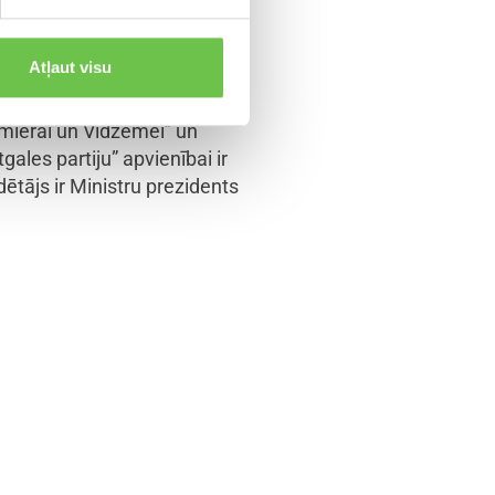
ma tālāko virzību JAUNĀ
Atļaut visu
mierai un Vidzemei” un
ales partiju” apvienībai ir
ētājs ir Ministru prezidents