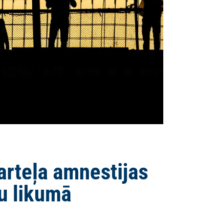
rteļa amnestijas
u likumā