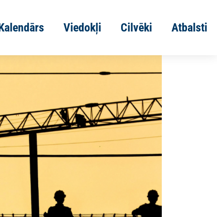
Kalendārs
Viedokļi
Cilvēki
Atbalsti