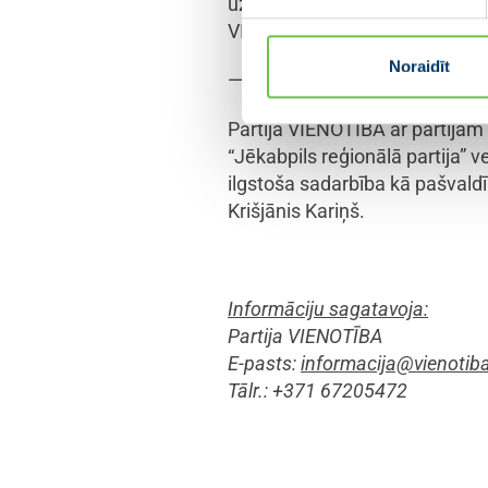
uzņēmumiem, par kuru godaprā
VIENOTĪBA šodien aicinās di
Noraidīt
———-
Partija VIENOTĪBA ar partijām
“Jēkabpils reģionālā partija” 
ilgstoša sadarbība kā pašvaldī
Krišjānis Kariņš.
Informāciju sagatavoja:
Partija VIENOTĪBA
E-pasts:
informacija@vienotiba
Tālr.: +371 67205472