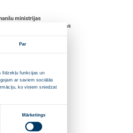
nanšu ministrijas
iskās un privātās partnerības
Par
ts, parlamenta
s
: “
Konkurences padomes
enošanās dēļ nācies pārmaksāt
 līdzekļu funkcijas un
precīzi nomērāmus finansiālos
pīgojam ar saviem sociālās
apstiprinātie Publisko iepirkuma
ormāciju, ko viņiem sniedzat
m nākotnē. Diemžēl, Saeimas
 kas faktiski amnestēs būvnieku
Mārketings
lībai publiskos iepirkumos