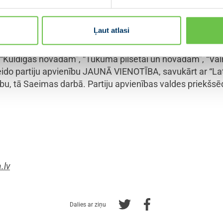
tu ir pamatotas aizdomas. Par Publisko iepirkuma liku
skutēt Sadarbības sanāksmē.
Ļaut atlasi
 “Kuldīgas novadam”, “Tukuma pilsētai un novadam”, “Val
veido partiju apvienību JAUNĀ VIENOTĪBA, savukārt ar “Latg
bu, tā Saeimas darbā. Partiju apvienības valdes priekšsēd
.lv
Dalies ar ziņu