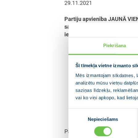
29.11.2021
Partiju apvienība JAUNĀ VIEN
sagatavotos priekšlikumus Pu
iepirkumos drīkst piedalīties 
Piekrišana
Kārlis Šadurskis, parti
Tautsaimniecības, agrār
Šī tīmekļa vietne izmanto sī
atklātā būvnieku karteļa lieta
Mēs izmantojam sīkdatnes, la
no publiskajiem līdzekļiem, tai
analizētu mūsu vietņu datplū
zaudējumus, gan arī radījusi ris
saziņas līdzekļu, reklamēšana
likuma grozījumi paredz skaidr
vai ko viņi apkopo, kad lieto
atbildīgajā komisijā šobrīd ir m
Piekrišanas
karteļa dalībniekus pirms vispār
Nepieciešams
izvēle
Partiju apvienībai JAUNĀ VIE