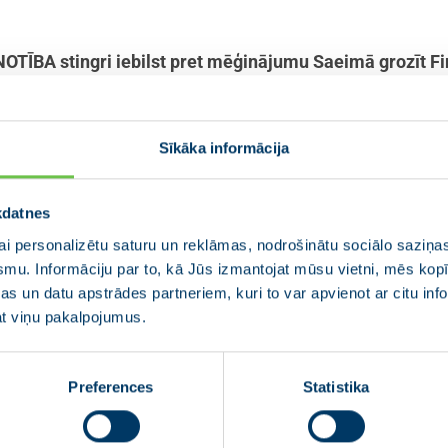
OTĪBA stingri iebilst pret mēģinājumu Saeimā grozīt Fi
blisko iepirkumu likumā, kuru mērķis ir panākt, ka publ
tikai godprātīgi pretendenti.
Sīkāka informācija
jas VIENOTĪBA valdes loceklis, 13. Saeimas deputā
ās, vides un reģionālās politikas komisijas locekli
kdatnes
 atklāja miljoniem vērtus sadārdzinājumus, ko uzņēmēju negodīgas vi
i personalizētu saturu un reklāmas, nodrošinātu sociālo saziņas
 skaitā no ES fondu finansējuma. Karteļa vienošanās ir radījusi gan 
smu. Informāciju par to, kā Jūs izmantojat mūsu vietni, mēs ko
kus Latvijas reputācijai. Finanšu ministrijas sagatavotie un valdībā 
s un datu apstrādes partneriem, kuri to var apvienot ar citu inf
u rīcību, kas izslēdz iespēju šādām vērienīgām krāpniecības shēmā
jat viņu pakalpojumus.
ēģinājumi virzīties tieši pretēji un pieņemt tādus likuma grozījumus,
”
 spēkā stājušies karteļa dalībniekus iegrožojoši noteikumi.
Preferences
Statistika
NOTĪBA nav pieņemams mēģinājums mīkstināt prasības da