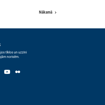
Nākamā
s
os tīklos un uzzini
ajām norisēm.