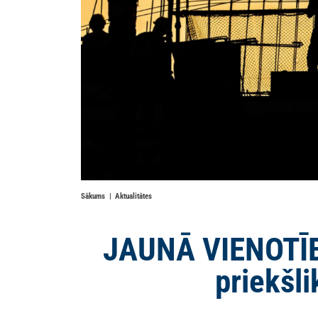
Sākums
Aktualitātes
JAUNĀ VIENOTĪBA
priekšl