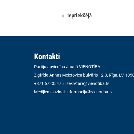
Iepriekšējā
Kontakti
Partiju apvienība Jaunā VIENOTĪBA
Zigfrīda Annas Meierovica bulvāris 12-3, Rīga, LV-105
+371 67205475
|
sekretare@vienotiba.lv
Medijiem saziņai:
informacija@vienotiba.lv