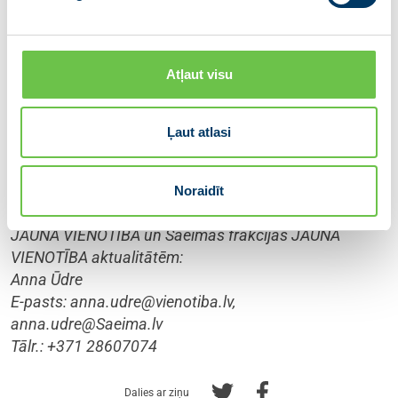
esam mobilizējušies, lai darītu visu
iespējamo apdraudējuma novēršanai un
patiesības noskaidrošanai,” saka partijas
Atļaut visu
VIENOTĪBA ģenerālsekretāre Signe
Jantone.
Ļaut atlasi
Noraidīt
Kontaktpersona informācijai par partiju apvienības
JAUNĀ VIENOTĪBA un Saeimas frakcijas JAUNĀ
VIENOTĪBA aktualitātēm:
Anna Ūdre
E-pasts:
anna.udre@vienotiba.lv
,
anna.udre@Saeima.lv
Tālr.: +371 28607074
Dalies ar ziņu