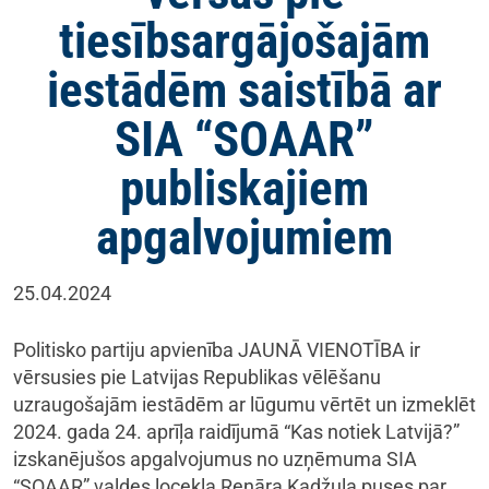
tiesībsargājošajām
iestādēm saistībā ar
SIA “SOAAR”
publiskajiem
apgalvojumiem
25.04.2024
Politisko partiju apvienība JAUNĀ VIENOTĪBA ir
vērsusies pie Latvijas Republikas vēlēšanu
uzraugošajām iestādēm ar lūgumu vērtēt un izmeklēt
2024. gada 24. aprīļa raidījumā “Kas notiek Latvijā?”
izskanējušos apgalvojumus no uzņēmuma SIA
“SOAAR” valdes locekļa Renāra Kadžuļa puses par