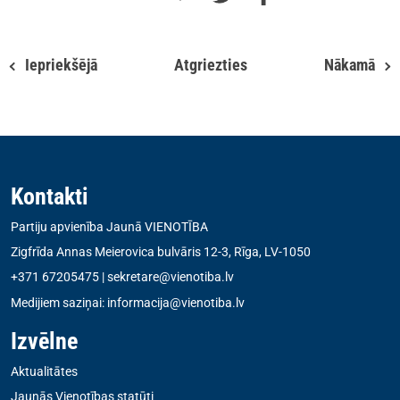
Iepriekšējā
Atgriezties
Nākamā
Kontakti
Partiju apvienība Jaunā VIENOTĪBA
Zigfrīda Annas Meierovica bulvāris 12-3, Rīga, LV-1050
+371 67205475
|
sekretare@vienotiba.lv
Medijiem saziņai:
informacija@vienotiba.lv
Izvēlne
Aktualitātes
Jaunās Vienotības statūti