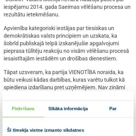
iespējamu 2014. gada Saeimas vēlēšanu procesa un
rezultātu ietekmēšanu.
Apvienība kategoriski iestājas par tiesiskas un
demokrātiskas valsts principiem un uzskata, ka
šobrīd publiskajā telpā izskanējušie apgalvojumi
pieprasa tūlītēju reakciju no visām vēlēšanu procesā
iesaistītajām iestādēm un drošības dienestiem.
Tāpat uzsveram, ka partija VIENOTĪBA noraida, ka
būtu veikusi kādas darbības, kuras varētu tulkot kā
spiediena izdarīšanu pret uzņēmējiem. Nav zināmi
apsvērumi, kāpēc šādas pretenzijas parādījušās tieši
šobrīd un ar mediju starpniecību. Informējam, ka SIA
Piekrišana
Sīkāka informācija
Par
“SOAAR” nav vērsies pie partijas VIENOTĪBA par
jebkādām nenokārtotām saistībām. Ne pirms gada,
ne diviem. Tikai šobrīd – īsi pirms vēlēšanām un ar
Šī tīmekļa vietne izmanto sīkdatnes
mediju starpniecību.