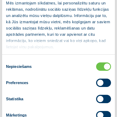
Mēs izmantojam sīkdatnes, lai personalizētu saturu un
Apvienība norāda un uzsver, ka uzņēmuma SIA
reklāmas, nodrošinātu sociālo saziņas līdzekļu funkcijas
“SOAAR” valdes locekļa R. Kadžuļa publiski paustie
un analizētu mūsu vietņu datplūsmu. Informāciju par to,
apgalvojumi ir nopietnas apsūdzības par Latvijas
kā Jūs izmantojat mūsu vietni, mēs kopīgojam ar saviem
sociālās saziņas līdzekļu, reklamēšanas un datu
Satversmē nostiprināto demokrātisko procedūru
apstrādes partneriem, kuri to var apvienot ar citu
ietekmēšanas mēģinājumu. Šādi apgalvojumi būtiski
informāciju, ko viņiem sniedzat vai ko viņi apkopo, kad
grauj jebkādu sabiedrības uzticību godīgai, tiesiskai
lietojat viņu pakalpojumus.
un demokrātiskai vēlēšanu sistēmai, tādēļ ir
nepieciešama nekavējoša šo apgalvojumu
padziļināta pārbaude un vēlēšanu procesa uzraugošo
Piekrišanas
Nepieciešams
iestāžu izmeklēšana, lai novērstu jebkādas šaubas
izvēle
par vēlēšanu rezultātu leģitimitāti vai sauktu pie
atbildības personas, kas prettiesiski ir iejaukušās
Preferences
vēlēšanu procesā un rezultātos.
Statistika
“Demokrātija un tiesiskums ir mūsu
partiju apvienības, kā arī kopumā
Mārketings
sabiedrības pamatvērtības, tādēļ mēs