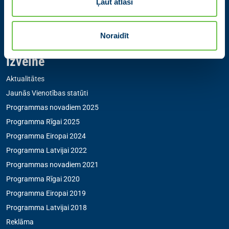
Ļaut atlasi
Zigfrīda Annas Meierovica bulvāris 12-3, Rīga, LV-1050
+371 67205475
|
sekretare@vienotiba.lv
Noraidīt
Medijiem saziņai:
informacija@vienotiba.lv
Izvēlne
Aktualitātes
Jaunās Vienotības statūti
Programmas novadiem 2025
Programma Rīgai 2025
Programma Eiropai 2024
Programma Latvijai 2022
Programmas novadiem 2021
Programma Rīgai 2020
Programma Eiropai 2019
Programma Latvijai 2018
Reklāma