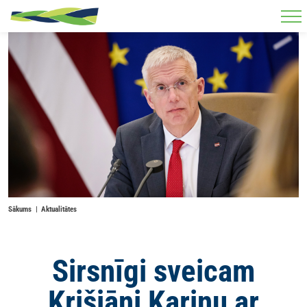
Skip to main content
Sākums
Aktualitātes
Sirsnīgi sveicam
Krišjāni Kariņu ar