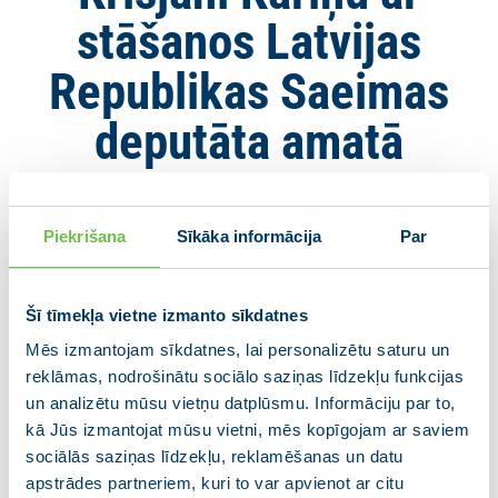
stāšanos Latvijas
Republikas Saeimas
deputāta amatā
25.04.2024
Piekrišana
Sīkāka informācija
Par
Krišjānis Kariņš ar saviem darbiem pierādījis, ka ir
valstsvīrs un savas valsts patriots. Savulaik pildot
Ministru prezidenta amata pienākumus, viņš vadīja
Šī tīmekļa vietne izmanto sīkdatnes
vairāku smagu krīžu pārvarēšanu un panāca Latvijas
Mēs izmantojam sīkdatnes, lai personalizētu saturu un
starptautiskās lomas pieaugumu. Savukārt ārlietu
reklāmas, nodrošinātu sociālo saziņas līdzekļu funkcijas
ministra amatā K. Kariņš izcili pārstāvēja Latvijas
un analizētu mūsu vietņu datplūsmu. Informāciju par to,
intereses, pārliecinot citu valstu līderus par to, kas
kā Jūs izmantojat mūsu vietni, mēs kopīgojam ar saviem
svarīgs Latvijai.
sociālās saziņas līdzekļu, reklamēšanas un datu
apstrādes partneriem, kuri to var apvienot ar citu