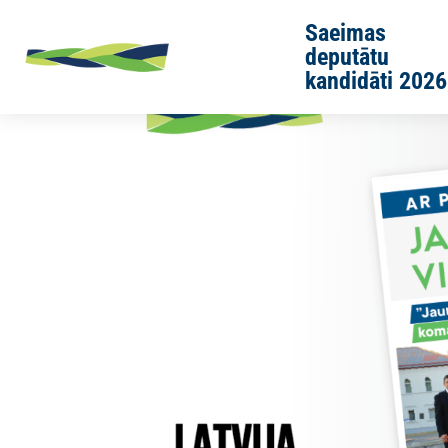
Skip to main content
Saeimas
deputātu
kandidāti 2026