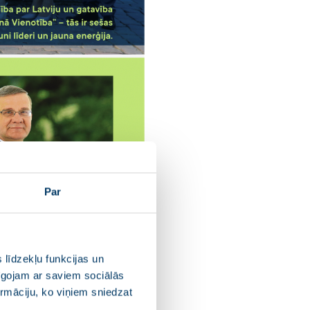
Par
 līdzekļu funkcijas un
pīgojam ar saviem sociālās
ormāciju, ko viņiem sniedzat