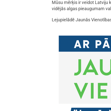
Mūsu mērķis ir veidot Latviju kā
vidējās algas pieaugumam vals
Lejupielādē Jaunās Vienotības