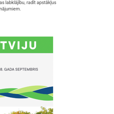
as labklājību, radīt apstākļus
cinājumiem.