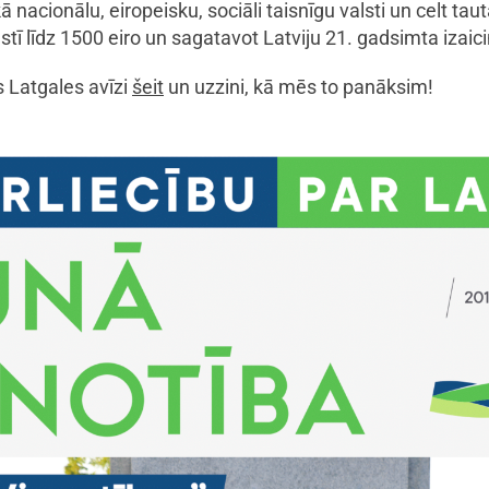
 nacionālu, eiropeisku, sociāli taisnīgu valsti un celt taut
tī līdz 1500 eiro un sagatavot Latviju 21. gadsimta izai
 Latgales avīzi
šeit
un uzzini, kā mēs to panāksim!