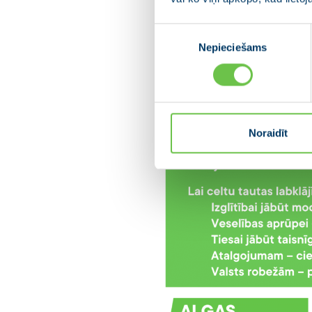
Piekrišanas
Nepieciešams
izvēle
Noraidīt