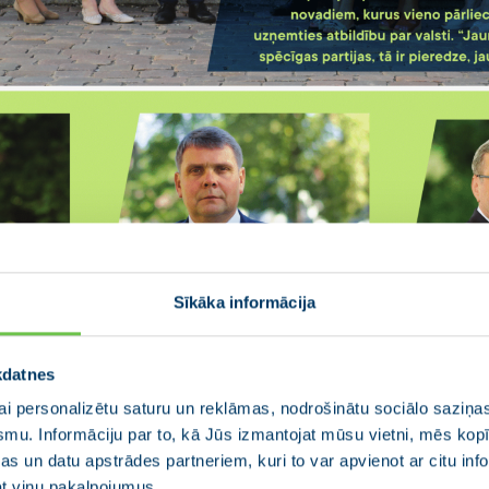
Sīkāka informācija
kdatnes
i personalizētu saturu un reklāmas, nodrošinātu sociālo saziņas
smu. Informāciju par to, kā Jūs izmantojat mūsu vietni, mēs ko
s un datu apstrādes partneriem, kuri to var apvienot ar citu inf
jat viņu pakalpojumus.