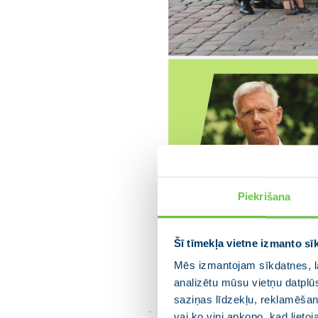
Piekrišana
Šī tīmekļa vietne izmanto sī
Mēs izmantojam sīkdatnes, la
analizētu mūsu vietņu datplū
saziņas līdzekļu, reklamēšana
vai ko viņi apkopo, kad lieto