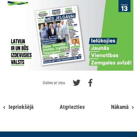
Dalies ar ziņu
Iepriekšējā
Atgriezties
Nākamā