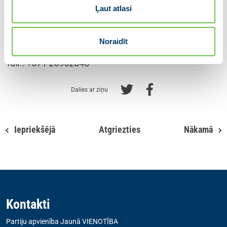
Ļaut atlasi
Papildu informācija:
Silvija Reinberga
Partiju apvienības JAUNĀ VIENOTĪBA preses sekretāre
Noraidīt
E-pasts:
informacija@vienotiba.lv
Tālr.: +371 25962348
Dalies ar ziņu
Iepriekšējā
Atgriezties
Nākamā
Kontakti
Partiju apvienība Jaunā VIENOTĪBA