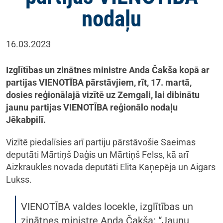
nodaļu
16.03.2023
Izglītības un zinātnes ministre Anda Čakša kopā ar
partijas VIENOTĪBA pārstāvjiem, rīt, 17. martā,
dosies reģionālajā vizītē uz Zemgali, lai dibinātu
jaunu partijas VIENOTĪBA reģionālo nodaļu
Jēkabpilī.
Vizītē piedalīsies arī partiju pārstāvošie Saeimas
deputāti Mārtiņš Daģis un Mārtiņš Felss, kā arī
Aizkraukles novada deputāti Elita Kaņepēja un Aigars
Lukss.
VIENOTĪBA valdes locekle, izglītības un
zinātnes ministre Anda Čakša: “Jaunu