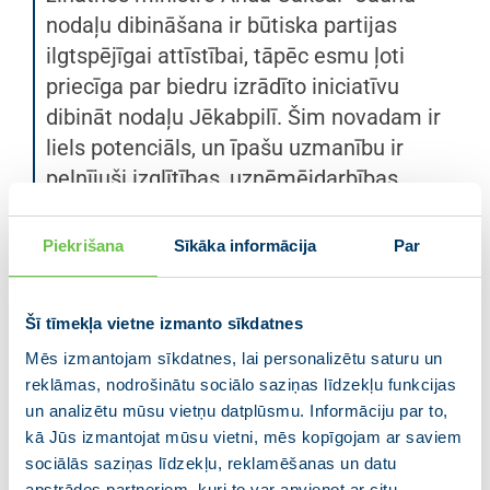
nodaļu dibināšana ir būtiska partijas
ilgtspējīgai attīstībai, tāpēc esmu ļoti
priecīga par biedru izrādīto iniciatīvu
dibināt nodaļu Jēkabpilī. Šim novadam ir
liels potenciāls, un īpašu uzmanību ir
pelnījuši izglītības, uzņēmējdarbības
vides attīstības un sociālie jautājumi.
Esmu pārliecināta, ka mūsu jaunā nodaļa
Piekrišana
Sīkāka informācija
Par
pulcēs tālredzīgus savas jomas
profesionāļus, kuri palīdzēs realizēt
Šī tīmekļa vietne izmanto sīkdatnes
daudzas nozīmīgas idejas turpmākai
Mēs izmantojam sīkdatnes, lai personalizētu saturu un
Jēkabpils novada attīstībai.”
reklāmas, nodrošinātu sociālo saziņas līdzekļu funkcijas
un analizētu mūsu vietņu datplūsmu. Informāciju par to,
Vienlaikus dienas sākumā plānota ministres un
kā Jūs izmantojat mūsu vietni, mēs kopīgojam ar saviem
deputātu vizīte Neretas pašvaldībā, apmeklējot
sociālās saziņas līdzekļu, reklamēšanas un datu
Neretas vidusskolu un Neretas apvienības pārvaldi,
apstrādes partneriem, kuri to var apvienot ar citu