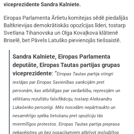
viceprezidente Sandra Kalniete.
Eiropas Parlamenta Ārlietu komitejas sēdē piedalījās
Baltkrievijas demokrātiskās opozīcijas līderi, tostarp
Svetlana Tihanovska un Olga Kovaļkova klātienē
Briselē, bet Pāvels Latuško pievienojās tiešsaistē.
Sandra Kalniete, Eiropas Parlamenta
deputāte, Eiropas Tautas partijas grupas
viceprezidente
: “
Eiropas Tautas partija stingri
iestājas par Eiropas Savienības sankcijām pret
personām, kas atbildīgas par vardarbību, represijām un
vēlēšanu rezultātu falsifikāciju, tostarp Aleksandru
Lukašenko personīgi. Mēs nosodām nepārtraukto un
nesamērīgo spēka lietošanu pret opozīciju tās
miermīlīgos protestos. Eiropas Tautas partija pieprasa
nekavējoties un bez nosacījumiem atbrīvot ieslodzītos