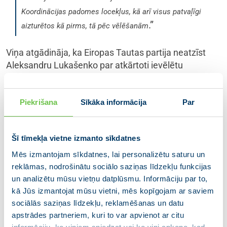
Koordinācijas padomes locekļus, kā arī visus patvaļīgi
.”
aizturētos kā pirms, tā pēc vēlēšanām
Viņa atgādināja, ka Eiropas Tautas partija neatzīst
Aleksandru Lukašenko par atkārtoti ievēlētu
Baltkrievijas prezidentu, tā atbalsta baltkrievu tautas
prasību sarīkot brīvas un godīgas vēlēšanas, atzīst
Piekrišana
Sīkāka informācija
Par
Koordinācijas padomi par baltkrievu tautas likumīgo
pārstāvi un Svetlanu Tihanovsku par Baltkrievijas
pagaidu vadītāju.
Šī tīmekļa vietne izmanto sīkdatnes
Mēs izmantojam sīkdatnes, lai personalizētu saturu un
“
Visa demokrātiskā pasaule apbrīno miermīlīgo,
reklāmas, nodrošinātu sociālo saziņas līdzekļu funkcijas
demokrātisko revolūciju, kas Baltkrievijā notiek kopš 9.
un analizētu mūsu vietņu datplūsmu. Informāciju par to,
augusta. Simtiem tūkstoši cilvēku protestē pret
kā Jūs izmantojat mūsu vietni, mēs kopīgojam ar saviem
nozagtajām vēlēšanām un Lukašenko režīma
sociālās saziņas līdzekļu, reklamēšanas un datu
pastrādātajām nežēlībām un vardarbību. Taču ne
apstrādes partneriem, kuri to var apvienot ar citu