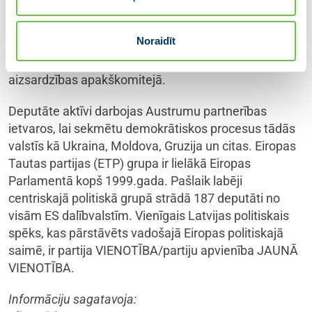
Sandra Kalniete pārstāv partiju apvienību JAUNĀ
VIENOTĪBA. Pildot doto mandātu darbam Eiropas
Noraidīt
Parlamentā, Kalniete strādā Ārlietu un Starptautiskās
tirdzniecības komitejās, kā arī Drošības un
aizsardzības apakškomitejā.
Deputāte aktīvi darbojas Austrumu partnerības
ietvaros, lai sekmētu demokrātiskos procesus tādās
valstīs kā Ukraina, Moldova, Gruzija un citas. Eiropas
Tautas partijas (ETP) grupa ir lielākā Eiropas
Parlamentā kopš 1999.gada. Pašlaik labēji
centriskajā politiskā grupā strādā 187 deputāti no
visām ES dalībvalstīm. Vienīgais Latvijas politiskais
spēks, kas pārstāvēts vadošajā Eiropas politiskajā
saimē, ir partija VIENOTĪBA/partiju apvienība JAUNĀ
VIENOTĪBA.
Informāciju sagatavoja: