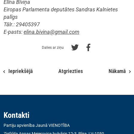
Elīna Bīviņa
Eiropas Parlamenta deputātes Sandras Kalnietes
palīgs
Tālr.: 29405397
E-pasts:
elina.bivina@gmail.com
Dalies ar ziņu
Iepriekšējā
Atgriezties
Nākamā
Kontakti
Partiju apvienība Jaunā VIENOTĪBA
Zigfrīda Annas Meierovica bulvāris 12-3, Rīga, LV-1050