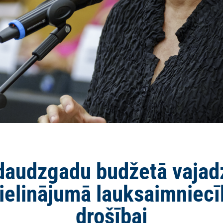
 daudzgadu budžetā vajadz
ielinājumā lauksaimniecīb
drošībai