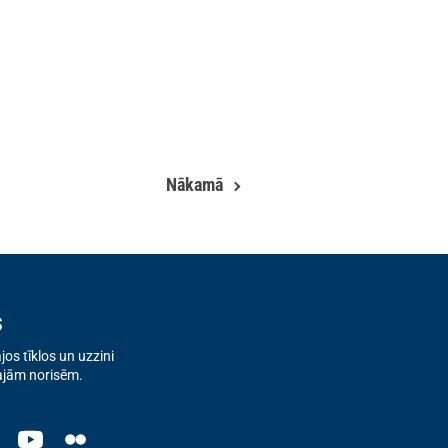
Nākamā
s
os tīklos un uzzini
ajām norisēm.