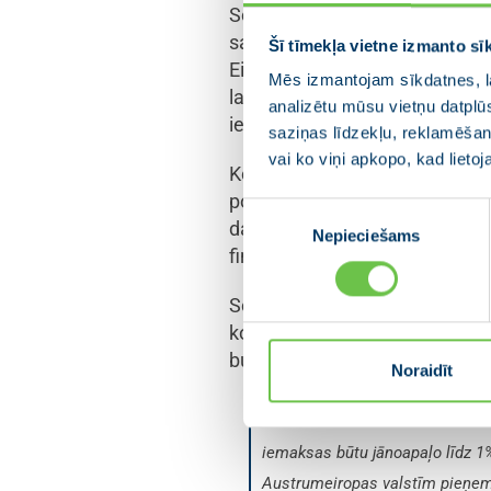
Somija ar jaunu ES daudzgadu 
sadzirdētas Baltijas valstis, P
Šī tīmekļa vietne izmanto sī
Eiropas Komisijas piedāvājums
Mēs izmantojam sīkdatnes, la
lauksaimniecībai, līdz ar to So
analizētu mūsu vietņu datplū
iepriekšējam daudzgadu budžeta
saziņas līdzekļu, reklamēšana
vai ko viņi apkopo, kad lieto
Kohēzijas draugu grupa, kurai p
politikas finasējumam – tas ir
Piekrišanas
daudzgadu budžeta kopējā iet
Nepieciešams
izvēle
finansējumam salīdzinot ar iep
Somijas piedāvājumā ES daud
kopprodukta – iepretī Eirop
budžetu tas samazinātu par 47
Noraidīt
Sandra Kalniete norāda:
iemaksas būtu jānoapaļo līdz 1%
Austrumeiropas valstīm pieņem