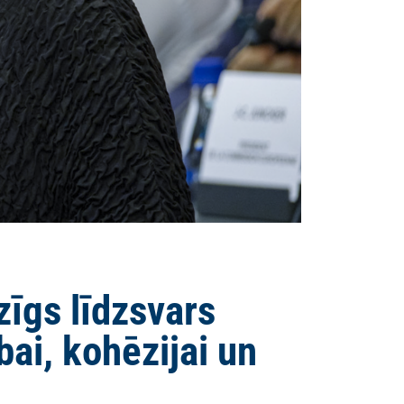
īgs līdzsvars
ai, kohēzijai un