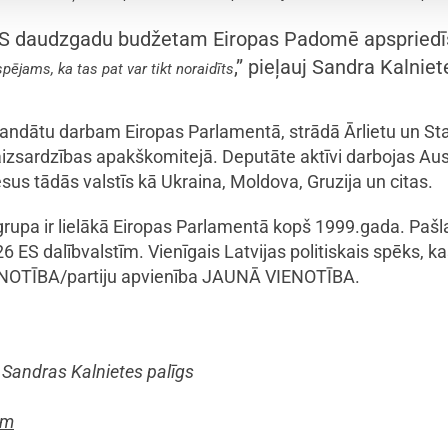
ES daudzgadu budžetam Eiropas Padomē apspriedīs
,” pieļauj Sandra Kalniet
ējams, ka tas pat var tikt noraidīts
mandātu darbam Eiropas Parlamentā, strādā Ārlietu un Sta
aizsardzības apakškomitejā. Deputāte aktīvi darbojas Aus
s tādās valstīs kā Ukraina, Moldova, Gruzija un citas.
grupa ir lielākā Eiropas Parlamentā kopš 1999.gada. Pašlai
6 ES dalībvalstīm. Vienīgais Latvijas politiskais spēks, 
 VIENOTĪBA/partiju apvienība JAUNĀ VIENOTĪBA.
Sandras Kalnietes palīgs
om