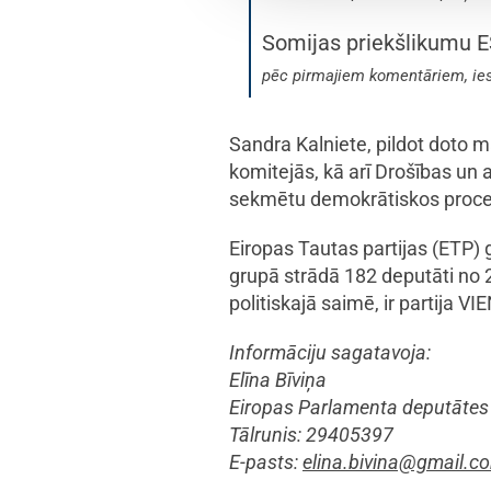
Somijas priekšlikumu 
pēc pirmajiem komentāriem, iesp
Sandra Kalniete, pildot doto 
komitejās, kā arī Drošības un 
sekmētu demokrātiskos procesu
Eiropas Tautas partijas (ETP) 
grupā strādā 182 deputāti no 2
politiskajā saimē, ir partija
Informāciju sagatavoja:
Elīna Bīviņa
Eiropas Parlamenta deputātes 
Tālrunis: 29405397
E-pasts:
elina.bivina@gmail.c