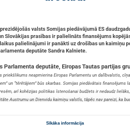
prezidējošās valsts Somijas piedāvājumā ES daudzgadu
s un Slovākijas prasības ir palielināts finansējums kopēj
laikus palielinājumi ir panākti uz drošības un kaimiņu p
Parlamenta deputāte Sandra Kalniete.
as Parlamenta deputāte, Eiropas Tautas partijas gr
as priekšlikums neapmierina Eiropas Parlamentu un dalībvalstis, cīņ
iem” un “tērētājiem” būs skarbas. Somijas piedāvātais finansējums l
eresēm, arī kohēzijas politikas īstenošanai budžets ir nedaudz lielāks,
litāte Austrumu un Dienvidu kaimiņu valstīs, tāpēc nav pareizi, ka bud
 finansējuma rēķina. ASV interesēm arvien vairāk pārvirzoties uz Die
.”
u savas aizsardzības spējas un būtu stiprs NATO balsts
Sīkāka informācija