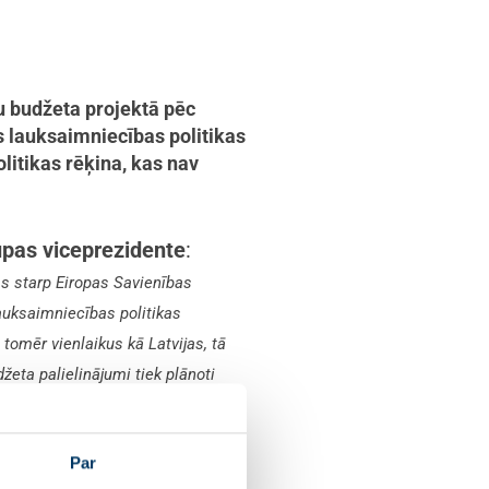
 budžeta projektā pēc
ās lauksaimniecības politikas
olitikas rēķina, kas nav
upas viceprezidente
:
as starp Eiropas Savienības
auksaimniecības politikas
 tomēr vienlaikus kā Latvijas, tā
žeta palielinājumi tiek plānoti
nvidaustrumu Āziju, ir svarīgi,
Par