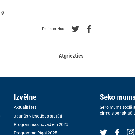
19
Dalies ar ziņu
Atgriezties
Izvēlne
Seko mum
Aktualitātes
Seko mums sociālaj
pirmais par aktuāl
0
Jaunās Vienotības statūti
Programmas novadiem 2025
Programma Rīgai 2025