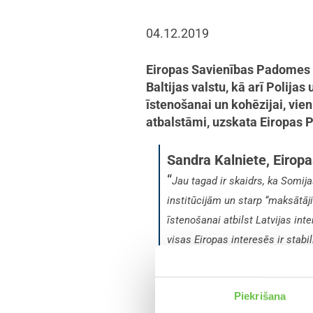
04.12.2019
Eiropas Savienības Padomes 
Baltijas valstu, kā arī Polija
īstenošanai un kohēzijai, vien
atbalstāmi, uzskata Eiropas 
Sandra Kalniete, Eirop
“
Jau tagad ir skaidrs, ka Somij
institūcijām un starp “maksātāj
īstenošanai atbilst Latvijas int
visas Eiropas interesēs ir stabi
uz drošības un kaimiņu politikas
lai Eiropas Savienība stiprināt
Piekrišana