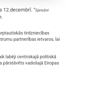
 12.decembrī. “
Spriežot
e.
rptautiskās tirdzniecības
trumu partnerības ietvaros, lai
k labēji centriskajā politiskā
kas pārstāvēts vadošajā Eiropas