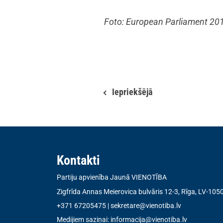
Foto: European Parliament 20
Iepriekšējā
Kontakti
Partiju apvienība Jaunā VIENOTĪBA
Zigfrīda Annas Meierovica bulvāris 12-3, Rīga, LV-105
+371 67205475
|
sekretare@vienotiba.lv
Medijiem saziņai:
informacija@vienotiba.lv