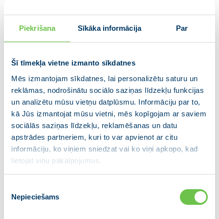
atspirgt vardarbības upuriem, lai tie varētu dzīvot
.”
normālu dzīvi
Piekrišana
Sīkāka informācija
Par
Eiropas Parlamenta deputāte ir pārliecināta, ka
Latvijai ir jāpievienojas to valstu kopai, kas vardarbību
Šī tīmekļa vietne izmanto sīkdatnes
nosoda ne tikai vārdos, bet arī darbos. Jau 2016.
gadā Latvija parakstīja Eiropas Padomes konvenciju
Mēs izmantojam sīkdatnes, lai personalizētu saturu un
reklāmas, nodrošinātu sociālo saziņas līdzekļu funkcijas
par vardarbības pret sievietēm un vardarbības
un analizētu mūsu vietņu datplūsmu. Informāciju par to,
ģimenē novēršanu un apkarošanu, un Latvijas
kā Jūs izmantojat mūsu vietni, mēs kopīgojam ar saviem
Saeimas uzdevums ir šo dokumentu ratificēt un
sociālās saziņas līdzekļu, reklamēšanas un datu
turpināt pilnveidot likumdošanu, lai ikdienā cīnītos
apstrādes partneriem, kuri to var apvienot ar citu
pret vardarbību kā ļaunumu.
informāciju, ko viņiem sniedzat vai ko viņi apkopo, kad
lietojat viņu pakalpojumus.
“
Vai tiešām mēs gribam līdzināties Krievijas Domes
konservatīvajam vairākumam, kas, aizbildinoties ar
Piekrišanas
“tradicionālo vērtību” sargāšanu, daudzkārt ir noraidījis
Nepieciešams
izvēle
likumu grozījumus, kas klasificētu vardarbību ģimenē