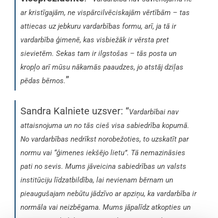
ar kristīgajām, ne vispārcilvēciskajām vērtībām – tas
attiecas uz jebkuru vardarbības formu, arī, ja tā ir
vardarbība ģimenē, kas visbiežāk ir vērsta pret
sievietēm. Sekas tam ir ilgstošas – tās posta un
kropļo arī mūsu nākamās paaudzes, jo atstāj dziļas
”
pēdas bērnos.
Sandra Kalniete uzsver: “
Vardarbībai nav
attaisnojuma un no tās cieš visa sabiedrība kopumā.
No vardarbības nedrīkst norobežoties, to uzskatīt par
normu vai “ģimenes iekšējo lietu”. Tā nemazināsies
pati no sevis. Mums jāveicina sabiedrības un valsts
institūciju līdzatbildība, lai nevienam bērnam un
pieaugušajam nebūtu jādzīvo ar apziņu, ka vardarbība ir
normāla vai neizbēgama. Mums jāpalīdz atkopties un