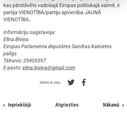
kas pārstāvēts vadošajā Eiropas politiskajā saimē, ir
partija VIENOTĪBA/partiju apvienība JAUNĀ
VIENOTĪBA.
Informāciju sagatavoja:
Elīna Bīviņa
Eiropas Parlamenta deputātes Sandras Kalnietes
palīgs
Tālrunis: 29405397
E-pasts:
elina.bivina@gmail.com
Dalies ar ziņu
Iepriekšējā
Atgriezties
Nākamā