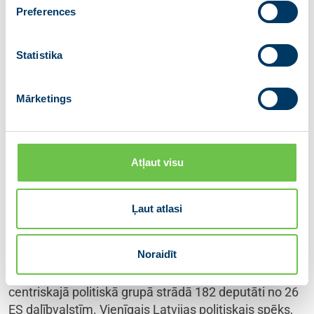
kā kriminālu nodarījumu? Saeimas kavēšanās ar
Preferences
konvencijas ratifikāciju atstāj vardarbības upurus
bezizejā, liekot paciest vardarbību klusējot. Klusēšana
Statistika
,” norāda Sandra
par vardarbību rada bezcerību
Kalniete.
Mārketings
Sandra Kalniete, pildot doto mandātu darbam Eiropas
Parlamentā, strādā Ārlietu un Starptautiskās
tirdzniecības komitejās, kā arī Drošības un
Atļaut visu
aizsardzības apakškomitejā. Deputāte aktīvi darbojas
Austrumu partnerības ietvaros, lai sekmētu
demokrātiskos procesus tādās valstīs kā Ukraina,
Ļaut atlasi
Moldova, Gruzija un citas.
Noraidīt
Eiropas Tautas partijas (ETP) grupa ir lielākā Eiropas
Parlamentā kopš 1999.gada. Pašlaik labēji
centriskajā politiskā grupā strādā 182 deputāti no 26
ES dalībvalstīm. Vienīgais Latvijas politiskais spēks,