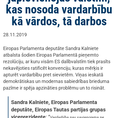
kas nosoda vardarbību
kā vārdos, tā darbos
28.11.2019
Eiropas Parlamenta deputāte Sandra Kalniete
atbalsta šodien Eiropas Parlamentā pieņemto
rezolūciju, ar kuru visām ES dalībvalstīm tiek prasīts
nekavējoties ratificēt konvenciju, kuras mērķis ir
apturēt vardarbību pret sievietēm. Viņas ieskatā
demokrātiskas un modernas sabiedrības brieduma
pazīme ir spēja apzināties problēmu un to risināt.
Sandra Kalniete, Eiropas Parlamenta
deputāte, Eiropas Tautas partijas grupas
viceprezidente
: “
Vardarbība nav savienojama ne