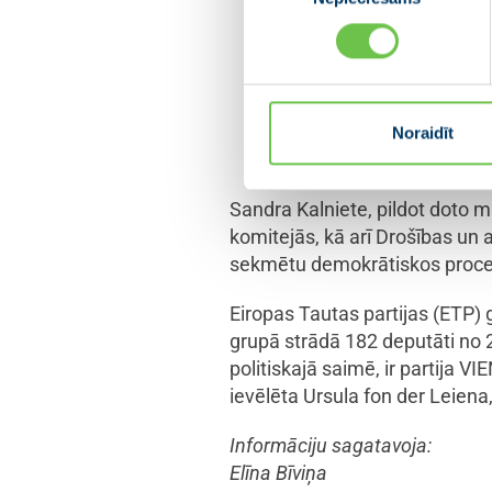
Valdis Dombrovskis, Ei
politiķi, vienu no Atmodas līde
novērtējums visai Latvijas delegā
drošības politikas, bet arī tād
Noraidīt
.”
sadalījums
Sandra Kalniete, pildot doto 
komitejās, kā arī Drošības un 
sekmētu demokrātiskos procesu
Eiropas Tautas partijas (ETP) 
grupā strādā 182 deputāti no 2
politiskajā saimē, ir partija 
ievēlēta Ursula fon der Leiena,
Informāciju sagatavoja:
Elīna Bīviņa