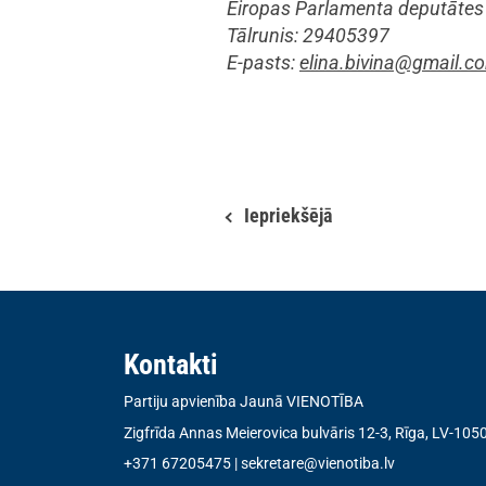
Eiropas Parlamenta deputātes 
Tālrunis: 29405397
E-pasts:
elina.bivina@gmail.c
Iepriekšējā
Kontakti
Partiju apvienība Jaunā VIENOTĪBA
Zigfrīda Annas Meierovica bulvāris 12-3, Rīga, LV-105
+371 67205475
|
sekretare@vienotiba.lv