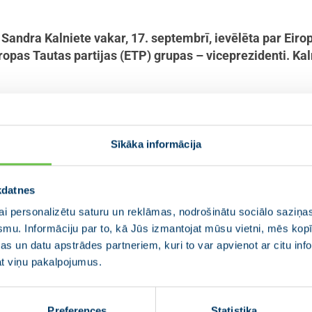
Sandra Kalniete vakar, 17. septembrī, ievēlēta par Eiro
Eiropas Tautas partijas (ETP) grupas – viceprezidenti. Ka
as Parlamenta deputāte
: “
Es pateicos kolēģiem par izrādīto 
veru ar lielu atbildību. Eiropa arvien saskaras ar lieliem izaicinājumi
Sīkāka informācija
rošību. Latvijas interesēs ir stipra un cieši integrēta Eiropa, tās pr
.”
upas viceprezidentes amatu
kdatnes
i personalizētu saturu un reklāmas, nodrošinātu sociālo saziņas
rī iepriekšējā Eiropas Parlamenta sasaukumā pienākumi 
smu. Informāciju par to, kā Jūs izmantojat mūsu vietni, mēs ko
 un ES vērtībām. “
Esmu vadījusi ETP Ārlietu darba grupu, v
s un datu apstrādes partneriem, kuri to var apvienot ar citu inf
krainu, Gruziju, Moldovu, arī Rietumbalkānu valstīm, lai atb
jat viņu pakalpojumus.
 lai formulētu mūsu deputātu grupas pozīciju saistībā ar Kr
ijas kampaņām daudzviet Eiropā,
” uzsver EP deputāte.
Preferences
Statistika