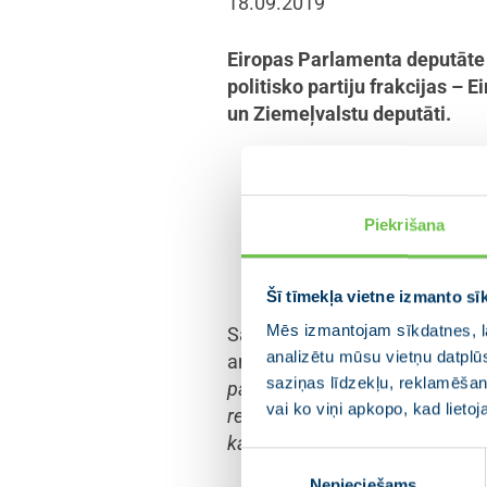
18.09.2019
Eiropas Parlamenta deputāte 
politisko partiju frakcijas – 
un Ziemeļvalstu deputāti.
Sandra Kalniete, Eirop
strādāt ETP grupas prezidijā uzt
Piekrišana
vienotību un gādātu par valstu d
savu pienākumu, uzņemoties gr
Šī tīmekļa vietne izmanto sī
Mēs izmantojam sīkdatnes, la
Sandra Kalniete norāda, ka a
analizētu mūsu vietņu datplū
amatā bija saistīti ar ārlietām
saziņas līdzekļu, reklamēšana
partnerības valstīm, it īpaši U
vai ko viņi apkopo, kad lieto
reformas. Tāpat daudz paveikts,
kaimiņvalstīm un dezinformāc
Piekrišanas
Nepieciešams
izvēle