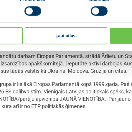
ropas Komisijas viceprezidents
: “
Mēs Latvijā pazīstam Sa
rēm, bijušo ārlietu ministri. Viņas ievēlēšana ETP grupas viceprezide
cijai un tas stiprinās Latvijas balsi ne tikai ārpolitikas jautājumos,
os Latvijai svarīgos jautājumos kā Eiropas Savienības budžets un Eiro
Ļaut atlasi
mandātu darbam Eiropas Parlamentā, strādā Ārlietu un Sta
aizsardzības apakškomitejā. Deputāte aktīvi darbojas Aus
s tādās valstīs kā Ukraina, Moldova, Gruzija un citas.
grupa ir lielākā Eiropas Parlamentā kopš 1999.gada. Pašlai
6 ES dalībvalstīm. Vienīgais Latvijas politiskais spēks, 
VIENOTĪBA/partiju apvienība JAUNĀ VIENOTĪBA. Par jauno E
 kura arī ir no ETP politiskās ģimenes.