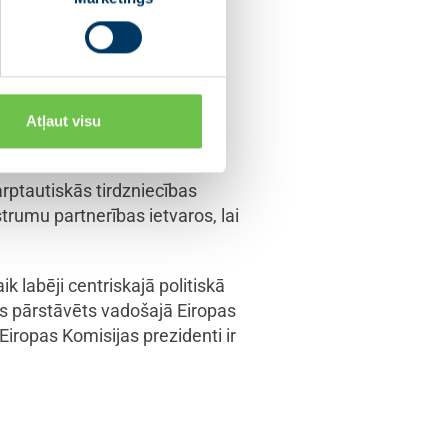
ndru Kalnieti kā ietekmīgu
ntes amatā ir augsts
 strādājot pie Eiropas kopējās
pas Savienības fondu
Atļaut visu
rptautiskās tirdzniecības
trumu partnerības ietvaros, lai
k labēji centriskajā politiskā
kas pārstāvēts vadošajā Eiropas
iropas Komisijas prezidenti ir