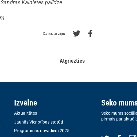
Sandras Kalnietes palīdze
om
Dalies ar ziņu
Atgriezties
Izvēlne
Seko mum
Aktualitātes
Seko mums sociālaj
pirmais par aktuāl
0
Jaunās Vienotības statūti
Programmas novadiem 2025