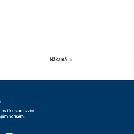
Nākamā
s
os tīklos un uzzini
ajām norisēm.