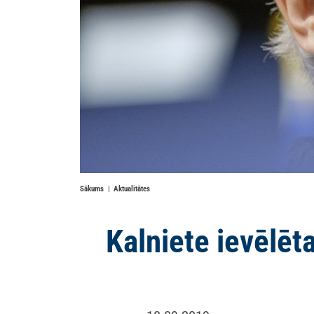
Sākums
Aktualitātes
Kalniete ievēlēt