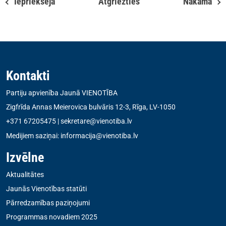
Iepriekšējā
Atgriezties
Nākamā
Kontakti
Partiju apvienība Jaunā VIENOTĪBA
Zigfrīda Annas Meierovica bulvāris 12-3, Rīga, LV-1050
+371 67205475
|
sekretare@vienotiba.lv
Medijiem saziņai:
informacija@vienotiba.lv
Izvēlne
Aktualitātes
Jaunās Vienotības statūti
Pārredzamības paziņojumi
Programmas novadiem 2025