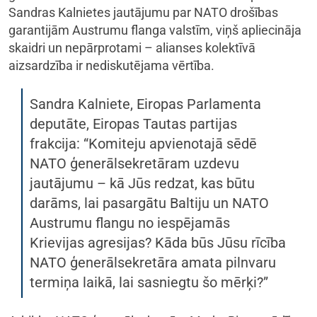
Sandras Kalnietes jautājumu par NATO drošības
garantijām Austrumu flanga valstīm, viņš apliecināja
skaidri un nepārprotami – alianses kolektīvā
aizsardzība ir nediskutējama vērtība.
Sandra Kalniete, Eiropas Parlamenta
deputāte, Eiropas Tautas partijas
frakcija: “Komiteju apvienotajā sēdē
NATO ģenerālsekretāram uzdevu
jautājumu – kā Jūs redzat, kas būtu
darāms, lai pasargātu Baltiju un NATO
Austrumu flangu no iespējamās
Krievijas agresijas? Kāda būs Jūsu rīcība
NATO ģenerālsekretāra amata pilnvaru
termiņa laikā, lai sasniegtu šo mērķi?”