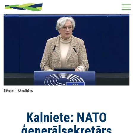
Skip to main content
Sākums
Aktualitātes
Kalniete: NATO
ģenerālsekretārs