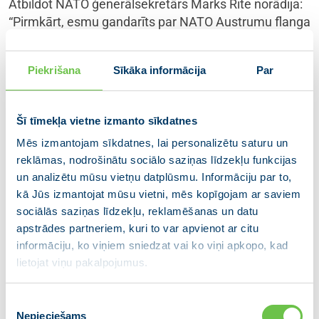
Atbildot NATO ģenerālsekretārs Marks Rite norādīja:
“Pirmkārt, esmu gandarīts par NATO Austrumu flanga
reģionā izvietotajiem sauszemes spēkiem un citām
līdz šim īstenotām iniciatīvām, kas mums jau ir, lai
Piekrišana
Sīkāka informācija
Par
nodrošinātu astoņu valstu, tostarp Somijas, drošību.
Vienlaikus neaizmirsīsim, ka mums ir nemitīgi jādod
skaidrs signāls krieviem – ja nolemsiet mums
Šī tīmekļa vietne izmanto sīkdatnes
uzbrukt, tad jums stāsies pretī ne tikai Latvijas
Mēs izmantojam sīkdatnes, lai personalizētu saturu un
bruņotie spēki, bet tā būs visa NATO alianse, ieskaitot
reklāmas, nodrošinātu sociālo saziņas līdzekļu funkcijas
mūsu vareno floti, mūsu varenos sauszemes spēkus,
un analizētu mūsu vietņu datplūsmu. Informāciju par to,
mūsu iznīcinātājus. Tā ka pat neuzdrošinieties
kā Jūs izmantojat mūsu vietni, mēs kopīgojam ar saviem
tuvoties kaut vienam kvadrātkilometram Latvijas! Un,
sociālās saziņas līdzekļu, reklamēšanas un datu
kad jūs sakāt, ka atrodaties austrumu flangā, tad
apstrādes partneriem, kuri to var apvienot ar citu
atcerieties, ka turpat ir Hāga, Londona un Ņujorka.
informāciju, ko viņiem sniedzat vai ko viņi apkopo, kad
Latvija tur ir ģeogrāfiski, bet austrumu flangā esam
lietojat viņu pakalpojumus.
mēs visi. Mēs visi kopā. NATO un ES nav pirmās vai
otrās šķiras pilsoņu. Ir ļoti svarīgi to apzināties, ka
Piekrišanas
mūsu kolektīvā aizsardzība patiešām ir kopīga un
Nepieciešams
izvēle