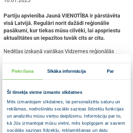
10.01.2025
Partiju apvienība Jaunā VIENOTĪBA ir pārstāvēta
visā Latvijā. Regulāri norit dažādi reģionālie
pasākumi, kur tiekas mūsu cilvēki, lai apspriestu
aktualitātes un iepazītos tuvāk cits ar citu.
Nedēļas izskaņā vairākas Vidzemes reģionālās
nodaļas (Cēsis, Valmiera, Alūksne, Limbaži, Valka,
Madona, Ogre, Sigulda, Ropaži) tikās, lai apmainītos
Piekrišana
Sīkāka informācija
Par
ar pieredzi pašvaldību un nodaļu darbā un pārrunātu
nākotnes izaicinājumus.
Šī tīmekļa vietne izmanto sīkdatnes
Tika apspriesti investīciju projekti, pašvaldību darba
specifika, salīdzināts darbs un prioritātes dažādās
Mēs izmantojam sīkdatnes, lai personalizētu saturu un
pašvaldībās.
reklāmas, nodrošinātu sociālo saziņas līdzekļu funkcijas
un analizētu mūsu vietņu datplūsmu. Informāciju par to,
Cēsu mērs Jānis Rozenbergs, kurš ir arī partiju
kā Jūs izmantojat mūsu vietni, mēs kopīgojam ar saviem
apvienības valdes loceklis, uzņēmās ne tikai
sociālās saziņas līdzekļu, reklamēšanas un datu