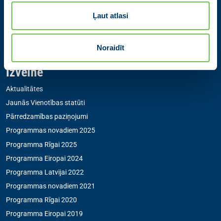
Partiju apvienība Jaunā VIENOTĪBA
Ļaut atlasi
Zigfrīda Annas Meierovica bulvāris 12-3, Rīga, LV-1050
+371 67205475
|
sekretare@vienotiba.lv
Noraidīt
Medijiem saziņai:
informacija@vienotiba.lv
Izvēlne
Aktualitātes
Jaunās Vienotības statūti
Pārredzamības paziņojumi
Programmas novadiem 2025
Programma Rīgai 2025
Programma Eiropai 2024
Programma Latvijai 2022
Programmas novadiem 2021
Programma Rīgai 2020
Programma Eiropai 2019