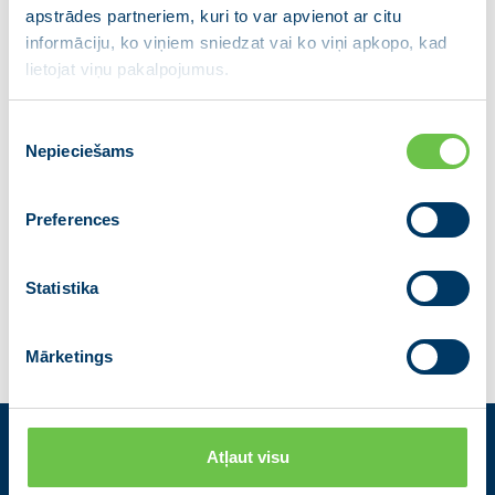
namsaimnieka pienākumus, bet arī prasmīgi
apstrādes partneriem, kuri to var apvienot ar citu
moderēja diskusiju un aicināja jau laikus domāt par
informāciju, ko viņiem sniedzat vai ko viņi apkopo, kad
lietojat viņu pakalpojumus.
nākamo tikšanās reizi.
Piekrišanas
Nepieciešams
izvēle
Preferences
Dalies ar ziņu
Statistika
Iepriekšējā
Atgriezties
Nākamā
Mārketings
Atļaut visu
Kontakti