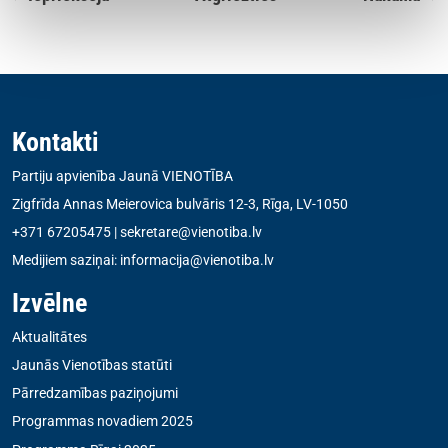
Kontakti
Partiju apvienība Jaunā VIENOTĪBA
Zigfrīda Annas Meierovica bulvāris 12-3, Rīga, LV-1050
+371 67205475
|
sekretare@vienotiba.lv
Medijiem saziņai:
informacija@vienotiba.lv
Izvēlne
Aktualitātes
Jaunās Vienotības statūti
Pārredzamības paziņojumi
Programmas novadiem 2025