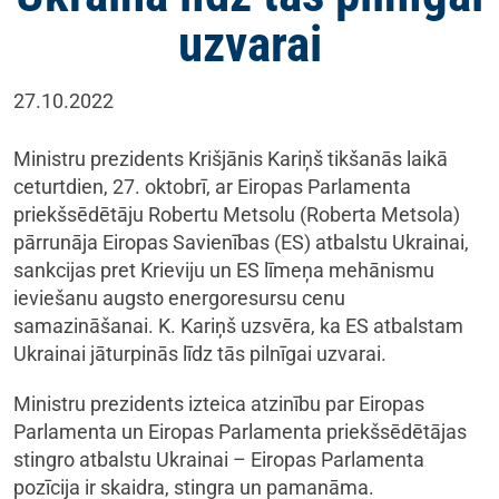
uzvarai
27.10.2022
Ministru prezidents Krišjānis Kariņš tikšanās laikā
ceturtdien, 27. oktobrī, ar Eiropas Parlamenta
priekšsēdētāju Robertu Metsolu (Roberta Metsola)
pārrunāja Eiropas Savienības (ES) atbalstu Ukrainai,
sankcijas pret Krieviju un ES līmeņa mehānismu
ieviešanu augsto energoresursu cenu
samazināšanai. K. Kariņš uzsvēra, ka ES atbalstam
Ukrainai jāturpinās līdz tās pilnīgai uzvarai.
Ministru prezidents izteica atzinību par Eiropas
Parlamenta un Eiropas Parlamenta priekšsēdētājas
stingro atbalstu Ukrainai – Eiropas Parlamenta
pozīcija ir skaidra, stingra un pamanāma.