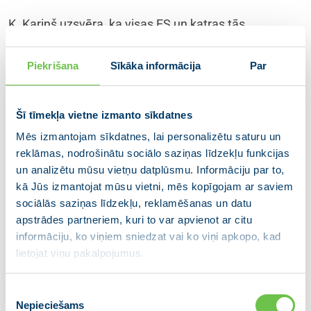
K. Kariņš uzsvēra, ka visas ES un katras tās
dalībvalsts atbalstam Ukrainai jāturpinās līdz tās
pilnīgai uzvarai – Latvija līdz šim ir sniegusi visa veida
Piekrišana
Sīkāka informācija
Par
atbalstu vairāk nekā 320 miljonu eiro apmērā, kas
veido 0,92% no IKP, un turpinās to sniegt.
Šī tīmekļa vietne izmanto sīkdatnes
Lai sauktu Krievijas režīmu pie atbildības,
Mēs izmantojam sīkdatnes, lai personalizētu saturu un
nepieciešama ES līmeņa vienošanās par īpaša
reklāmas, nodrošinātu sociālo saziņas līdzekļu funkcijas
tribunāla izveidi Krievijas kara noziegumu
un analizētu mūsu vietņu datplūsmu. Informāciju par to,
izmeklēšanai un tiesāšanai, kā arī ir pret to
kā Jūs izmantojat mūsu vietni, mēs kopīgojam ar saviem
ieviešamas jaunas sankcijas.
sociālās saziņas līdzekļu, reklamēšanas un datu
apstrādes partneriem, kuri to var apvienot ar citu
Pārrunājot jautājumus par augstajām energoresursu
informāciju, ko viņiem sniedzat vai ko viņi apkopo, kad
cenām un dabasgāzes pieejamību ES, Ministru
lietojat viņu pakalpojumus.
prezidents uzsvēra, ka pagājušajā nedēļā
Eiropadomē panākta vienošanās par vienotiem
Piekrišanas
risinājumiem un šobrīd Eiropas Komisija ar ES
Nepieciešams
izvēle