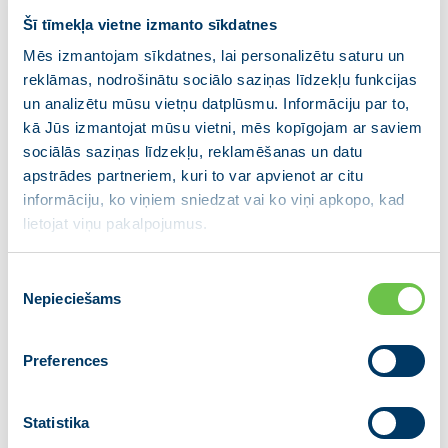
Sadarbības memorands paredz politisko spēku
Šī tīmekļa vietne izmanto sīkdatnes
gatavību uzņemties atbildību par Latvijas valsts
Mēs izmantojam sīkdatnes, lai personalizētu saturu un
attīstību un tautas labklājību un vienošanos par
reklāmas, nodrošinātu sociālo saziņas līdzekļu funkcijas
valdības izveidošanas pamatprincipiem un kopīgi
un analizētu mūsu vietņu datplūsmu. Informāciju par to,
izvirzītajiem mērķiem – valsts drošības stiprināšanu,
kā Jūs izmantojat mūsu vietni, mēs kopīgojam ar saviem
ekonomikas izaugsmi un sociāli taisnīgas, iekļaujošas
sociālās saziņas līdzekļu, reklamēšanas un datu
sabiedrības attīstību.
apstrādes partneriem, kuri to var apvienot ar citu
—————
informāciju, ko viņiem sniedzat vai ko viņi apkopo, kad
JAUNĀ VIENOTĪBA ir partiju apvienība, ko veido
lietojat viņu pakalpojumus.
piecas partijas – “VIENOTĪBA”, “Kuldīgas novadam”,
“Tukuma pilsētai un novadam”, “Valmierai un
Piekrišanas
Vidzemei”, “Jēkabpils reģionālā partija” , savukārt ar
Nepieciešams
izvēle
“Latgales partiju” apvienībai ir ilgstoša sadarbība kā
pašvaldību, tā Saeimas darbā. Partiju apvienības
valdes priekšsēdētājs ir Ministru prezidents Krišjānis
Preferences
Kariņš.
Statistika
Papildus informācijai: