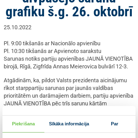
grafiku š.g. 26. oktobrī
25.10.2022
Pl. 9:00 tikšanās ar Nacionālo apvienību
Pl. 10:30 tikšanās ar Apvienoto sarakstu
Sarunas notiks partiju apvienības JAUNĀ VIENOTĪBA
birojā, Rīgā, Zigfrīda Annas Meierovica bulvārī 12-3.
Atgādinām, ka, pildot Valsts prezidenta aicinājumu
rīkot starppartiju sarunas par jaunās valdības
prioritātēm un darāmajiem darbiem, partiju apvienība
JAUNĀ VIENOTĪBA pēc trīs sarunu kārtām
piedāvājusi Nacionālajai apvienībai un Apvienotajam
sarakstam parakstīt sadarbības memorandu par
Piekrišana
Sīkāka informācija
Par
koalīcijas veidošanas principiem.