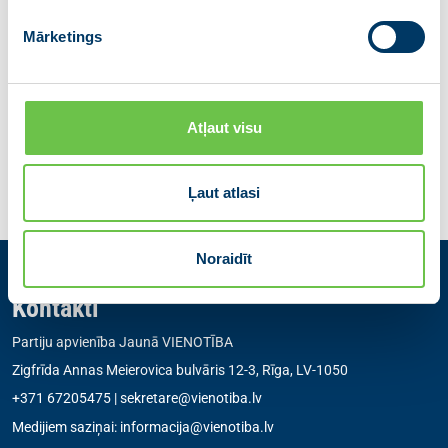
Partiju apvienība JAUNĀ VIENOTĪBA
informacija@vienotiba.lv
, tālrunis: +371 67205472
Mārketings
Dalies ar ziņu
Atļaut visu
Iepriekšējā
Atgriezties
Nākamā
Ļaut atlasi
Noraidīt
Kontakti
Partiju apvienība Jaunā VIENOTĪBA
Zigfrīda Annas Meierovica bulvāris 12-3, Rīga, LV-1050
+371 67205475
|
sekretare@vienotiba.lv
Medijiem saziņai:
informacija@vienotiba.lv