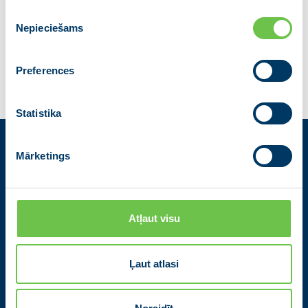
Dalies ar ziņu
Piekrišanas
Nepieciešams
izvēle
Iepriekšējā
Atgriezties
Nākamā
Preferences
Statistika
Mārketings
Kontakti
Partiju apvienība Jaunā VIENOTĪBA
Zigfrīda Annas Meierovica bulvāris 12-3, Rīga, LV-1050
Atļaut visu
+371 67205475
|
sekretare@vienotiba.lv
Medijiem saziņai:
informacija@vienotiba.lv
Ļaut atlasi
Izvēlne
Aktualitātes