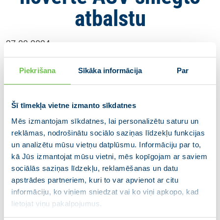
atbalstu
27.03.2024
Ārlietu ministrs Krišjānis Kariņš pirmdien, 25. martā,
Piekrišana
Sīkāka informācija
Par
darba vizītē apmeklēja Vašingtonu, ASV, kur kopā ar
Lietuvas un Igaunijas kolēģiem tikās ar ASV valsts
sekretāru Entoniju Blinkenu (Antony Blinken). Vizītes
Šī tīmekļa vietne izmanto sīkdatnes
laikā K. Kariņš sniedza arī interviju ASV medijam NPR,
Mēs izmantojam sīkdatnes, lai personalizētu saturu un
kurā uzsvēra Latvijas un ASV sekmīgo sadarbību un
reklāmas, nodrošinātu sociālo saziņas līdzekļu funkcijas
Latvijas augsto novērtējumu par ASV sniegto
un analizētu mūsu vietņu datplūsmu. Informāciju par to,
atbalstu. Tāpat intervijā ārlietu ministrs skaidroja
kā Jūs izmantojat mūsu vietni, mēs kopīgojam ar saviem
nepieciešamību turpināt atbalsta sniegšanu Ukrainai
sociālās saziņas līdzekļu, reklamēšanas un datu
un nepieciešamību iegrožot Krieviju.
apstrādes partneriem, kuri to var apvienot ar citu
informāciju, ko viņiem sniedzat vai ko viņi apkopo, kad
Pilnu interviju iespējams izlasīt
šeit
lietojat viņu pakalpojumus.