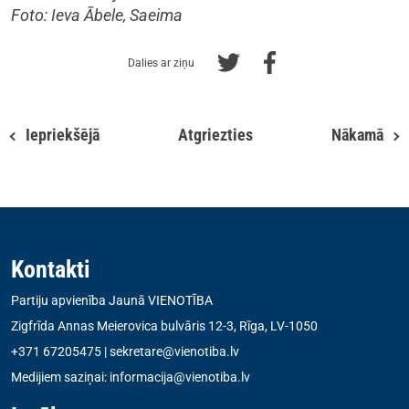
Foto: Ieva Ābele, Saeima
Dalies ar ziņu
Iepriekšējā
Atgriezties
Nākamā
Kontakti
Partiju apvienība Jaunā VIENOTĪBA
Zigfrīda Annas Meierovica bulvāris 12-3, Rīga, LV-1050
+371 67205475
|
sekretare@vienotiba.lv
Medijiem saziņai:
informacija@vienotiba.lv