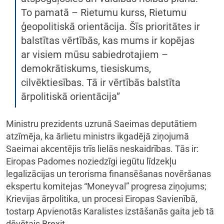
To pamatā – Rietumu kurss, Rietumu
ģeopolitiskā orientācija. Šīs prioritātes ir
balstītas vērtībās, kas mums ir kopējas
ar visiem mūsu sabiedrotajiem –
demokrātiskums, tiesiskums,
cilvēktiesības. Tā ir vērtībās balstīta
ārpolitiskā orientācija”
Ministru prezidents uzrunā Saeimas deputātiem
atzīmēja, ka ārlietu ministrs ikgadējā ziņojumā
Saeimai akcentējis trīs lielās neskaidrības. Tās ir:
Eiropas Padomes noziedzīgi iegūtu līdzekļu
legalizācijas un terorisma finansēšanas novēršanas
ekspertu komitejas “Moneyval” progresa ziņojums;
Krievijas ārpolitika, un procesi Eiropas Savienībā,
tostarp Apvienotās Karalistes izstāšanās gaita jeb tā
dēvētais Brexit.