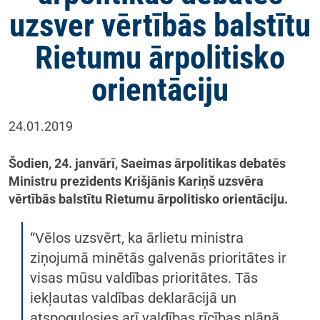
uzsver vērtībās balstītu
Rietumu ārpolitisko
orientāciju
24.01.2019
Šodien, 24. janvārī, Saeimas ārpolitikas debatēs
Ministru prezidents Krišjānis Kariņš uzsvēra
vērtībās balstītu Rietumu ārpolitisko orientāciju.
“Vēlos uzsvērt, ka ārlietu ministra
ziņojumā minētās galvenās prioritātes ir
visas mūsu valdības prioritātes. Tās
iekļautas valdības deklarācijā un
atspoguļosies arī valdības rīcības plānā.