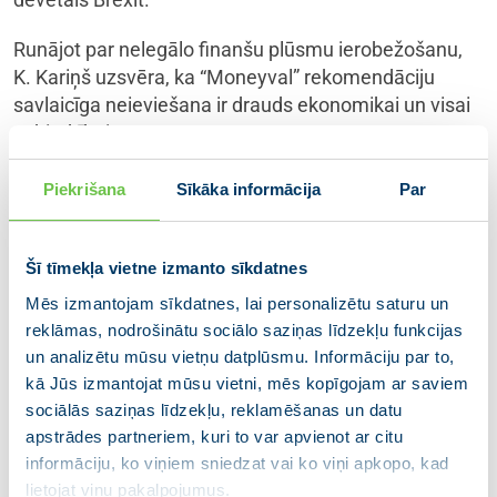
Runājot par nelegālo finanšu plūsmu ierobežošanu,
K. Kariņš uzsvēra, ka “Moneyval” rekomendāciju
savlaicīga neieviešana ir drauds ekonomikai un visai
sabiedrībai.
Piekrišana
Sīkāka informācija
Par
Šī tīmekļa vietne izmanto sīkdatnes
Mēs izmantojam sīkdatnes, lai personalizētu saturu un
reklāmas, nodrošinātu sociālo saziņas līdzekļu funkcijas
un analizētu mūsu vietņu datplūsmu. Informāciju par to,
kā Jūs izmantojat mūsu vietni, mēs kopīgojam ar saviem
sociālās saziņas līdzekļu, reklamēšanas un datu
apstrādes partneriem, kuri to var apvienot ar citu
informāciju, ko viņiem sniedzat vai ko viņi apkopo, kad
lietojat viņu pakalpojumus.