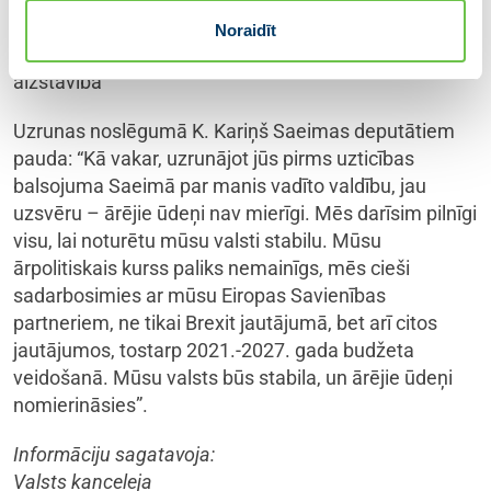
iespējas labas attiecības ar Lielbritāniju un mūsu
Noraidīt
valsts piederīgo Lielbritānijā aizsardzība un
aizstāvība”
Uzrunas noslēgumā K. Kariņš Saeimas deputātiem
pauda: “Kā vakar, uzrunājot jūs pirms uzticības
balsojuma Saeimā par manis vadīto valdību, jau
uzsvēru – ārējie ūdeņi nav mierīgi. Mēs darīsim pilnīgi
visu, lai noturētu mūsu valsti stabilu. Mūsu
ārpolitiskais kurss paliks nemainīgs, mēs cieši
sadarbosimies ar mūsu Eiropas Savienības
partneriem, ne tikai Brexit jautājumā, bet arī citos
jautājumos, tostarp 2021.-2027. gada budžeta
veidošanā. Mūsu valsts būs stabila, un ārējie ūdeņi
nomierināsies”.
Informāciju sagatavoja:
Valsts kanceleja